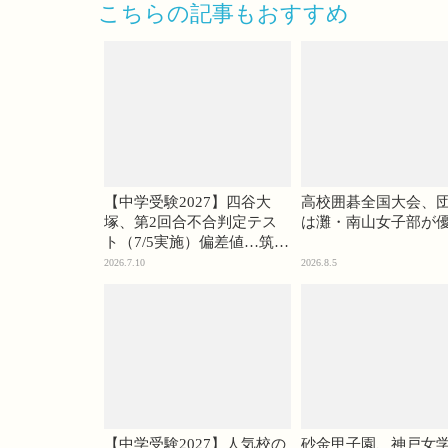
こちらの記事もおすすめ
【中学受験2027】四谷大
高校囲碁全国大会、
塚、第2回合不合判定テス
は灘・南山女子部が
ト（7/5実施）偏差値…筑駒
74・桜蔭70＜PR＞
2026.7.10
2026.8.5
【中学受験2027】人気校の
砂金甲子園、神戸女