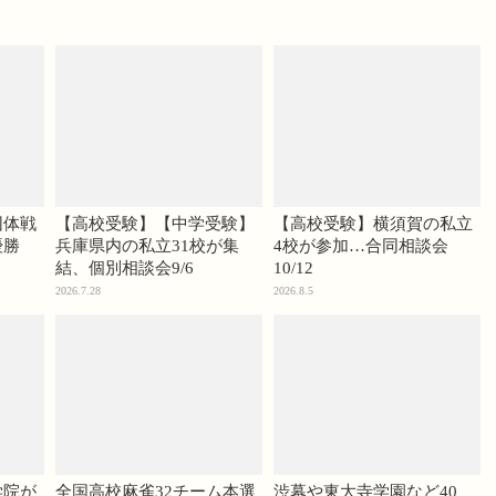
団体戦
【高校受験】【中学受験】
【高校受験】横須賀の私立
優勝
兵庫県内の私立31校が集
4校が参加…合同相談会
結、個別相談会9/6
10/12
2026.7.28
2026.8.5
学院が
全国高校麻雀32チーム本選
渋幕や東大寺学園など40