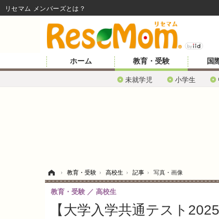
リセマム メンバーズ
ホーム
教育・受験
国
未就学児
小学生
ホーム
›
教育・受験
›
高校生
›
記事
›
写真・画像
教育・受験
高校生
【大学入学共通テスト202