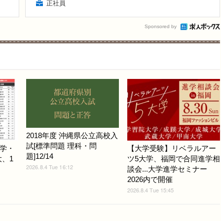
正社員
Sponsored by
2018年度 沖縄県公立高校入
試[標準問題 理科・問
学・
【大学受験】リベラルアー
題]12/14
大、1
ツ5大学、福岡で合同進学相
2026.8.4 Tue 16:12
談会...大学進学セミナー
2026内で開催
2026.8.4 Tue 15:45