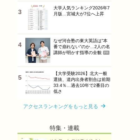
大学人気ランキング2026年7
月版…宮城大が7位へ上昇
なぜ河合塾の東大英語は"本
番で崩れない"のか…2人の名
講師が明かす指導の全貌
PR
【大学受験2026】北大一般
選抜、道内出身者割合は前期
33.4％…過去10年で2番目の
低さ
アクセスランキングをもっと見る
特集・連載