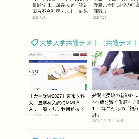
併願先は…四谷大塚「第2
優勝…全国14校の中
回合不合判定テスト」結果
腕競う
2026.7.16
2026.7.29
大学入学共通テスト（共通テス
難関大受験の新戦略…
【大学受験2027】東京医科
×推薦を賢く併願する
大、医学科入試にMMI導
1、2年生からの「複
入…一般・共テ利用選抜で
2026.8.4 Tue 17:15
計」
2026.7.30 Thu 16:45