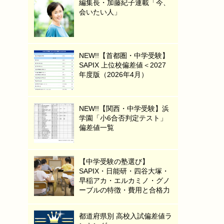
編集長・加藤紀子連載「今、
会いたい人」
NEW!!【首都圏・中学受験】
SAPIX 上位校偏差値＜2027
年度版（2026年4月）
NEW!!【関西・中学受験】浜
学園「小6合否判定テスト」
偏差値一覧
【中学受験の塾選び】
SAPIX・日能研・四谷大塚・
早稲アカ・エルカミノ・グノ
ーブルの特徴・費用と合格力
都道府県別 高校入試偏差値ラ