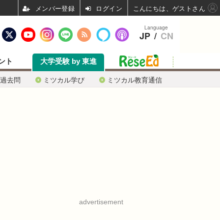
ログイン
こんにちは、ゲストさん
Language
JP
/
CN
ント
大学受験 by 東進
過去問
ミツカル学び
ミツカル教育通信
advertisement