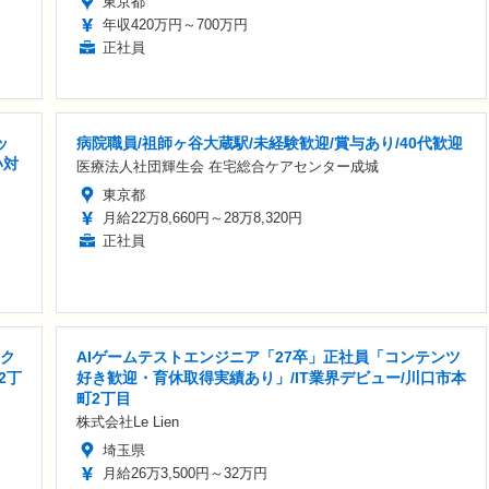
東京都
年収420万円～700万円
正社員
ッ
病院職員/祖師ヶ谷大蔵駅/未経験歓迎/賞与あり/40代歓迎
い対
医療法人社団輝生会 在宅総合ケアセンター成城
東京都
月給22万8,660円～28万8,320円
正社員
/ク
AIゲームテストエンジニア「27卒」正社員「コンテンツ
2丁
好き歓迎・育休取得実績あり」/IT業界デビュー/川口市本
町2丁目
株式会社Le Lien
埼玉県
月給26万3,500円～32万円