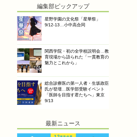
編集部ピックアップ
星野学園の文化祭「星華祭」
9/12-13…小中高合同
関西学院・初の全学校説明会…教
育現場から語られた「一貫教育の
魅力とこれから」
総合診療医の第一人者・生坂政臣
氏が登壇…医学部受験イベント
「医師を目指す君たちへ」東京
9/13
最新ニュース