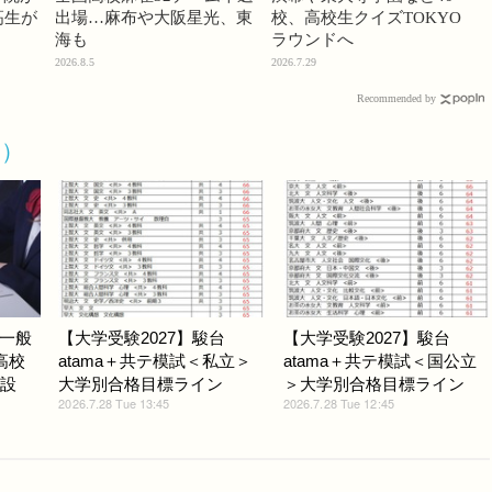
高生が
出場…麻布や大阪星光、東
校、高校生クイズTOKYO
海も
ラウンドへ
2026.8.5
2026.7.29
Recommended by
ト）
一般
【大学受験2027】駿台
【大学受験2027】駿台
高校
atama＋共テ模試＜私立＞
atama＋共テ模試＜国公立
線設
大学別合格目標ライン
＞大学別合格目標ライン
2026.7.28 Tue 13:45
2026.7.28 Tue 12:45