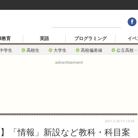
際教育
英語
プログラミング
イベ
中学生
高校生
大学生
高校偏差値
公立高校・
advertisement
2021.3.26 Fri 13:45
5】「情報」新設など教科・科目案