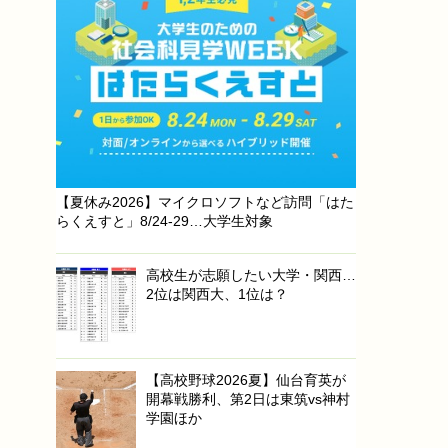
【夏休み2026】マイクロソフトなど訪問「はた
らくえすと」8/24-29…大学生対象
高校生が志願したい大学・関西…
2位は関西大、1位は？
【高校野球2026夏】仙台育英が
開幕戦勝利、第2日は東筑vs神村
学園ほか