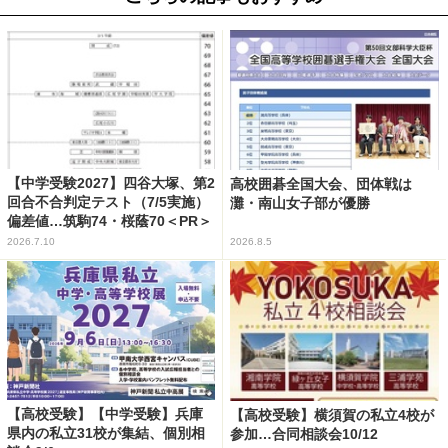
【中学受験2027】四谷大塚、第2
高校囲碁全国大会、団体戦は
回合不合判定テスト（7/5実施）
灘・南山女子部が優勝
偏差値…筑駒74・桜蔭70＜PR＞
2026.7.10
2026.8.5
【高校受験】【中学受験】兵庫
【高校受験】横須賀の私立4校が
県内の私立31校が集結、個別相
参加…合同相談会10/12