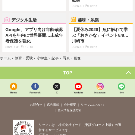
激突
2026.8.7 Fri 12:45
デジタル生活
趣味・娯楽
Google、アプリ向け年齢確認
【夏休み2026】魚に触れて学
APIを年内に世界展開…未成年
ぶ「おさかな」イベント8/8…
者保護を強化
川崎市
2026.7.31 Fri 13:45
2026.8.7 Fri 10:45
ホーム
›
教育・受験
›
小学生
›
記事
›
写真・画像
TOP
Home
Facebook
X
YouTube
Instagram
line
お問合せ
広告掲載
会社概要
リセマムについて
個人情報保護方針
リセマムは、株式会社イード（東証グロース上場）の運
営するサービスです。