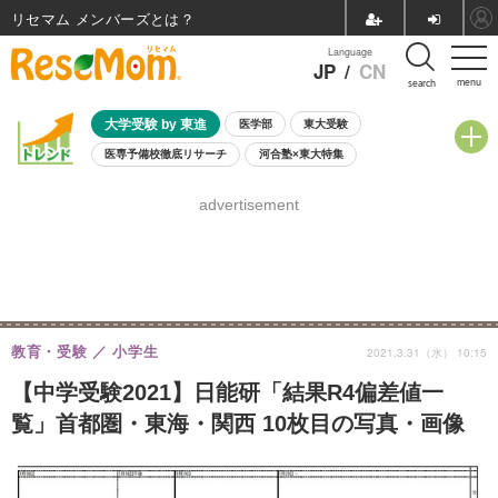
リセマム メンバーズ
Language
JP
/
CN
menu
search
大学受験 by 東進
医学部
東大受験
医専予備校徹底リサーチ
河合塾×東大特集
親子で考える大学選び
高校受験
中学受験
小学校受験
advertisement
共通テスト
夏休み
8月開催学校説明会・相談会
8月開催イベント・WS
全国公立高校 過去問
人気記事
自由研究教材（小学生向け）
自由研究教材（中学生向け）
ランキング
教育・受験
小学生
2021.3.31（水） 10:15
【中学受験2021】日能研「結果R4偏差値一
覧」首都圏・東海・関西 10枚目の写真・画像