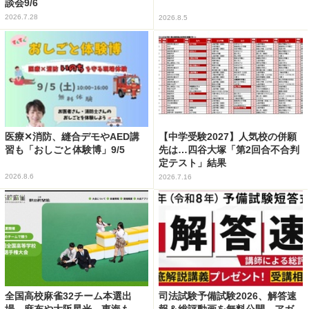
談会9/6
2026.7.28
2026.8.5
医療✕消防、縫合デモやAED講
【中学受験2027】人気校の併願
習も「おしごと体験博」9/5
先は…四谷大塚「第2回合不合判
定テスト」結果
2026.8.6
2026.7.16
全国高校麻雀32チーム本選出
司法試験予備試験2026、解答速
場…麻布や大阪星光、東海も