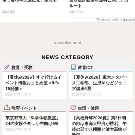
報＆総評動画を無料公開…アガ
ルート
2026.8.5
2026.7.21
Recommended by
advertisement
NEWS CATEGORY
教育・受験
教育ICT
【夏休み2026】すぐ行けるイ
【夏休み2026】東大メタバー
ベント情報おまとめ便＜8/9-
ス工学部、生成AIなどジュニ
15開催＞
ア講座6選
2026.8.7 Fri 19:45
2026.7.30 Thu 11:15
教育イベント
生活・健康
東京都市大「科学体験教室」
【高校野球2026夏】第3日朝
24の実験企画…小中向け9/6
の部は東海大甲府が勝利、午
後の部で八幡商と健大高崎が
2026.8.7 Fri 18:15