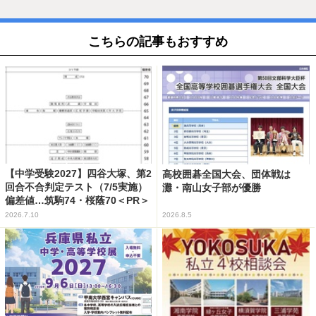
こちらの記事もおすすめ
【中学受験2027】四谷大塚、第2
高校囲碁全国大会、団体戦は
回合不合判定テスト（7/5実施）
灘・南山女子部が優勝
偏差値…筑駒74・桜蔭70＜PR＞
2026.7.10
2026.8.5