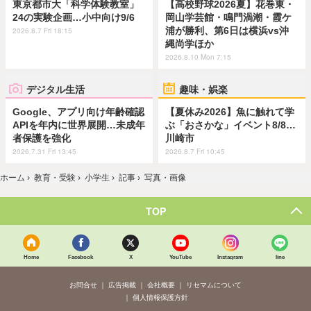
東京都市大「科学体験教室」
【高校野球2026夏】花巻東・
24の実験企画…小中向け9/6
岡山学芸館・鳴門渦潮・霞ケ
浦が勝利、第6日は横浜vs沖
2026.8.7 Fri 18:15
縄尚学ほか
2026.8.10 Mon 7:15
デジタル生活
趣味・娯楽
Google、アプリ向け年齢確認
【夏休み2026】魚に触れて学
APIを年内に世界展開…未成年
ぶ「おさかな」イベント8/8…
者保護を強化
川崎市
2026.7.31 Fri 13:45
2026.8.7 Fri 10:45
ホーム
›
教育・受験
›
小学生
›
記事
›
写真・画像
TOP
Home
Facebook
X
YouTube
Instagram
line
お問合せ
広告掲載
会社概要
リセマムについて
個人情報保護方針