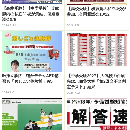
【高校受験】【中学受験】兵庫
【高校受験】横須賀の私立4校が
県内の私立31校が集結、個別相
参加…合同相談会10/12
談会9/6
2026.7.28
2026.8.5
医療✕消防、縫合デモやAED講
【中学受験2027】人気校の併願
習も「おしごと体験博」9/5
先は…四谷大塚「第2回合不合判
定テスト」結果
2026.8.6
2026.7.16