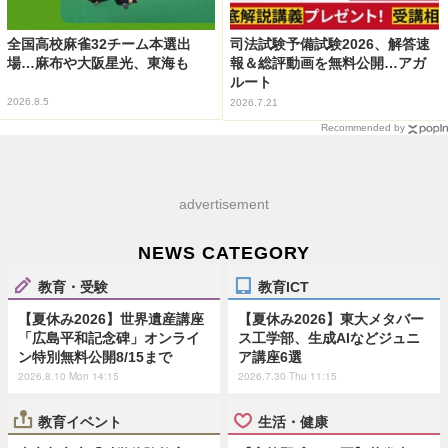
全国高校麻雀32チーム本選出
司法試験予備試験2026、解答速
場…麻布や大阪星光、東海も
報＆総評動画を無料公開…アガ
ルート
2026.8.5
2026.7.21
Recommended by
advertisement
NEWS CATEGORY
教育・受験
教育ICT
【夏休み2026】世界遺産講座
【夏休み2026】東大メタバー
「広島平和記念碑」オンライ
ス工学部、生成AIなどジュニ
ン特別無料公開8/15まで
ア講座6選
2026.8.10 Mon 14:15
2026.7.30 Thu 11:15
教育イベント
生活・健康