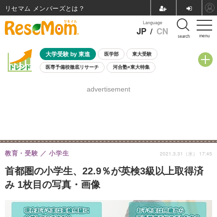
リセマム メンバーズ
Language
JP
/
CN
menu
search
大学受験 by 東進
医学部
東大受験
医専予備校徹底リサーチ
河合塾×東大特集
親子で考える大学選び
高校受験
中学受験
小学校受験
advertisement
共通テスト
夏休み
8月開催学校説明会・相談会
8月開催イベント・WS
全国公立高校 過去問
人気記事
自由研究教材（小学生向け）
自由研究教材（中学生向け）
ランキング
教育・受験
小学生
2021.3.31（水） 17:45
首都圏の小学生、22.9％が英検3級以上取得済
み 1枚目の写真・画像