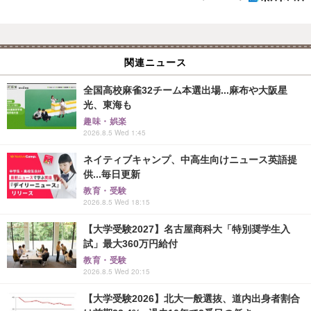
関連ニュース
全国高校麻雀32チーム本選出場...麻布や大阪星
光、東海も
趣味・娯楽
2026.8.5 Wed 1:45
ネイティブキャンプ、中高生向けニュース英語提
供...毎日更新
教育・受験
2026.8.5 Wed 18:15
【大学受験2027】名古屋商科大「特別奨学生入
試」最大360万円給付
教育・受験
2026.8.5 Wed 20:15
【大学受験2026】北大一般選抜、道内出身者割合