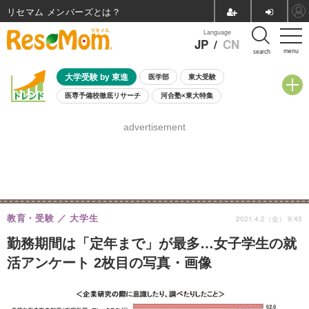
リセマム メンバーズ
Language
JP
/
CN
menu
search
大学受験 by 東進
医学部
東大受験
医専予備校徹底リサーチ
河合塾×東大特集
親子で考える大学選び
高校受験
中学受験
小学校受験
advertisement
共通テスト
夏休み
8月開催学校説明会・相談会
8月開催イベント・WS
全国公立高校 過去問
人気記事
自由研究教材（小学生向け）
自由研究教材（中学生向け）
ランキング
教育・受験
大学生
2021.4.2（金） 9:45
勤務期間は「定年まで」が最多…女子学生の就
活アンケート 2枚目の写真・画像