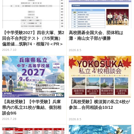
【中学受験2027】四谷大塚、第2
高校囲碁全国大会、団体戦は
回合不合判定テスト（7/5実施）
灘・南山女子部が優勝
偏差値…筑駒74・桜蔭70＜PR＞
2026.7.10
2026.8.5
【高校受験】【中学受験】兵庫
【高校受験】横須賀の私立4校が
県内の私立31校が集結、個別相
参加…合同相談会10/12
談会9/6
2026.7.28
2026.8.5