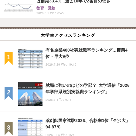
は前期33.4%...過去10年で2番目の低さ
教育・受験
2026.8.5 Wed 0:45
大学生アクセスランキング
有名企業400社実就職率ランキング…慶應4
位・早大9位
2026.7.29 Wed 19:15
就職に強いのはどの学部？ 大学通信「2026
年学部系統別実就職ランキング」
2026.8.4 Tue 9:15
薬剤師国家試験2026、合格率1位「金沢大」
94.87％
2026.3.25 Wed 15:18