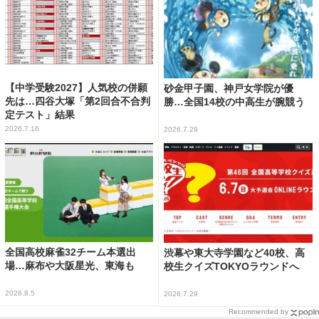
【中学受験2027】人気校の併願
砂金甲子園、神戸女学院が優
先は…四谷大塚「第2回合不合判
勝…全国14校の中高生が腕競う
定テスト」結果
2026.7.16
2026.7.29
全国高校麻雀32チーム本選出
渋幕や東大寺学園など40校、高
場…麻布や大阪星光、東海も
校生クイズTOKYOラウンドへ
2026.8.5
2026.7.29
Recommended by