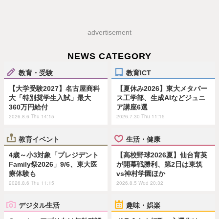
advertisement
NEWS CATEGORY
教育・受験
教育ICT
【大学受験2027】名古屋商科
【夏休み2026】東大メタバー
大「特別奨学生入試」最大
ス工学部、生成AIなどジュニ
360万円給付
ア講座6選
2026.8.6 Thu 14:15
2026.7.30 Thu 11:15
教育イベント
生活・健康
4歳～小3対象「プレジデント
【高校野球2026夏】仙台育英
Family祭2026」9/6、東大医
が開幕戦勝利、第2日は東筑
療体験も
vs神村学園ほか
2026.8.6 Thu 11:15
2026.8.5 Wed 20:32
デジタル生活
趣味・娯楽