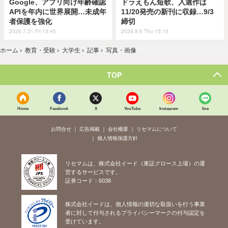
Google、アプリ向け年齢確認
ドラえもん短歌、入選作は
APIを年内に世界展開…未成年
11/20発売の新刊に収録…9/3
者保護を強化
締切
2026.7.31 Fri 13:45
2026.8.6 Thu 15:15
ホーム
›
教育・受験
›
大学生
›
記事
›
写真・画像
TOP
Home
Facebook
X
YouTube
Instagram
line
お問合せ
広告掲載
会社概要
リセマムについて
個人情報保護方針
リセマムは、株式会社イード（東証グロース上場）の運
営するサービスです。
証券コード：6038
株式会社イードは、個人情報の適切な取扱いを行う事業
者に対して付与されるプライバシーマークの付与認定を
受けています。