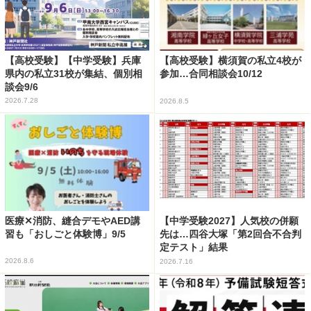
【高校受験】【中学受験】兵庫
【高校受験】横須賀の私立4校が
県内の私立31校が集結、個別相
参加…合同相談会10/12
談会9/6
2026.7.28
2026.8.5
医療✕消防、縫合デモやAED講
【中学受験2027】人気校の併願
習も「おしごと体験博」9/5
先は…四谷大塚「第2回合不合判
定テスト」結果
2026.8.6
2026.7.16