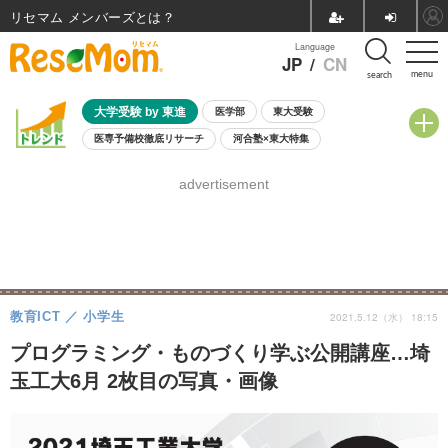
リセマム メンバーズ
Language
JP
/
CN
menu
search
大学受験 by 東進
医学部
東大受験
医専予備校徹底リサーチ
河合塾×東大特集
親子で考える大学選び
高校受験
中学受験
小学校受験
advertisement
共通テスト
夏休み
8月開催学校説明会・相談会
8月開催イベント・WS
全国公立高校 過去問
人気記事
自由研究教材（小学生向け）
自由研究教材（中学生向け）
ランキング
教育ICT
小学生
2021.5.12（水） 18:15
プログラミング・ものづくり学ぶ公開講座…埼
玉工大6月 2枚目の写真・画像