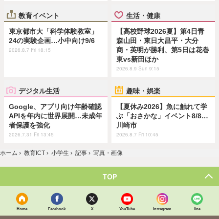
教育イベント
生活・健康
東京都市大「科学体験教室」
【高校野球2026夏】第4日青
24の実験企画…小中向け9/6
森山田・東日大昌平・大分
商・英明が勝利、第5日は花巻
2026.8.7 Fri 18:15
東vs新田ほか
2026.8.9 Sun 9:15
デジタル生活
趣味・娯楽
Google、アプリ向け年齢確認
【夏休み2026】魚に触れて学
APIを年内に世界展開…未成年
ぶ「おさかな」イベント8/8…
者保護を強化
川崎市
2026.7.31 Fri 13:45
2026.8.7 Fri 10:45
ホーム
›
教育ICT
›
小学生
›
記事
›
写真・画像
TOP
Home
Facebook
X
YouTube
Instagram
line