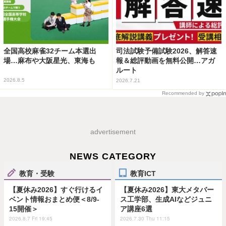
全国高校麻雀32チーム本選出
司法試験予備試験2026、解答速
場…麻布や大阪星光、東海も
報＆総評動画を無料公開…アガ
ルート
2026.8.5
2026.7.21
Recommended by
advertisement
NEWS CATEGORY
教育・受験
教育ICT
【夏休み2026】すぐ行けるイ
【夏休み2026】東大メタバー
ベント情報おまとめ便＜8/9-
ス工学部、生成AIなどジュニ
15開催＞
ア講座6選
2026.8.7 Fri 19:45
2026.7.30 Thu 11:15