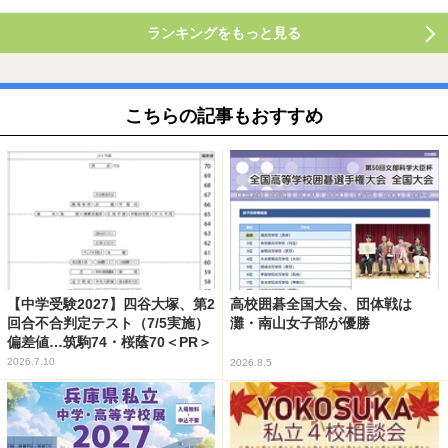
ランキングをもっと見る
こちらの記事もおすすめ
【中学受験2027】四谷大塚、第2
高校囲碁全国大会、団体戦は
回合不合判定テスト（7/5実施）
灘・南山女子部が優勝
偏差値…筑駒74・桜蔭70＜PR＞
2026.7.10
2026.8.5