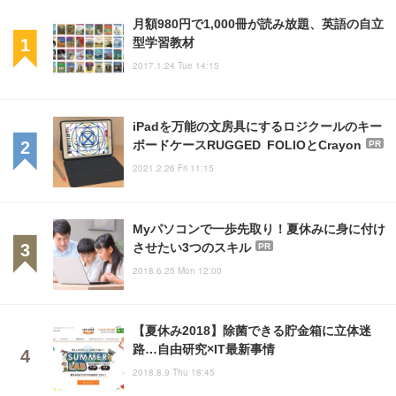
月額980円で1,000冊が読み放題、英語の自立
型学習教材
2017.1.24 Tue 14:15
iPadを万能の文房具にするロジクールのキー
ボードケースRUGGED FOLIOとCrayon
PR
2021.2.26 Fri 11:15
Myパソコンで一歩先取り！夏休みに身に付け
させたい3つのスキル
PR
2018.6.25 Mon 12:00
【夏休み2018】除菌できる貯金箱に立体迷
路…自由研究×IT最新事情
2018.8.9 Thu 18:45