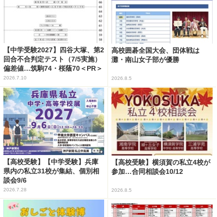
【中学受験2027】四谷大塚、第2
高校囲碁全国大会、団体戦は
回合不合判定テスト（7/5実施）
灘・南山女子部が優勝
偏差値…筑駒74・桜蔭70＜PR＞
2026.7.10
2026.8.5
【高校受験】【中学受験】兵庫
【高校受験】横須賀の私立4校が
県内の私立31校が集結、個別相
参加…合同相談会10/12
談会9/6
2026.7.28
2026.8.5