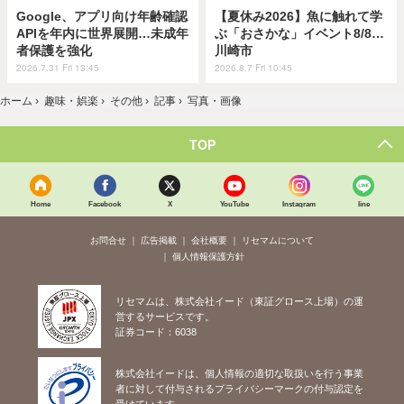
Google、アプリ向け年齢確認
【夏休み2026】魚に触れて学
APIを年内に世界展開…未成年
ぶ「おさかな」イベント8/8…
者保護を強化
川崎市
2026.7.31 Fri 13:45
2026.8.7 Fri 10:45
ホーム
›
趣味・娯楽
›
その他
›
記事
›
写真・画像
TOP
Home
Facebook
X
YouTube
Instagram
line
お問合せ
広告掲載
会社概要
リセマムについて
個人情報保護方針
リセマムは、株式会社イード（東証グロース上場）の運
営するサービスです。
証券コード：6038
株式会社イードは、個人情報の適切な取扱いを行う事業
者に対して付与されるプライバシーマークの付与認定を
受けています。