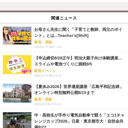
関連ニュース
お母さん先生に聞く「子育てと教師、両立のポイ
ント」とは...Teacher’s[Shift]
教育・受験
2026.8.10 Mon 1:45
【申込締切8/28正午】明治大親子向け体験講座...
スライムや電池づくりに挑戦9/5
教育イベント
2026.8.10 Mon 0:15
【夏休み2026】世界遺産講座「広島平和記念碑」
オンライン特別無料公開8/15まで
教育・受験
2026.8.9 Sun 20:15
中・高校生が手作り電気自動車で競う「エコ1チャ
レンジカップ2026」日産・東京都市大・自技会共
催8/22