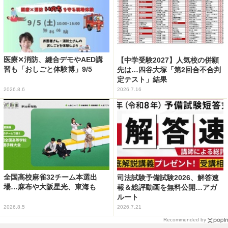
医療✕消防、縫合デモやAED講
【中学受験2027】人気校の併願
習も「おしごと体験博」9/5
先は…四谷大塚「第2回合不合判
定テスト」結果
2026.8.6
2026.7.16
全国高校麻雀32チーム本選出
司法試験予備試験2026、解答速
場…麻布や大阪星光、東海も
報＆総評動画を無料公開…アガ
ルート
2026.8.5
2026.7.21
Recommended by