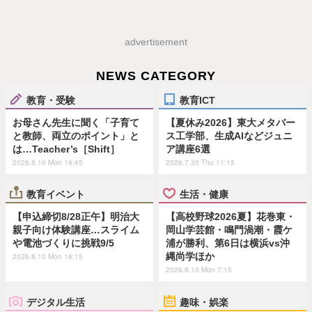
advertisement
NEWS CATEGORY
教育・受験
教育ICT
お母さん先生に聞く「子育て
【夏休み2026】東大メタバー
と教師、両立のポイント」と
ス工学部、生成AIなどジュニ
は…Teacher’s［Shift］
ア講座6選
2026.8.10 Mon 19:45
2026.7.30 Thu 11:15
教育イベント
生活・健康
【申込締切8/28正午】明治大
【高校野球2026夏】花巻東・
親子向け体験講座…スライム
岡山学芸館・鳴門渦潮・霞ケ
や電池づくりに挑戦9/5
浦が勝利、第6日は横浜vs沖
縄尚学ほか
2026.8.10 Mon 18:15
2026.8.10 Mon 7:15
デジタル生活
趣味・娯楽