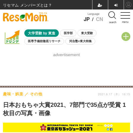
リセマム メンバーズ
Language
JP
/
CN
menu
search
大学受験 by 東進
医学部
東大受験
医専予備校徹底リサーチ
河合塾×東大特集
親子で考える大学選び
高校受験
中学受験
小学校受験
advertisement
共通テスト
夏休み
8月開催学校説明会・相談会
8月開催イベント・WS
全国公立高校 過去問
人気記事
自由研究教材（小学生向け）
自由研究教材（中学生向け）
ランキング
趣味・娯楽
その他
2021.6.17（木） 16:15
日本おもちゃ大賞2021、7部門で35点が受賞 1
枚目の写真・画像