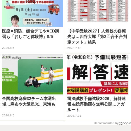
医療✕消防、縫合デモやAED講
【中学受験2027】人気校の併願
習も「おしごと体験博」9/5
先は…四谷大塚「第2回合不合判
定テスト」結果
2026.8.6
2026.7.16
全国高校麻雀32チーム本選出
司法試験予備試験2026、解答速
場…麻布や大阪星光、東海も
報＆総評動画を無料公開…アガ
ルート
2026.8.5
2026.7.21
Recommended by