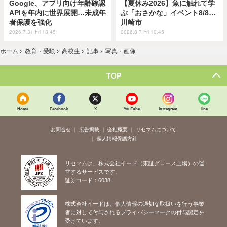
Google、アプリ向け年齢確認
【夏休み2026】魚に触れて学
APIを年内に世界展開…未成年
ぶ「おさかな」イベント8/8…
者保護を強化
川崎市
2026.7.31 Fri 13:45
2026.8.7 Fri 10:45
ホーム
›
教育・受験
›
高校生
›
記事
›
写真・画像
TOP
Home
Facebook
X
YouTube
Instagram
line
お問合せ
広告掲載
会社概要
リセマムについて
個人情報保護方針
リセマムは、株式会社イード（東証グロース上場）の運
営するサービスです。
証券コード：6038
株式会社イードは、個人情報の適切な取扱いを行う事業
者に対して付与されるプライバシーマークの付与認定を
受けています。