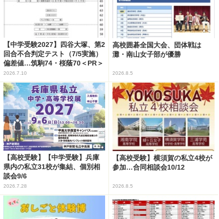
【中学受験2027】四谷大塚、第2
高校囲碁全国大会、団体戦は
回合不合判定テスト（7/5実施）
灘・南山女子部が優勝
偏差値…筑駒74・桜蔭70＜PR＞
2026.7.10
2026.8.5
【高校受験】【中学受験】兵庫
【高校受験】横須賀の私立4校が
県内の私立31校が集結、個別相
参加…合同相談会10/12
談会9/6
2026.7.28
2026.8.5