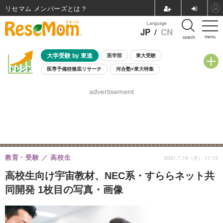
リセマム メンバーズ
Language
JP
/
CN
menu
search
大学受験 by 東進
医学部
東大受験
医専予備校徹底リサーチ
河合塾×東大特集
親子で考える大学選び
高校受験
中学受験
小学校受験
advertisement
共通テスト
夏休み
8月開催学校説明会・相談会
8月開催イベント・WS
全国公立高校 過去問
人気記事
自由研究教材（小学生向け）
自由研究教材（中学生向け）
ランキング
教育・受験
高校生
2021.7.19（月） 11:15
高校生向け宇宙教材、NEC系・すららネット共
同開発 1枚目の写真・画像