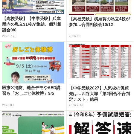
【高校受験】【中学受験】兵庫
【高校受験】横須賀の私立4校が
県内の私立31校が集結、個別相
参加…合同相談会10/12
談会9/6
2026.7.28
2026.8.5
医療✕消防、縫合デモやAED講
【中学受験2027】人気校の併願
習も「おしごと体験博」9/5
先は…四谷大塚「第2回合不合判
定テスト」結果
2026.8.6
2026.7.16