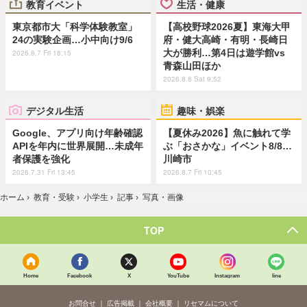
教育イベント
生活・健康
東京都市大「科学体験教室」
【高校野球2026夏】東海大甲
24の実験企画…小中向け9/6
府・健大高崎・有明・長崎日
大が勝利…第4日は遊学館vs
2026.8.7 Fri 18:15
青森山田ほか
2026.8.8 Sat 9:52
デジタル生活
趣味・娯楽
Google、アプリ向け年齢確認
【夏休み2026】魚に触れて学
APIを年内に世界展開…未成年
ぶ「おさかな」イベント8/8…
者保護を強化
川崎市
2026.7.31 Fri 13:45
2026.8.7 Fri 10:45
ホーム
›
教育・受験
›
小学生
›
記事
›
写真・画像
TOP
Home
Facebook
X
YouTube
Instagram
line
お問合せ
広告掲載
会社概要
リセマムについて