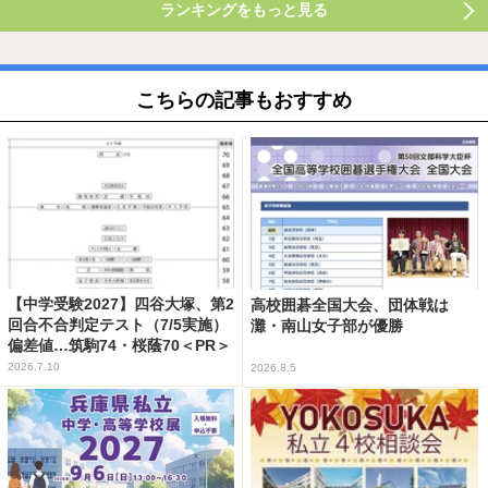
ランキングをもっと見る
こちらの記事もおすすめ
【中学受験2027】四谷大塚、第2
高校囲碁全国大会、団体戦は
回合不合判定テスト（7/5実施）
灘・南山女子部が優勝
偏差値…筑駒74・桜蔭70＜PR＞
2026.7.10
2026.8.5