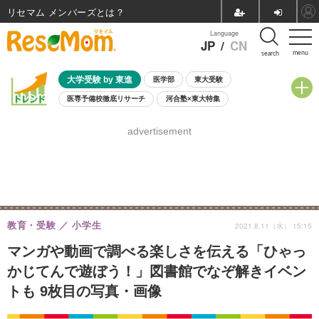
リセマム メンバーズ
Language
JP
/
CN
menu
search
大学受験 by 東進
医学部
東大受験
医専予備校徹底リサーチ
河合塾×東大特集
親子で考える大学選び
高校受験
中学受験
小学校受験
advertisement
共通テスト
夏休み
8月開催学校説明会・相談会
8月開催イベント・WS
全国公立高校 過去問
人気記事
自由研究教材（小学生向け）
自由研究教材（中学生向け）
ランキング
教育・受験
小学生
2021.8.11（水） 15:15
マンガや動画で調べる楽しさを伝える「ひゃっ
かじてんで遊ぼう！」図書館でなぞ解きイベン
トも 9枚目の写真・画像