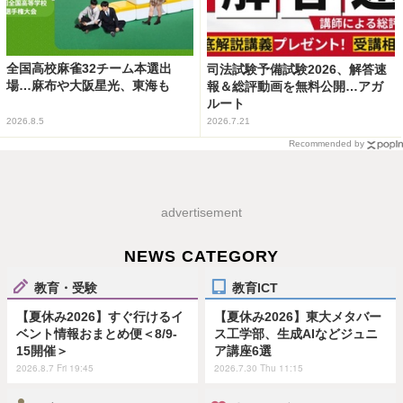
全国高校麻雀32チーム本選出
司法試験予備試験2026、解答速
場…麻布や大阪星光、東海も
報＆総評動画を無料公開…アガ
ルート
2026.8.5
2026.7.21
Recommended by
advertisement
NEWS CATEGORY
教育・受験
教育ICT
【夏休み2026】すぐ行けるイ
【夏休み2026】東大メタバー
ベント情報おまとめ便＜8/9-
ス工学部、生成AIなどジュニ
15開催＞
ア講座6選
2026.8.7 Fri 19:45
2026.7.30 Thu 11:15