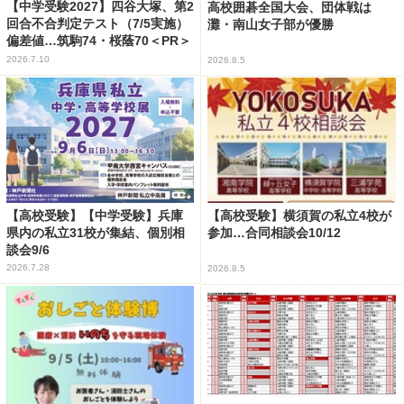
【中学受験2027】四谷大塚、第2
高校囲碁全国大会、団体戦は
回合不合判定テスト（7/5実施）
灘・南山女子部が優勝
偏差値…筑駒74・桜蔭70＜PR＞
2026.7.10
2026.8.5
【高校受験】【中学受験】兵庫
【高校受験】横須賀の私立4校が
県内の私立31校が集結、個別相
参加…合同相談会10/12
談会9/6
2026.7.28
2026.8.5