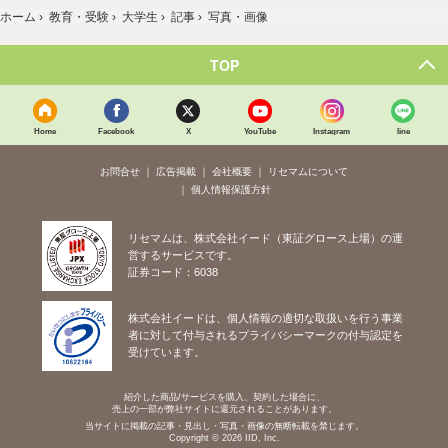
ホーム
›
教育・受験
›
大学生
›
記事
›
写真・画像
TOP
Home
Facebook
X
YouTube
Instagram
line
お問合せ
広告掲載
会社概要
リセマムについて
個人情報保護方針
リセマムは、株式会社イード（東証グロース上場）の運
営するサービスです。
証券コード：6038
株式会社イードは、個人情報の適切な取扱いを行う事業
者に対して付与されるプライバシーマークの付与認定を
受けています。
紹介した商品/サービスを購入、契約した場合に、
売上の一部が弊社サイトに還元されることがあります。
当サイトに掲載の記事・見出し・写真・画像の無断転載を禁じます。
Copyright © 2026 IID, Inc.