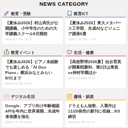
NEWS CATEGORY
教育・受験
教育ICT
【夏休み2026】村山斉氏が公
【夏休み2026】東大メタバー
開講義、小中学生のための大
ス工学部、生成AIなどジュニ
学講義スクール9月開校
ア講座6選
2026.8.6 Thu 19:15
2026.7.30 Thu 11:15
教育イベント
生活・健康
【夏休み2026】ピアノ未経験
【高校野球2026夏】仙台育英
でも楽しめる「AI Duo
が開幕戦勝利、第2日は東筑
Piano」横浜みなとみらい
vs神村学園ほか
8/31まで
2026.8.5 Wed 20:32
2026.8.6 Thu 19:45
デジタル生活
趣味・娯楽
Google、アプリ向け年齢確認
ドラえもん短歌、入選作は
APIを年内に世界展開…未成年
11/20発売の新刊に収録…9/3
者保護を強化
締切
2026.7.31 Fri 13:45
2026.8.6 Thu 15:15