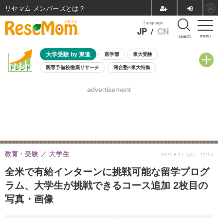
リセマム メンバーズ
Language
JP
/
CN
menu
search
大学受験 by 東進
医学部
東大受験
医専予備校徹底リサーチ
河合塾×東大特集
親子で考える大学選び
高校受験
中学受験
小学校受験
advertisement
共通テスト
夏休み
8月開催学校説明会・相談会
8月開催イベント・WS
全国公立高校 過去問
人気記事
自由研究教材（小学生向け）
自由研究教材（中学生向け）
ランキング
教育・受験
大学生
2021.8.17（火） 11:15
全米で有給インターンに挑戦可能な留学プログ
ラム、大学生が挑戦できるコース追加 2枚目の
写真・画像