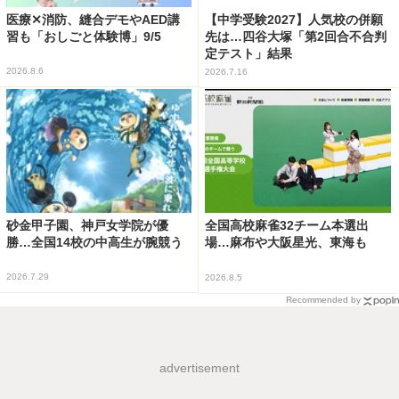
医療✕消防、縫合デモやAED講
【中学受験2027】人気校の併願
習も「おしごと体験博」9/5
先は…四谷大塚「第2回合不合判
定テスト」結果
2026.8.6
2026.7.16
砂金甲子園、神戸女学院が優
全国高校麻雀32チーム本選出
勝…全国14校の中高生が腕競う
場…麻布や大阪星光、東海も
2026.7.29
2026.8.5
Recommended by
advertisement