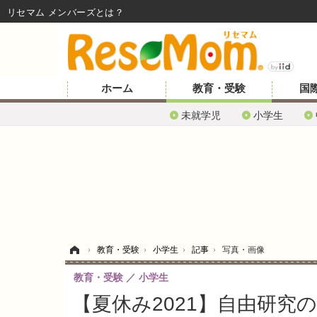
リセマム メンバーズ
ホーム
教育・受験
国
未就学児
小学生
ホーム
›
教育・受験
›
小学生
›
記事
›
写真・画像
教育・受験
小学生
【夏休み2021】自由研究