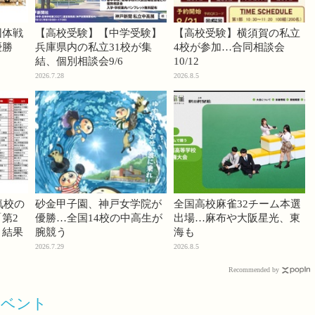
団体戦
【高校受験】【中学受験】
【高校受験】横須賀の私立
優勝
兵庫県内の私立31校が集
4校が参加…合同相談会
結、個別相談会9/6
10/12
2026.7.28
2026.8.5
気校の
砂金甲子園、神戸女学院が
全国高校麻雀32チーム本選
第2
優勝…全国14校の中高生が
出場…麻布や大阪星光、東
」結果
腕競う
海も
2026.7.29
2026.8.5
Recommended by
イベント