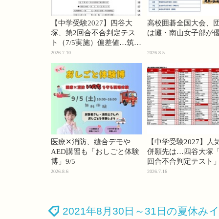
【中学受験2027】四谷大
高校囲碁全国大会、
塚、第2回合不合判定テス
は灘・南山女子部が
ト（7/5実施）偏差値…筑駒
74・桜蔭70＜PR＞
2026.7.10
2026.8.5
医療✕消防、縫合デモや
【中学受験2027】人
AED講習も「おしごと体験
併願先は…四谷大塚「
博」9/5
回合不合判定テスト
2026.8.6
2026.7.16
2021年8月30日～31日の夏休み