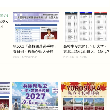
高校入
4
第50回「高校囲碁選手権」
高校生が志願したい大学・
春日部・桜蔭が個人優勝
東北...2位は山形大、1位は?
2026.8.5 Wed 22:45
2026.8.6 Thu 16:15