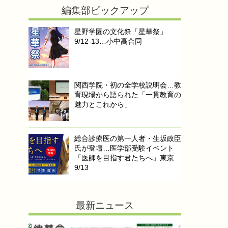
編集部ピックアップ
星野学園の文化祭「星華祭」
9/12-13…小中高合同
関西学院・初の全学校説明会…教
育現場から語られた「一貫教育の
魅力とこれから」
総合診療医の第一人者・生坂政臣
氏が登壇…医学部受験イベント
「医師を目指す君たちへ」東京
9/13
最新ニュース