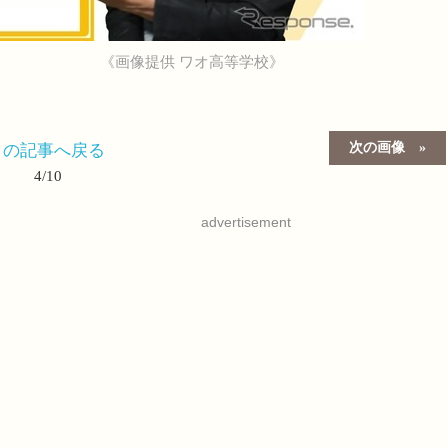
《画像提供 ワオ高等学校》
次の画像
この記事へ戻る
4/10
advertisement