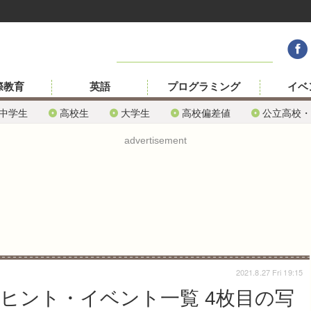
際教育
英語
プログラミング
イベ
中学生
高校生
大学生
高校偏差値
公立高校・
advertisement
2021.8.27 Fri 19:15
のヒント・イベント一覧 4枚目の写