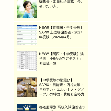
編集長・加藤紀子連載「今、
会いたい人」
NEW!!【首都圏・中学受験】
SAPIX 上位校偏差値＜2027
年度版（2026年4月）
NEW!!【関西・中学受験】浜
学園「小6合否判定テスト」
偏差値一覧
【中学受験の塾選び】
SAPIX・日能研・四谷大塚・
早稲アカ・エルカミノ・グノ
ーブルの特徴・費用と合格力
都道府県別 高校入試偏差値ラ