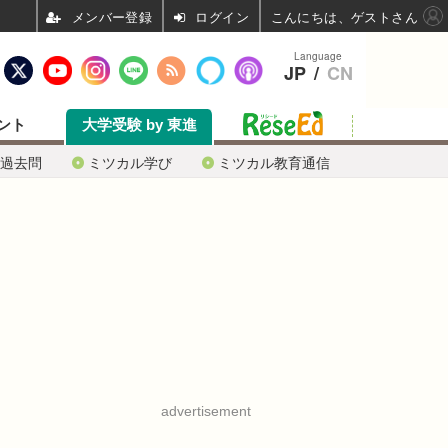
ログイン
こんにちは、ゲストさん
Language
JP
/
CN
ント
大学受験 by 東進
過去問
ミツカル学び
ミツカル教育通信
advertisement