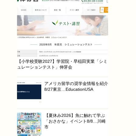
【小学校受験2027】学習院・早稲田実業「シミ
ュレーションテスト」伸芽会
アメリカ留学の奨学金情報を紹介
8/27東京…EducationUSA
【夏休み2026】魚に触れて学ぶ
「おさかな」イベント8/8…川崎
市