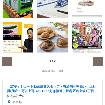
‹
1
/
2
advertisement
「27卒」ショート動画編集スタッフ・有給消化率高い「正社
員/月給30万以上可/YouTube好き歓迎」渋谷区道玄坂1丁目
株式会社大斗
東京都