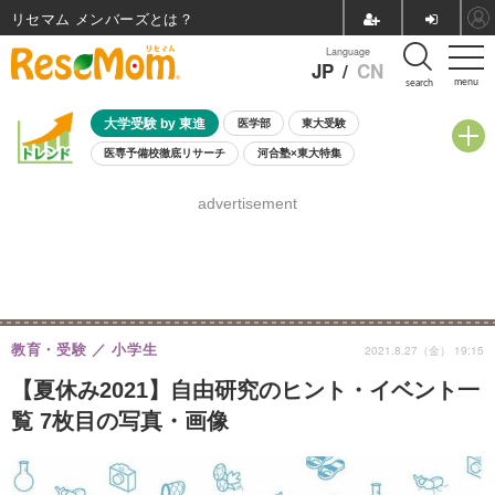
リセマム メンバーズ
Language
JP
/
CN
menu
search
大学受験 by 東進
医学部
東大受験
医専予備校徹底リサーチ
河合塾×東大特集
親子で考える大学選び
高校受験
中学受験
小学校受験
advertisement
共通テスト
夏休み
8月開催学校説明会・相談会
8月開催イベント・WS
全国公立高校 過去問
人気記事
自由研究教材（小学生向け）
自由研究教材（中学生向け）
ランキング
教育・受験
小学生
2021.8.27（金） 19:15
【夏休み2021】自由研究のヒント・イベント一
覧 7枚目の写真・画像