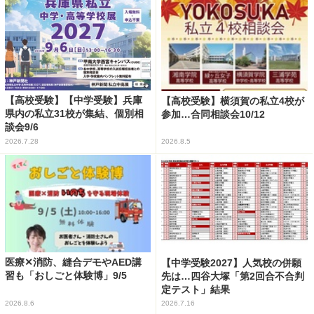
【高校受験】【中学受験】兵庫
【高校受験】横須賀の私立4校が
県内の私立31校が集結、個別相
参加…合同相談会10/12
談会9/6
2026.7.28
2026.8.5
医療✕消防、縫合デモやAED講
【中学受験2027】人気校の併願
習も「おしごと体験博」9/5
先は…四谷大塚「第2回合不合判
定テスト」結果
2026.8.6
2026.7.16