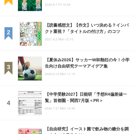
2026.8.7 Fri 19:45
【読書感想文】【作文】いつ決める？インパ
クト重視？「タイトルの付け方」のコツ
2021.8.2 Mon 12:15
【夏休み2026】サッカーW杯熱狂の今！小学
生向け自由研究テーマアイデア集
2026.6.15 Mon 11:15
【中学受験2027】日能研「予想R4偏差値一
覧」首都圏・関西7月版＜PR＞
2026.7.27 Mon 13:46
【自由研究】イースト菌で飲み物の糖分を調