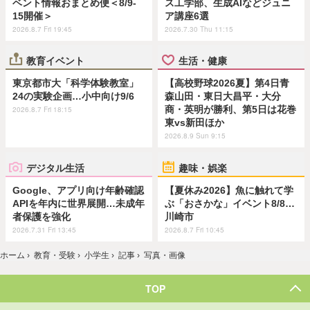
ベント情報おまとめ便＜8/9-
ス工学部、生成AIなどジュニ
15開催＞
ア講座6選
2026.8.7 Fri 19:45
2026.7.30 Thu 11:15
教育イベント
生活・健康
東京都市大「科学体験教室」
【高校野球2026夏】第4日青
24の実験企画…小中向け9/6
森山田・東日大昌平・大分
商・英明が勝利、第5日は花巻
2026.8.7 Fri 18:15
東vs新田ほか
2026.8.9 Sun 9:15
デジタル生活
趣味・娯楽
Google、アプリ向け年齢確認
【夏休み2026】魚に触れて学
APIを年内に世界展開…未成年
ぶ「おさかな」イベント8/8…
者保護を強化
川崎市
2026.7.31 Fri 13:45
2026.8.7 Fri 10:45
ホーム
›
教育・受験
›
小学生
›
記事
›
写真・画像
TOP