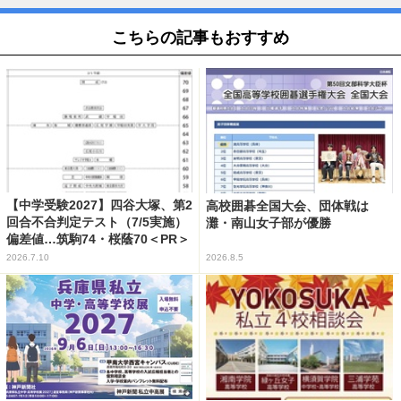
こちらの記事もおすすめ
【中学受験2027】四谷大塚、第2
高校囲碁全国大会、団体戦は
回合不合判定テスト（7/5実施）
灘・南山女子部が優勝
偏差値…筑駒74・桜蔭70＜PR＞
2026.7.10
2026.8.5