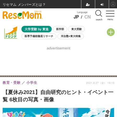
リセマム メンバーズ
Language
JP
/
CN
menu
search
大学受験 by 東進
医学部
東大受験
医専予備校徹底リサーチ
河合塾×東大特集
親子で考える大学選び
高校受験
中学受験
小学校受験
advertisement
共通テスト
夏休み
8月開催学校説明会・相談会
8月開催イベント・WS
全国公立高校 過去問
人気記事
自由研究教材（小学生向け）
自由研究教材（中学生向け）
ランキング
教育・受験
小学生
2021.8.27（金） 19:15
【夏休み2021】自由研究のヒント・イベント一
覧 6枚目の写真・画像