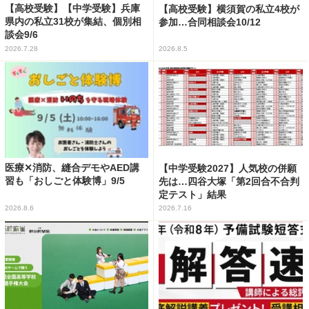
【高校受験】【中学受験】兵庫
【高校受験】横須賀の私立4校が
県内の私立31校が集結、個別相
参加…合同相談会10/12
談会9/6
2026.7.28
2026.8.5
医療✕消防、縫合デモやAED講
【中学受験2027】人気校の併願
習も「おしごと体験博」9/5
先は…四谷大塚「第2回合不合判
定テスト」結果
2026.8.6
2026.7.16