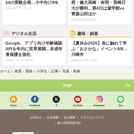
24の実験企画…小中向け9/6
府・健大高崎・有明・長崎日
大が勝利…第4日は遊学館vs
2026.8.7 Fri 18:15
青森山田ほか
2026.8.8 Sat 9:52
デジタル生活
趣味・娯楽
Google、アプリ向け年齢確認
【夏休み2026】魚に触れて学
APIを年内に世界展開…未成年
ぶ「おさかな」イベント8/8…
者保護を強化
川崎市
2026.7.31 Fri 13:45
2026.8.7 Fri 10:45
ホーム
›
教育・受験
›
小学生
›
記事
›
写真・画像
TOP
Home
Facebook
X
YouTube
Instagram
line
お問合せ
広告掲載
会社概要
リセマムについて
個人情報保護方針