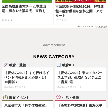
全国高校麻雀32チーム本選出
司法試験予備試験2026、解答速
場…麻布や大阪星光、東海も
報＆総評動画を無料公開…アガ
ルート
2026.8.5
2026.7.21
Recommended by
advertisement
NEWS CATEGORY
教育・受験
教育ICT
【夏休み2026】すぐ行けるイ
【夏休み2026】東大メタバー
ベント情報おまとめ便＜8/9-
ス工学部、生成AIなどジュニ
15開催＞
ア講座6選
2026.8.7 Fri 19:45
2026.7.30 Thu 11:15
教育イベント
生活・健康
東京都市大「科学体験教室」
【高校野球2026夏】東海大甲