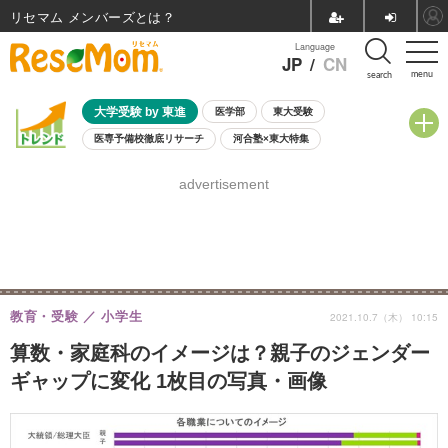
リセマム メンバーズ
Language
JP
/
CN
menu
search
大学受験 by 東進
医学部
東大受験
医専予備校徹底リサーチ
河合塾×東大特集
親子で考える大学選び
高校受験
中学受験
小学校受験
advertisement
共通テスト
夏休み
8月開催学校説明会・相談会
8月開催イベント・WS
全国公立高校 過去問
人気記事
自由研究教材（小学生向け）
自由研究教材（中学生向け）
ランキング
教育・受験
小学生
2021.10.7（木） 10:15
算数・家庭科のイメージは？親子のジェンダー
ギャップに変化 1枚目の写真・画像