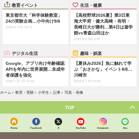
教育イベント
生活・健康
東京都市大「科学体験教室」
【高校野球2026夏】第3日東
24の実験企画…小中向け9/6
海大甲府・健大高崎・有明・
長崎日大が勝利…第4日は遊学
2026.8.7 Fri 18:15
館vs青森山田ほか
2026.8.8 Sat 9:52
デジタル生活
趣味・娯楽
Google、アプリ向け年齢確認
【夏休み2026】魚に触れて学
APIを年内に世界展開…未成年
ぶ「おさかな」イベント8/8…
者保護を強化
川崎市
2026.7.31 Fri 13:45
2026.8.7 Fri 10:45
ホーム
›
教育・受験
›
小学生
›
記事
›
写真・画像
TOP
Home
Facebook
X
YouTube
Instagram
line