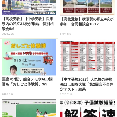
【高校受験】【中学受験】兵庫
【高校受験】横須賀の私立4校が
県内の私立31校が集結、個別相
参加…合同相談会10/12
談会9/6
2026.7.28
2026.8.5
医療✕消防、縫合デモやAED講
【中学受験2027】人気校の併願
習も「おしごと体験博」9/5
先は…四谷大塚「第2回合不合判
定テスト」結果
2026.8.6
2026.7.16