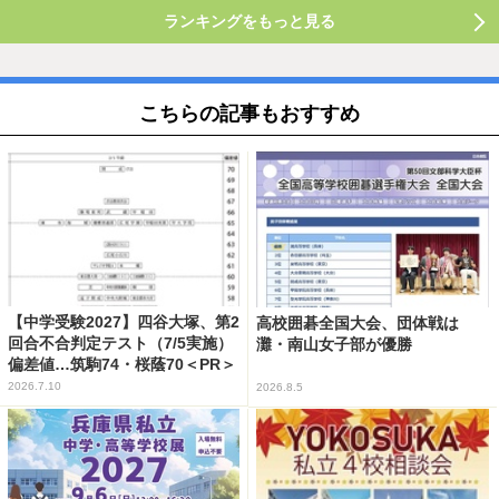
ランキングをもっと見る
こちらの記事もおすすめ
【中学受験2027】四谷大塚、第2
高校囲碁全国大会、団体戦は
回合不合判定テスト（7/5実施）
灘・南山女子部が優勝
偏差値…筑駒74・桜蔭70＜PR＞
2026.7.10
2026.8.5