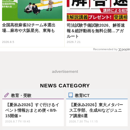
全国高校麻雀32チーム本選出
司法試験予備試験2026、解答速
場…麻布や大阪星光、東海も
報＆総評動画を無料公開…アガ
ルート
2026.8.5
2026.7.21
Recommended by
advertisement
NEWS CATEGORY
教育・受験
教育ICT
【夏休み2026】すぐ行けるイ
【夏休み2026】東大メタバー
ベント情報おまとめ便＜8/9-
ス工学部、生成AIなどジュニ
15開催＞
ア講座6選
2026.8.7 Fri 19:45
2026.7.30 Thu 11:15