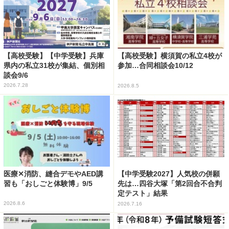
【高校受験】【中学受験】兵庫
【高校受験】横須賀の私立4校が
県内の私立31校が集結、個別相
参加…合同相談会10/12
談会9/6
2026.7.28
2026.8.5
医療✕消防、縫合デモやAED講
【中学受験2027】人気校の併願
習も「おしごと体験博」9/5
先は…四谷大塚「第2回合不合判
定テスト」結果
2026.8.6
2026.7.16