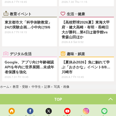
2026.8.7 Fri 19:45
2026.7.30 Thu 11:15
教育イベント
生活・健康
東京都市大「科学体験教室」
【高校野球2026夏】東海大甲
24の実験企画…小中向け9/6
府・健大高崎・有明・長崎日
大が勝利…第4日は遊学館vs
2026.8.7 Fri 18:15
青森山田ほか
2026.8.8 Sat 9:52
デジタル生活
趣味・娯楽
Google、アプリ向け年齢確認
【夏休み2026】魚に触れて学
APIを年内に世界展開…未成年
ぶ「おさかな」イベント8/8…
者保護を強化
川崎市
2026.7.31 Fri 13:45
2026.8.7 Fri 10:45
ホーム
›
教育・受験
›
中学生
›
記事
›
写真・画像
TOP