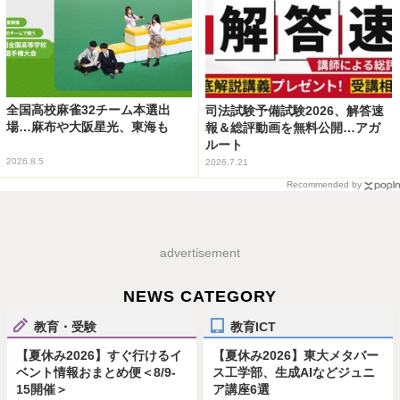
全国高校麻雀32チーム本選出
司法試験予備試験2026、解答速
場…麻布や大阪星光、東海も
報＆総評動画を無料公開…アガ
ルート
2026.8.5
2026.7.21
Recommended by
advertisement
NEWS CATEGORY
教育・受験
教育ICT
【夏休み2026】すぐ行けるイ
【夏休み2026】東大メタバー
ベント情報おまとめ便＜8/9-
ス工学部、生成AIなどジュニ
15開催＞
ア講座6選