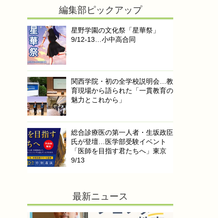
編集部ピックアップ
星野学園の文化祭「星華祭」
9/12-13…小中高合同
関西学院・初の全学校説明会…教
育現場から語られた「一貫教育の
魅力とこれから」
総合診療医の第一人者・生坂政臣
氏が登壇…医学部受験イベント
「医師を目指す君たちへ」東京
9/13
最新ニュース