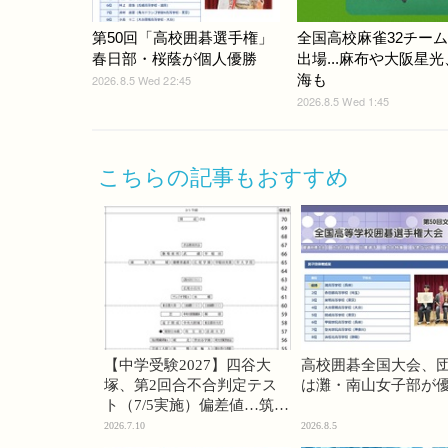
第50回「高校囲碁選手権」
全国高校麻雀32チー
春日部・桜蔭が個人優勝
出場...麻布や大阪星
海も
2026.8.5 Wed 22:45
2026.8.5 Wed 1:45
こちらの記事もおすすめ
【中学受験2027】四谷大
高校囲碁全国大会、
塚、第2回合不合判定テス
は灘・南山女子部が
ト（7/5実施）偏差値…筑駒
74・桜蔭70＜PR＞
2026.7.10
2026.8.5