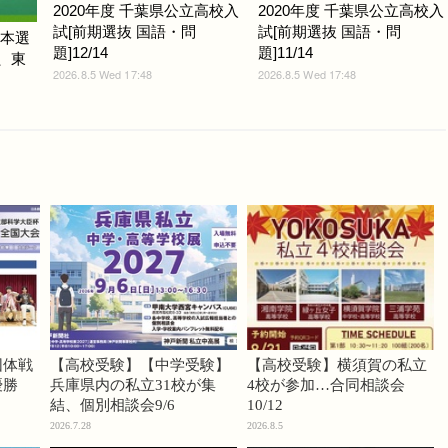
2020年度 千葉県公立高校入
2020年度 千葉県公立高校入
試[前期選抜 国語・問
試[前期選抜 国語・問
ム本選
題]12/14
題]11/14
光、東
2026.8.5 Wed 17:48
2026.8.5 Wed 17:48
団体戦
【高校受験】【中学受験】
【高校受験】横須賀の私立
優勝
兵庫県内の私立31校が集
4校が参加…合同相談会
結、個別相談会9/6
10/12
2026.7.28
2026.8.5