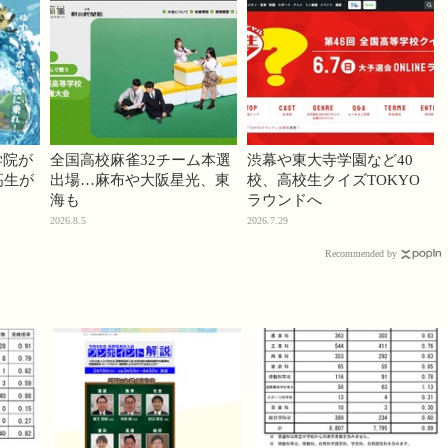
学院が
全国高校麻雀32チーム本選
渋幕や東大寺学園など40
高生が
出場…麻布や大阪星光、東
校、高校生クイズTOKYO
海も
ラウンドへ
2026.8.5
2026.7.29
Recommended by