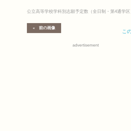
公立高等学校学科別志願予定数（全日制・第4通学区
前の画像
こ
advertisement