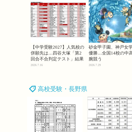
【中学受験2027】人気校の
砂金甲子園、神戸女
併願先は…四谷大塚「第2
優勝…全国14校の中
回合不合判定テスト」結果
腕競う
2026.7.16
2026.7.29
高校受験・長野県