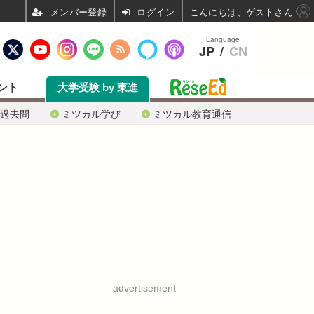
ログイン
こんにちは、ゲストさん
Language
JP
/
CN
ント
大学受験 by 東進
過去問
ミツカル学び
ミツカル教育通信
advertisement