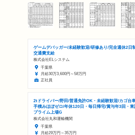
ゲームデバッガー/未経験歓迎/研修あり/完全週休2日制
交通費支給
株式会社ELシステム
千葉県
月給30万3,600円～58万円
正社員
2tドライバー/野田/普通免許OK・未経験歓迎/カゴ台
手積みほぼゼロ/年休120日・毎日帰宅/賞与年3回・東
プライム上場G
株式会社丸和運輸機関
千葉県
月給29万円～35万円