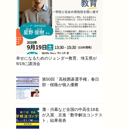
幸せになるためのジェンダー教育、埼玉県が
9/19に講演会
第50回「高校囲碁選手権」春日
部・桜蔭が個人優勝
灘・渋幕など全国の中高生18名
が入賞…京進「数学解法コンテス
ト」結果発表