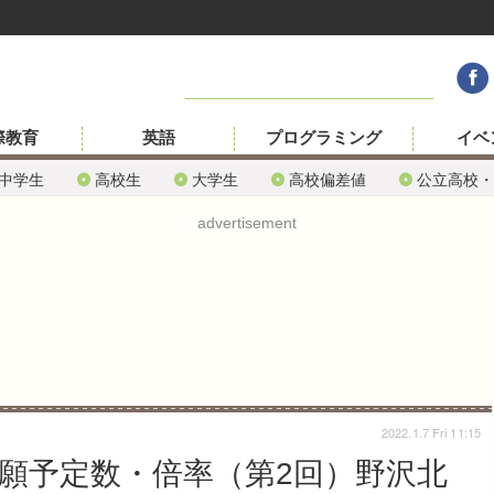
際教育
英語
プログラミング
イベ
中学生
高校生
大学生
高校偏差値
公立高校・
advertisement
2022.1.7 Fri 11:15
志願予定数・倍率（第2回）野沢北