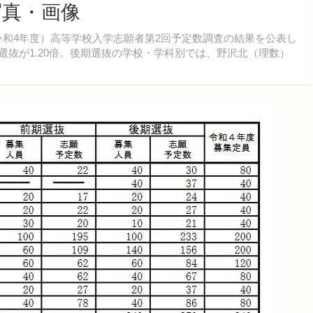
写真・画像
（令和4年度）高等学校入学志願者第2回予定数調査の結果を公表し
選抜が1.20倍。後期選抜の学校・学科別では、野沢北（理数）