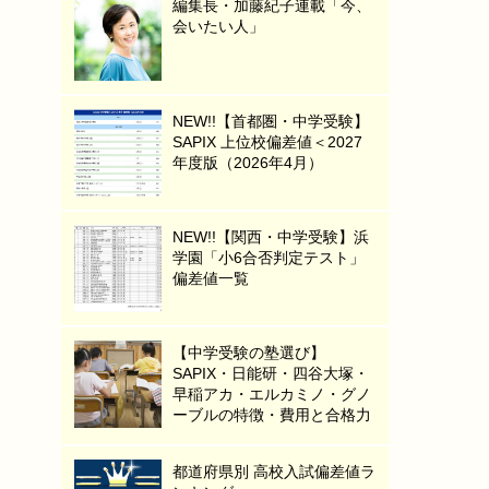
編集長・加藤紀子連載「今、
会いたい人」
NEW!!【首都圏・中学受験】
SAPIX 上位校偏差値＜2027
年度版（2026年4月）
NEW!!【関西・中学受験】浜
学園「小6合否判定テスト」
偏差値一覧
【中学受験の塾選び】
SAPIX・日能研・四谷大塚・
早稲アカ・エルカミノ・グノ
ーブルの特徴・費用と合格力
都道府県別 高校入試偏差値ラ