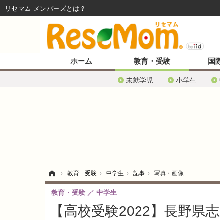
リセマム メンバーズ
ホーム
教育・受験
国
未就学児
小学生
ホーム
›
教育・受験
›
中学生
›
記事
›
写真・画像
教育・受験
中学生
【高校受験2022】長野県