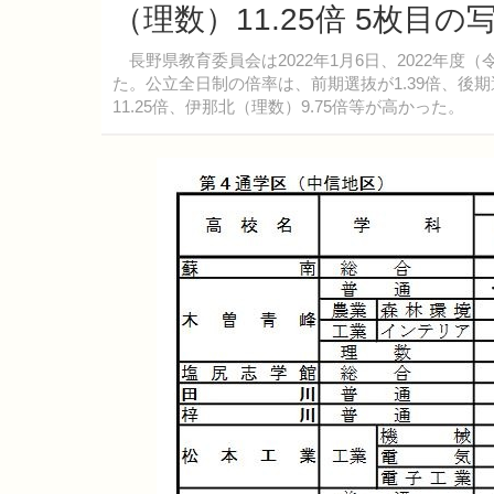
（理数）11.25倍 5枚目の
長野県教育委員会は2022年1月6日、2022年度
た。公立全日制の倍率は、前期選抜が1.39倍、後期
11.25倍、伊那北（理数）9.75倍等が高かった。