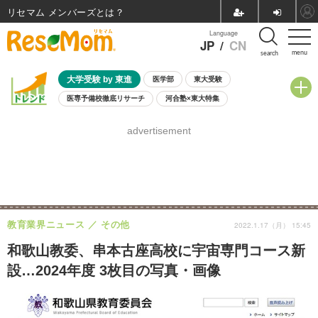
リセマム メンバーズ
Language
JP
/
CN
menu
search
大学受験 by 東進
医学部
東大受験
医専予備校徹底リサーチ
河合塾×東大特集
親子で考える大学選び
高校受験
中学受験
小学校受験
advertisement
共通テスト
夏休み
8月開催学校説明会・相談会
8月開催イベント・WS
全国公立高校 過去問
人気記事
自由研究教材（小学生向け）
自由研究教材（中学生向け）
ランキング
教育業界ニュース
その他
2022.1.17（月） 15:45
和歌山教委、串本古座高校に宇宙専門コース新
設…2024年度 3枚目の写真・画像