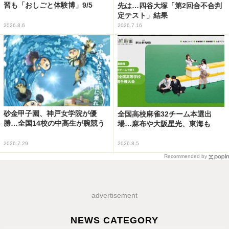
習も「おしごと体験博」9/5
先は…四谷大塚「第2回合不合判
定テスト」結果
2026.8.6
2026.7.16
砂金甲子園、神戸女学院が優
全国高校麻雀32チーム本選出
勝…全国14校の中高生が腕競う
場…麻布や大阪星光、東海も
2026.7.29
2026.8.5
Recommended by
advertisement
NEWS CATEGORY