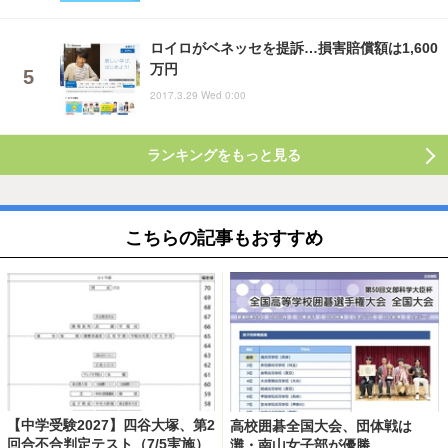
ロイロがベネッセを提訴…損害賠償額は1,600
万円
2017.3.29 Wed 0:00
ランキングをもっと見る
こちらの記事もおすすめ
【中学受験2027】四谷大塚、第2
高校囲碁全国大会、団体戦は
回合不合判定テスト（7/5実施）
灘・南山女子部が優勝