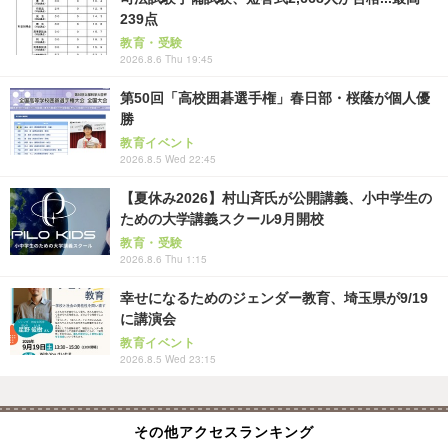
239点
教育・受験
2026.8.6 Thu 19:45
第50回「高校囲碁選手権」春日部・桜蔭が個人優
勝
教育イベント
2026.8.5 Wed 22:45
【夏休み2026】村山斉氏が公開講義、小中学生の
ための大学講義スクール9月開校
教育・受験
2026.8.6 Thu 1:15
幸せになるためのジェンダー教育、埼玉県が9/19
に講演会
教育イベント
2026.8.5 Wed 23:15
その他アクセスランキング