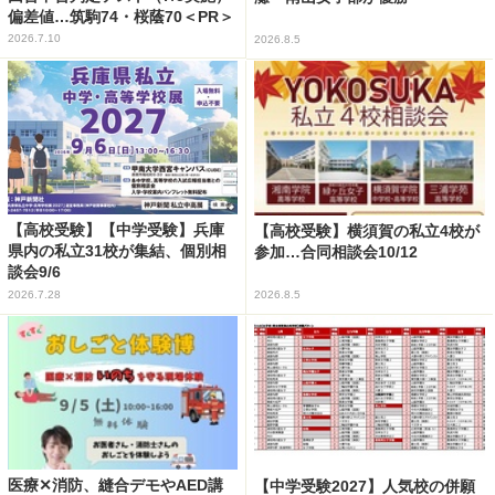
偏差値…筑駒74・桜蔭70＜PR＞
2026.7.10
2026.8.5
【高校受験】【中学受験】兵庫
【高校受験】横須賀の私立4校が
県内の私立31校が集結、個別相
参加…合同相談会10/12
談会9/6
2026.7.28
2026.8.5
医療✕消防、縫合デモやAED講
【中学受験2027】人気校の併願