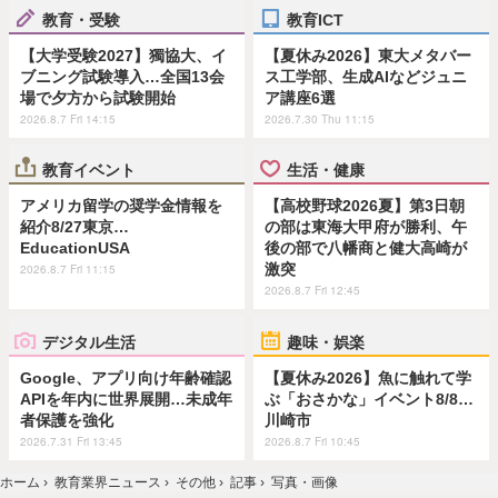
教育・受験
教育ICT
【大学受験2027】獨協大、イ
【夏休み2026】東大メタバー
ブニング試験導入…全国13会
ス工学部、生成AIなどジュニ
場で夕方から試験開始
ア講座6選
2026.8.7 Fri 14:15
2026.7.30 Thu 11:15
教育イベント
生活・健康
アメリカ留学の奨学金情報を
【高校野球2026夏】第3日朝
紹介8/27東京…
の部は東海大甲府が勝利、午
EducationUSA
後の部で八幡商と健大高崎が
激突
2026.8.7 Fri 11:15
2026.8.7 Fri 12:45
デジタル生活
趣味・娯楽
Google、アプリ向け年齢確認
【夏休み2026】魚に触れて学
APIを年内に世界展開…未成年
ぶ「おさかな」イベント8/8…
者保護を強化
川崎市
2026.7.31 Fri 13:45
2026.8.7 Fri 10:45
ホーム
›
教育業界ニュース
›
その他
›
記事
›
写真・画像