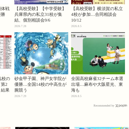
団体戦
【高校受験】【中学受験】
【高校受験】横須賀の私立
優勝
兵庫県内の私立31校が集
4校が参加…合同相談会
結、個別相談会9/6
10/12
2026.7.28
2026.8.5
気校の
砂金甲子園、神戸女学院が
全国高校麻雀32チーム本選
第2
優勝…全国14校の中高生が
出場…麻布や大阪星光、東
」結果
腕競う
海も
2026.7.29
2026.8.5
Recommended by