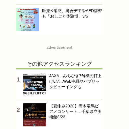
医療✕消防、縫合デモやAED講習
も「おしごと体験博」9/5
advertisement
その他アクセスランキング
JAXA、みちびき7号機の打上
げ8/7…Web中継やパブリッ
クビューイングも
【夏休み2026】髙木竜馬ピ
アノコンサート…千葉県立美
術館8/23