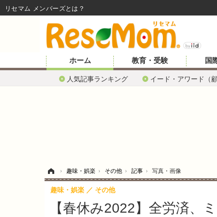
リセマム メンバーズ
ホーム
教育・受験
国
人気記事ランキング
イード・アワード（
ホーム
›
趣味・娯楽
›
その他
›
記事
›
写真・画像
趣味・娯楽
その他
【春休み2022】全労済、