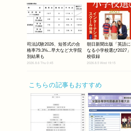
司法試験2026、短答式の合
朝日新聞出版「英語に
格率79.3%...早大など大学院
なる小学校選び2027」
別結果も
校収録
2026.8.6 Thu 0:45
2026.8.5 Wed 19:15
こちらの記事もおすすめ