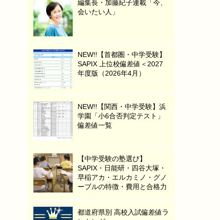
編集長・加藤紀子連載「今、
会いたい人」
NEW!!【首都圏・中学受験】
SAPIX 上位校偏差値＜2027
年度版（2026年4月）
NEW!!【関西・中学受験】浜
学園「小6合否判定テスト」
偏差値一覧
【中学受験の塾選び】
SAPIX・日能研・四谷大塚・
早稲アカ・エルカミノ・グノ
ーブルの特徴・費用と合格力
都道府県別 高校入試偏差値ラ