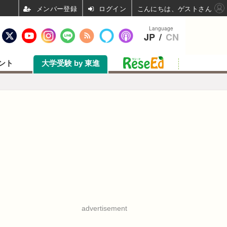
ログイン
こんにちは、ゲストさん
Language
JP
/
CN
ント
大学受験 by 東進
advertisement