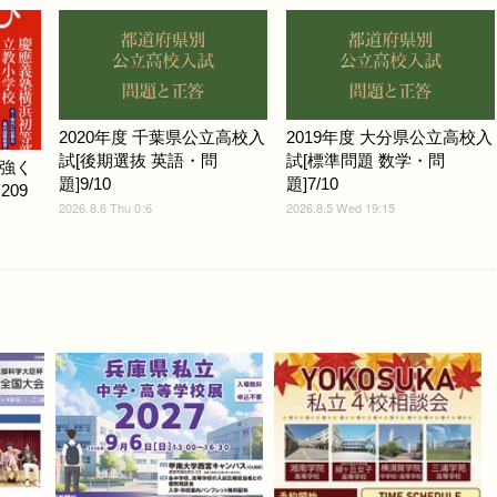
2020年度 千葉県公立高校入
2019年度 大分県公立高校入
試[後期選抜 英語・問
試[標準問題 数学・問
強く
題]9/10
題]7/10
209
2026.8.6 Thu 0:6
2026.8.5 Wed 19:15