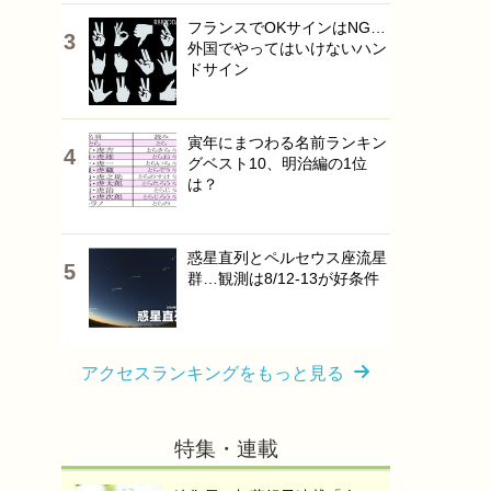
フランスでOKサインはNG…
外国でやってはいけないハン
ドサイン
寅年にまつわる名前ランキン
グベスト10、明治編の1位
は？
惑星直列とペルセウス座流星
群…観測は8/12-13が好条件
アクセスランキングをもっと見る
特集・連載