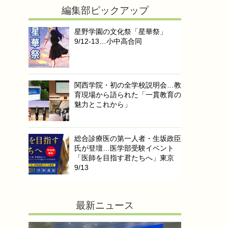
編集部ピックアップ
星野学園の文化祭「星華祭」
9/12-13…小中高合同
関西学院・初の全学校説明会…教
育現場から語られた「一貫教育の
魅力とこれから」
総合診療医の第一人者・生坂政臣
氏が登壇…医学部受験イベント
「医師を目指す君たちへ」東京
9/13
最新ニュース