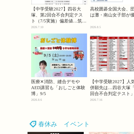
【中学受験2027】四谷大
高校囲碁全国大会、
塚、第2回合不合判定テス
は灘・南山女子部が
ト（7/5実施）偏差値…筑駒
74・桜蔭70＜PR＞
2026.7.10
2026.8.5
医療✕消防、縫合デモや
【中学受験2027】人
AED講習も「おしごと体験
併願先は…四谷大塚「
博」9/5
回合不合判定テスト
2026.8.6
2026.7.16
春休み イベント