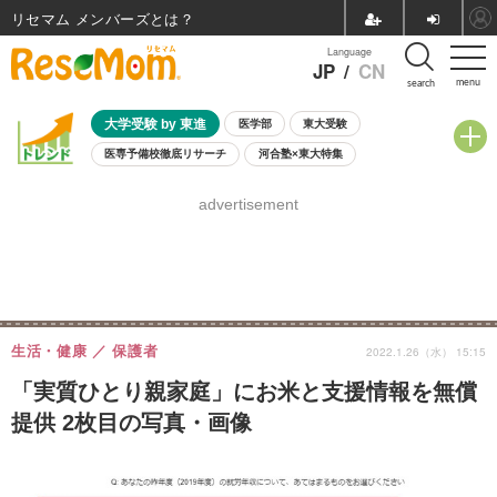
リセマム メンバーズ
Language
JP
/
CN
menu
search
大学受験 by 東進
医学部
東大受験
医専予備校徹底リサーチ
河合塾×東大特集
親子で考える大学選び
高校受験
中学受験
小学校受験
advertisement
共通テスト
夏休み
8月開催学校説明会・相談会
8月開催イベント・WS
全国公立高校 過去問
人気記事
自由研究教材（小学生向け）
自由研究教材（中学生向け）
ランキング
生活・健康
保護者
2022.1.26（水） 15:15
「実質ひとり親家庭」にお米と支援情報を無償
提供 2枚目の写真・画像