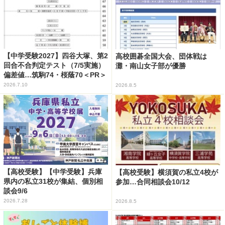
【中学受験2027】四谷大塚、第2
高校囲碁全国大会、団体戦は
回合不合判定テスト（7/5実施）
灘・南山女子部が優勝
偏差値…筑駒74・桜蔭70＜PR＞
2026.7.10
2026.8.5
【高校受験】【中学受験】兵庫
【高校受験】横須賀の私立4校が
県内の私立31校が集結、個別相
参加…合同相談会10/12
談会9/6
2026.7.28
2026.8.5