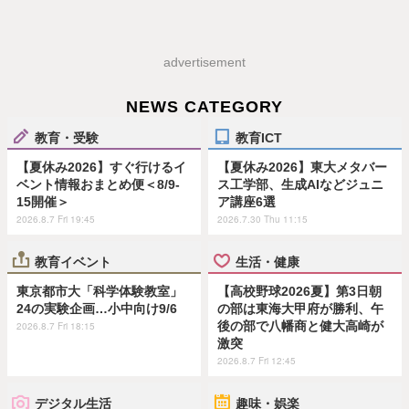
advertisement
NEWS CATEGORY
教育・受験
教育ICT
【夏休み2026】すぐ行けるイ
【夏休み2026】東大メタバー
ベント情報おまとめ便＜8/9-
ス工学部、生成AIなどジュニ
15開催＞
ア講座6選
2026.8.7 Fri 19:45
2026.7.30 Thu 11:15
教育イベント
生活・健康
東京都市大「科学体験教室」
【高校野球2026夏】第3日朝
24の実験企画…小中向け9/6
の部は東海大甲府が勝利、午
後の部で八幡商と健大高崎が
2026.8.7 Fri 18:15
激突
2026.8.7 Fri 12:45
デジタル生活
趣味・娯楽