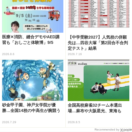
医療✕消防、縫合デモやAED講
【中学受験2027】人気校の併願
習も「おしごと体験博」9/5
先は…四谷大塚「第2回合不合判
定テスト」結果
2026.8.6
2026.7.16
砂金甲子園、神戸女学院が優
全国高校麻雀32チーム本選出
勝…全国14校の中高生が腕競う
場…麻布や大阪星光、東海も
2026.7.29
2026.8.5
Recommended by