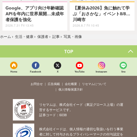
Google、アプリ向け年齢確認
【夏休み2026】魚に触れて学
APIを年内に世界展開…未成年
ぶ「おさかな」イベント8/8…
者保護を強化
川崎市
2026.7.31 Fri 13:45
2026.8.7 Fri 10:45
ホーム
›
生活・健康
›
保護者
›
記事
›
写真・画像
TOP
Home
Facebook
X
YouTube
Instagram
line
お問合せ
広告掲載
会社概要
リセマムについて
個人情報保護方針
リセマムは、株式会社イード（東証グロース上場）の運
営するサービスです。
証券コード：6038
株式会社イードは、個人情報の適切な取扱いを行う事業
者に対して付与されるプライバシーマークの付与認定を