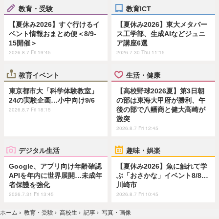
教育・受験
教育ICT
【夏休み2026】すぐ行けるイ
【夏休み2026】東大メタバー
ベント情報おまとめ便＜8/9-
ス工学部、生成AIなどジュニ
15開催＞
ア講座6選
2026.8.7 Fri 19:45
2026.7.30 Thu 11:15
教育イベント
生活・健康
東京都市大「科学体験教室」
【高校野球2026夏】第3日朝
24の実験企画…小中向け9/6
の部は東海大甲府が勝利、午
後の部で八幡商と健大高崎が
2026.8.7 Fri 18:15
激突
2026.8.7 Fri 12:45
デジタル生活
趣味・娯楽
Google、アプリ向け年齢確認
【夏休み2026】魚に触れて学
APIを年内に世界展開…未成年
ぶ「おさかな」イベント8/8…
者保護を強化
川崎市
2026.7.31 Fri 13:45
2026.8.7 Fri 10:45
ホーム
›
教育・受験
›
高校生
›
記事
›
写真・画像