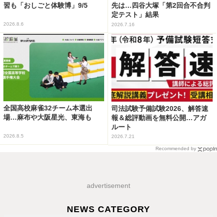
習も「おしごと体験博」9/5
先は…四谷大塚「第2回合不合判
定テスト」結果
2026.8.6
2026.7.16
全国高校麻雀32チーム本選出
司法試験予備試験2026、解答速
場…麻布や大阪星光、東海も
報＆総評動画を無料公開…アガ
ルート
2026.8.5
2026.7.21
Recommended by
advertisement
NEWS CATEGORY