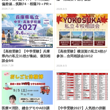
偏差値…筑駒74・桜蔭70＜PR＞
2026.7.10
2026.8.5
【高校受験】【中学受験】兵庫
【高校受験】横須賀の私立4校が
県内の私立31校が集結、個別相
参加…合同相談会10/12
談会9/6
2026.7.28
2026.8.5
医療✕消防、縫合デモやAED講
【中学受験2027】人気校の併願