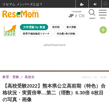
リセマム メンバーズ
Language
JP
/
CN
menu
search
大学受験 by 東進
医学部
東大受験
医専予備校徹底リサーチ
河合塾×東大特集
親子で考える大学選び
高校受験
中学受験
小学校受験
advertisement
共通テスト
夏休み
8月開催学校説明会・相談会
8月開催イベント・WS
全国公立高校 過去問
人気記事
自由研究教材（小学生向け）
自由研究教材（中学生向け）
ランキング
教育・受験
高校生
2022.2.1（火） 19:45
【高校受験2022】熊本県公立高前期（特色）合
格状況・実質倍率…第二（理数）6.30倍 6枚目
の写真・画像