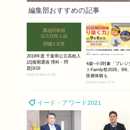
編集部おすすめの記事
2018年度 千葉県公立高校入
試[後期選抜 理科・問
4歳~小3対象「プレジ
題]3/16
トFamily祭2026」9/
2026.8.5 Wed 21:58
医療体験も
2026.8.5 Wed 17:15
イード・アワード2021