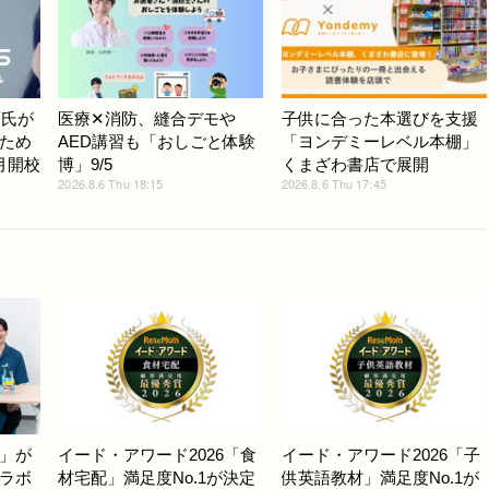
斉氏が
医療✕消防、縫合デモや
子供に合った本選びを支援
ため
AED講習も「おしごと体験
「ヨンデミーレベル本棚」
月開校
博」9/5
くまざわ書店で展開
2026.8.6 Thu 18:15
2026.8.6 Thu 17:45
」が
イード・アワード2026「食
イード・アワード2026「子
ラボ
材宅配」満足度No.1が決定
供英語教材」満足度No.1が