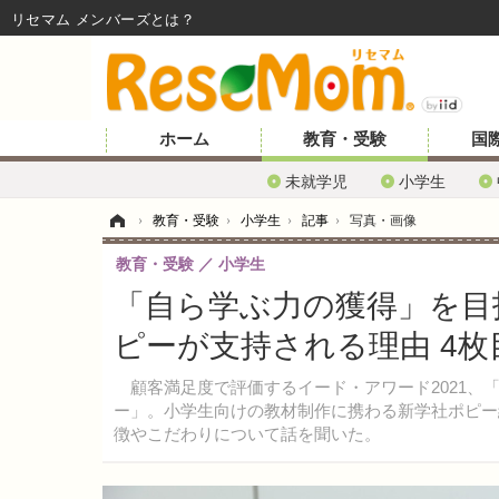
リセマム メンバーズ
ホーム
教育・受験
国
未就学児
小学生
ホーム
›
教育・受験
›
小学生
›
記事
›
写真・画像
教育・受験
小学生
「自ら学ぶ力の獲得」を目
ピーが支持される理由 4
顧客満足度で評価するイード・アワード2021、
ー」。小学生向けの教材制作に携わる新学社ポピー
徴やこだわりについて話を聞いた。