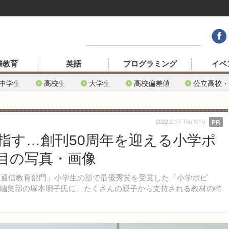
際教育
英語
プログラミング
イベ
中学生
高校生
大学生
高校偏差値
公立高校・
2022.2.17 Thu 9:15
PR
指す…創刊50周年を迎える小学ポ
枚目の写真・画像
「通信教育部門」小学生の部で最優秀賞を受賞した「小学ポピ
編集部の塚本明子氏に、たくさんの親子から支持される教材の特