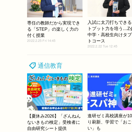
入試に太刀打ちできる
専任の教師だから実現でき
トプット力を培う…Z
る「STEP」の楽しく力の
中学・高校生向けタブ
付く授業
2022.2.25 Fri 14:45
トコース
2022.2.22 Tue 12:45
通信教育
進研ゼミ高校講座が1
【夏休み2026】「ざんねん
り刷新、学習で「おこ
ないきもの検定」受検者に
い」も
自由研究シート提供