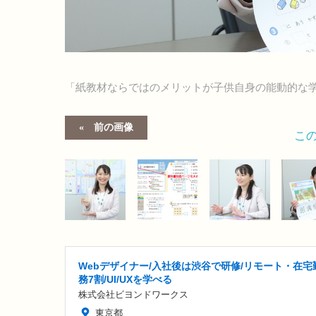
「紙教材ならではのメリットが子供自身の能動的な
前の画像
こ
Webデザイナー/入社後は渋谷で研修/リモート・在宅
務7割/UI/UXを学べる
株式会社ビヨンドワークス
東京都