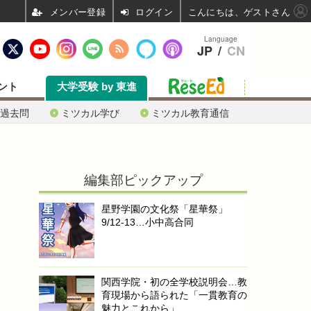
ログイン
こんにちは、ゲストさん
Language
JP
/
CN
ント
大学受験 by 東進
過去問
ミツカル学び
ミツカル教育通信
編集部ピックアップ
星野学園の文化祭「星華祭」
9/12-13…小中高合同
関西学院・初の全学校説明会…教
育現場から語られた「一貫教育の
魅力とこれから」