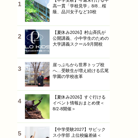
【中学受験】今週末行ける中
高一貫「学校見学」8/8…桜
蔭、品川女子など10校
【夏休み2026】村山斉氏が
公開講義、小中学生のための
大学講義スクール9月開校
崖っぷちから世界トップ校
へ…受験生が増え続ける広尾
学園の学校改革
【夏休み2026】すぐ行ける
イベント情報おまとめ便＜
8/2-8開催＞
【中学受験2027】サピック
ス小学部 上位校偏差値＜