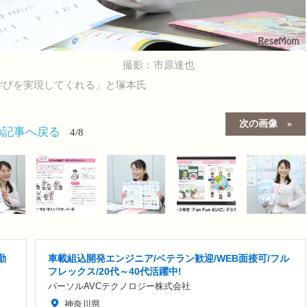
撮影：市原達也
学びを実現してくれる」と塚本氏
次の画像
の記事へ戻る
4/8
勤
車載組込開発エンジニア/ベテラン歓迎/WEB面接可/フル
フレックス/20代～40代活躍中!
パーソルAVCテクノロジー株式会社
神奈川県