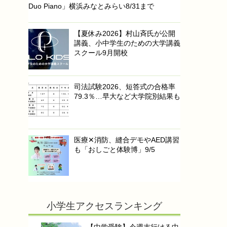
Duo Piano」横浜みなとみらい8/31まで
【夏休み2026】村山斉氏が公開
講義、小中学生のための大学講義
スクール9月開校
司法試験2026、短答式の合格率
79.3％…早大など大学院別結果も
医療✕消防、縫合デモやAED講習
も「おしごと体験博」9/5
小学生アクセスランキング