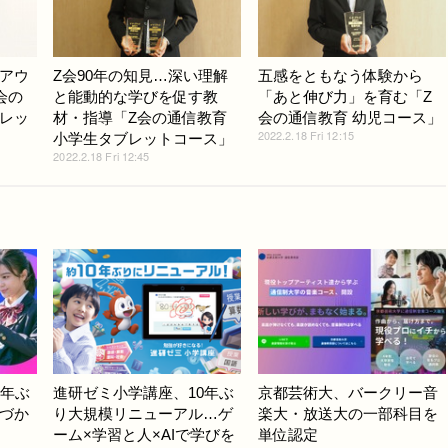
アウ
Z会90年の知見…深い理解
五感をともなう体験から
会の
と能動的な学びを促す教
「あと伸び力」を育む「Z
レッ
材・指導「Z会の通信教育
会の通信教育 幼児コース」
2022.2.18 Fri 12:15
小学生タブレットコース」
2022.2.18 Fri 12:45
0年ぶ
進研ゼミ小学講座、10年ぶ
京都芸術大、バークリー音
づか
り大規模リニューアル…ゲ
楽大・放送大の一部科目を
ーム×学習と人×AIで学びを
単位認定