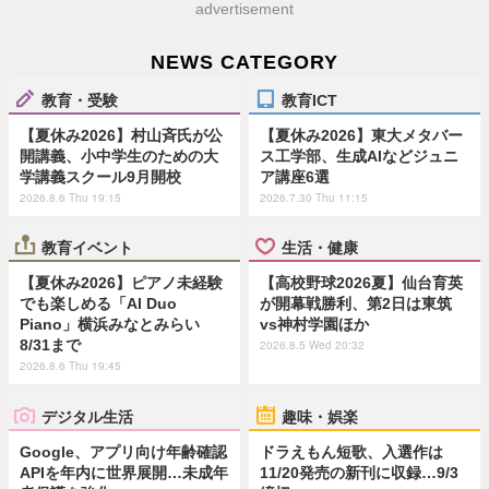
advertisement
NEWS CATEGORY
教育・受験
教育ICT
【夏休み2026】村山斉氏が公
【夏休み2026】東大メタバー
開講義、小中学生のための大
ス工学部、生成AIなどジュニ
学講義スクール9月開校
ア講座6選
2026.8.6 Thu 19:15
2026.7.30 Thu 11:15
教育イベント
生活・健康
【夏休み2026】ピアノ未経験
【高校野球2026夏】仙台育英
でも楽しめる「AI Duo
が開幕戦勝利、第2日は東筑
Piano」横浜みなとみらい
vs神村学園ほか
8/31まで
2026.8.5 Wed 20:32
2026.8.6 Thu 19:45
デジタル生活
趣味・娯楽
Google、アプリ向け年齢確認
ドラえもん短歌、入選作は
APIを年内に世界展開…未成年
11/20発売の新刊に収録…9/3