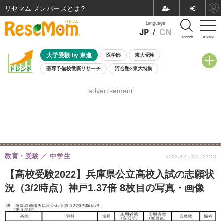
リセマム メンバーズ
Language
JP
/
CN
menu
search
大学受験 by 東進
医学部
東大受験
医専予備校徹底リサーチ
河合塾×東大特集
親子で考える大学選び
高校受験
中学受験
小学校受験
advertisement
共通テスト
夏休み
8月開催学校説明会・相談会
8月開催イベント・WS
全国公立高校 過去問
人気記事
自由研究教材（小学生向け）
自由研究教材（中学生向け）
ランキング
教育・受験
中学生
2022.3.2（水） 21:13
【高校受験2022】兵庫県公立高校入試の志願状
況（3/2時点）神戸1.37倍 8枚目の写真・画像