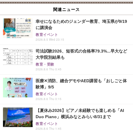
関連ニュース
幸せになるためのジェンダー教育、埼玉県が9/19
に講演会
教育イベント
2026.8.5 Wed 23:15
司法試験2026、短答式の合格率79.3%...早大など
大学院別結果も
教育・受験
2026.8.6 Thu 0:45
医療✕消防、縫合デモやAED講習も「おしごと体
験博」9/5
教育イベント
2026.8.6 Thu 0:15
【夏休み2026】ピアノ未経験でも楽しめる「AI
Duo Piano」横浜みなとみらい8/31まで
教育イベント
2026.8.6 Thu 1:45