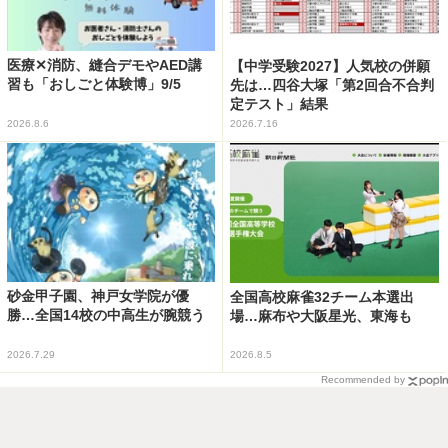
医療✕消防、縫合デモやAED講
【中学受験2027】人気校の併願
習も「おしごと体験博」9/5
先は…四谷大塚「第2回合不合判
定テスト」結果
2026.8.6
2026.7.16
砂金甲子園、神戸女学院が優
全国高校麻雀32チーム本選出
勝…全国14校の中高生が腕競う
場…麻布や大阪星光、東海も
2026.7.29
2026.8.5
Recommended by