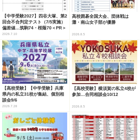
【中学受験2027】四谷大塚、第2
高校囲碁全国大会、団体戦は
回合不合判定テスト（7/5実施）
灘・南山女子部が優勝
偏差値…筑駒74・桜蔭70＜PR＞
2026.7.10
2026.8.5
【高校受験】【中学受験】兵庫
【高校受験】横須賀の私立4校が
県内の私立31校が集結、個別相
参加…合同相談会10/12
談会9/6
2026.7.28
2026.8.5