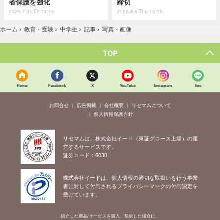
者保護を強化
締切
2026.7.31 Fri 13:45
2026.8.6 Thu 15:15
ホーム
›
教育・受験
›
中学生
›
記事
›
写真・画像
TOP
Home
Facebook
X
YouTube
Instagram
line
お問合せ
広告掲載
会社概要
リセマムについて
個人情報保護方針
リセマムは、株式会社イード（東証グロース上場）の運
営するサービスです。
証券コード：6038
株式会社イードは、個人情報の適切な取扱いを行う事業
者に対して付与されるプライバシーマークの付与認定を
受けています。
紹介した商品/サービスを購入、契約した場合に、