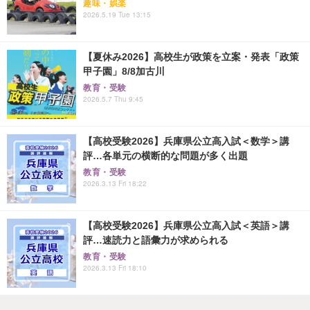
趣味・娯楽
2026.5.19 Tue 13:15
【夏休み2026】高校生が政策を立案・発表「政策
甲子園」8/8加古川
教育・受験
2026.5.7 Thu 9:45
【高校受験2026】兵庫県公立高入試＜数学＞講
評…各単元の横断的な問題が多く出題
教育・受験
2026.3.13 Fri 18:22
【高校受験2026】兵庫県公立高入試＜英語＞講
評…速読力と語彙力が求められる
教育・受験
2026.3.13 Fri 18:10