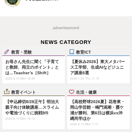
advertisement
NEWS CATEGORY
教育・受験
教育ICT
お母さん先生に聞く「子育て
【夏休み2026】東大メタバー
と教師、両立のポイント」と
ス工学部、生成AIなどジュニ
は…Teacher’s［Shift］
ア講座6選
2026.8.10 Mon 19:45
2026.7.30 Thu 11:15
教育イベント
生活・健康
【申込締切8/28正午】明治大
【高校野球2026夏】花巻東・
親子向け体験講座…スライム
岡山学芸館・鳴門渦潮・霞ケ
や電池づくりに挑戦9/5
浦が勝利、第6日は横浜vs沖
縄尚学ほか
2026.8.10 Mon 18:15
2026.8.10 Mon 7:15