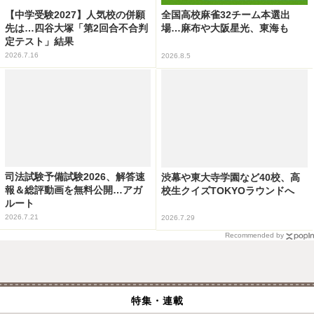
【中学受験2027】人気校の併願
全国高校麻雀32チーム本選出
先は…四谷大塚「第2回合不合判
場…麻布や大阪星光、東海も
定テスト」結果
2026.7.16
2026.8.5
司法試験予備試験2026、解答速
渋幕や東大寺学園など40校、高
報＆総評動画を無料公開…アガ
校生クイズTOKYOラウンドへ
ルート
2026.7.21
2026.7.29
Recommended by
特集・連載