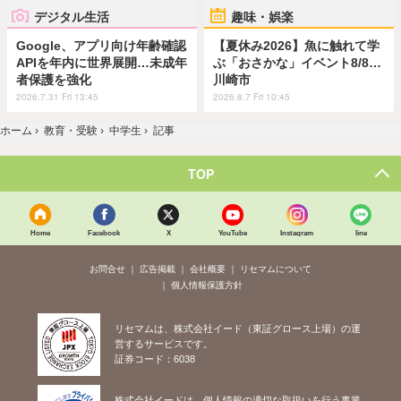
デジタル生活
趣味・娯楽
Google、アプリ向け年齢確認
【夏休み2026】魚に触れて学
APIを年内に世界展開…未成年
ぶ「おさかな」イベント8/8…
者保護を強化
川崎市
2026.7.31 Fri 13:45
2026.8.7 Fri 10:45
ホーム
›
教育・受験
›
中学生
›
記事
TOP
Home
Facebook
X
YouTube
Instagram
line
お問合せ
広告掲載
会社概要
リセマムについて
個人情報保護方針
リセマムは、株式会社イード（東証グロース上場）の運
営するサービスです。
証券コード：6038
株式会社イードは、個人情報の適切な取扱いを行う事業