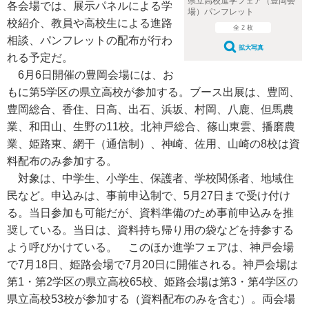
県立高校進学フェア（豊岡会
各会場では、展示パネルによる学
場）パンフレット
校紹介、教員や高校生による進路
全 2 枚
相談、パンフレットの配布が行わ
拡大写真
れる予定だ。
6月6日開催の豊岡会場には、お
もに第5学区の県立高校が参加する。ブース出展は、豊岡、
豊岡総合、香住、日高、出石、浜坂、村岡、八鹿、但馬農
業、和田山、生野の11校。北神戸総合、篠山東雲、播磨農
業、姫路東、網干（通信制）、神崎、佐用、山崎の8校は資
料配布のみ参加する。
対象は、中学生、小学生、保護者、学校関係者、地域住
民など。申込みは、事前申込制で、5月27日まで受け付け
る。当日参加も可能だが、資料準備のため事前申込みを推
奨している。当日は、資料持ち帰り用の袋などを持参する
よう呼びかけている。 このほか進学フェアは、神戸会場
で7月18日、姫路会場で7月20日に開催される。神戸会場は
第1・第2学区の県立高校65校、姫路会場は第3・第4学区の
県立高校53校が参加する（資料配布のみを含む）。両会場