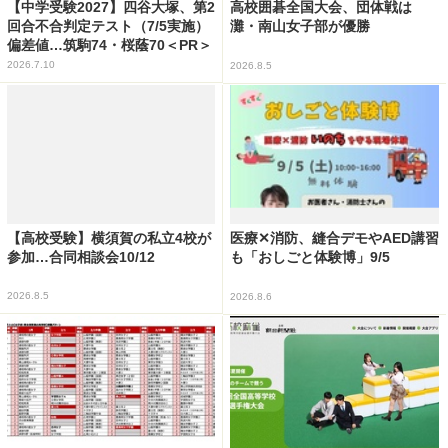
【中学受験2027】四谷大塚、第2
高校囲碁全国大会、団体戦は
回合不合判定テスト（7/5実施）
灘・南山女子部が優勝
偏差値…筑駒74・桜蔭70＜PR＞
2026.7.10
2026.8.5
【高校受験】横須賀の私立4校が
医療✕消防、縫合デモやAED講習
参加…合同相談会10/12
も「おしごと体験博」9/5
2026.8.5
2026.8.6