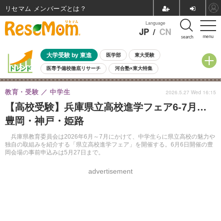
リセマム メンバーズ
Language
JP
/
CN
menu
search
大学受験 by 東進
医学部
東大受験
医専予備校徹底リサーチ
河合塾×東大特集
親子で考える大学選び
高校受験
中学受験
小学校受験
教育・受験
中学生
2026.5.27 Wed 16:15
共通テスト
夏休み
8月開催学校説明会・相談会
【高校受験】兵庫県立高校進学フェア6-7月…
8月開催イベント・WS
全国公立高校 過去問
人気記事
豊岡・神戸・姫路
自由研究教材（小学生向け）
自由研究教材（中学生向け）
ランキング
兵庫県教育委員会は2026年6月～7月にかけて、中学生らに県立高校の魅力や
独自の取組みを紹介する「県立高校進学フェア」を開催する。6月6日開催の豊
岡会場の事前申込みは5月27日まで。
advertisement