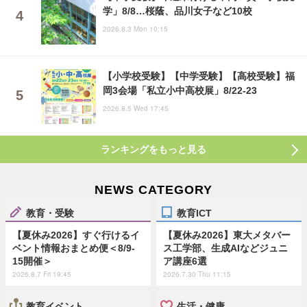
学」8/8…桜蔭、品川女子など10校
2026.8.3 Mon 10:15
【小学校受験】【中学受験】【高校受験】福
岡3会場「私立小中高校展」8/22-23
2026.8.5 Wed 17:45
ランキングをもっと見る
NEWS CATEGORY
教育・受験
教育ICT
【夏休み2026】すぐ行けるイ
【夏休み2026】東大メタバー
ベント情報おまとめ便＜8/9-
ス工学部、生成AIなどジュニ
15開催＞
ア講座6選
2026.8.7 Fri 19:45
2026.7.30 Thu 11:15
教育イベント
生活・健康