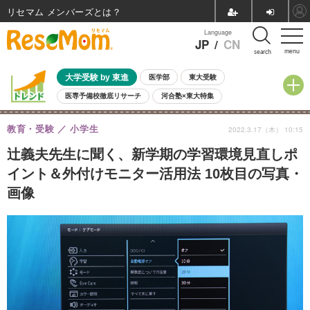
リセマム メンバーズ
Language
JP
/
CN
menu
search
大学受験 by 東進
医学部
東大受験
医専予備校徹底リサーチ
河合塾×東大特集
親子で考える大学選び
高校受験
中学受験
小学校受験
教育・受験
小学生
2022.3.17（木） 10:15
共通テスト
夏休み
8月開催学校説明会・相談会
8月開催イベント・WS
全国公立高校 過去問
人気記事
辻義夫先生に聞く、新学期の学習環境見直しポ
自由研究教材（小学生向け）
自由研究教材（中学生向け）
ランキング
イント＆外付けモニター活用法 10枚目の写真・
画像