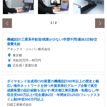
‹
1
/
2
機械設計/工業系卒歓迎/残業が少ない/学歴不問/週休2日制/交
通費支給
アネックス・ジャパン株式会社
東京都
月給32万円～40万円
正社員 / 派遣社員
ダイヤモンド合成用CVD装置の機構設計/60年以上の歴史と幅
広い海外ネットワークを持つ外資系商社グループ企業で真空
成膜装置の設計経験を活かす/東京都江東区勤務・転勤なし/年
収目安500万以上×完全週休2日・年間休日125日/フレックスタ
イム制/年収500万円以上
日総工産株式会社