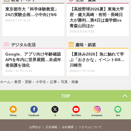
東京都市大「科学体験教室」
【高校野球2026夏】東海大甲
24の実験企画…小中向け9/6
府・健大高崎・有明・長崎日
大が勝利…第4日は遊学館vs
2026.8.7 Fri 18:15
青森山田ほか
2026.8.8 Sat 9:52
デジタル生活
趣味・娯楽
Google、アプリ向け年齢確認
【夏休み2026】魚に触れて学
APIを年内に世界展開…未成年
ぶ「おさかな」イベント8/8…
者保護を強化
川崎市
2026.7.31 Fri 13:45
2026.8.7 Fri 10:45
ホーム
›
教育・受験
›
小学生
›
記事
›
写真・画像
TOP
Home
Facebook
X
YouTube
Instagram
line
お問合せ
広告掲載
会社概要
リセマムについて