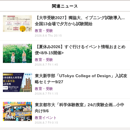
関連ニュース
【大学受験2027】獨協大、イブニング試験導入...
全国13会場で夕方から試験開始
教育・受験
2026.8.6 Thu 20:15
【夏休み2026】すぐ行けるイベント情報おまとめ
便<8/9-15開催>
教育・受験
2026.8.7 Fri 1:45
東大新学部「UTokyo College of Design」入試攻
略セミナー9/27
教育・受験
2026.8.7 Fri 1:15
東京都市大「科学体験教室」24の実験企画...小中
向け9/6
教育イベント
2026.8.7 Fri 0:15