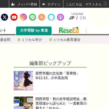
ログイン
こんにちは、ゲストさん
Language
JP
/
CN
ント
大学受験 by 東進
過去問
ミツカル学び
ミツカル教育通信
編集部ピックアップ
星野学園の文化祭「星華祭」
9/12-13…小中高合同
関西学院・初の全学校説明会…教
育現場から語られた「一貫教育の
魅力とこれから」