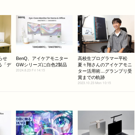
らせ
BenQ、アイケアモニター
高校生プログラマー平松
る「デ
GWシリーズに白色2製品
夏々翔さんのアイケアモニ
2024.8.23 Fri 14:15
ター活用術…グランプリ受
賞までの軌跡
2023.10.23 Mon 10:15