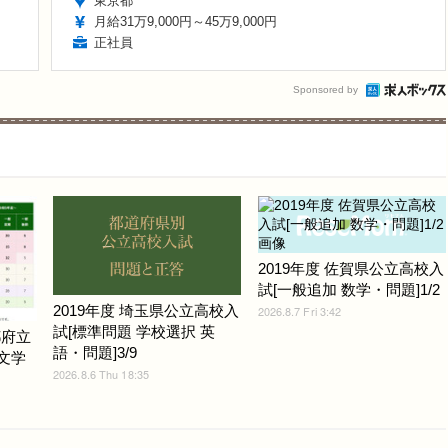
東京都
月給31万9,000円～45万9,000円
正社員
Sponsored by
2019年度 佐賀県公立高校入
試[一般追加 数学・問題]1/2
2019年度 埼玉県公立高校入
2026.8.7 Fri 3:42
試[標準問題 学校選択 英
都府立
語・問題]3/9
.文学
2026.8.6 Thu 18:35