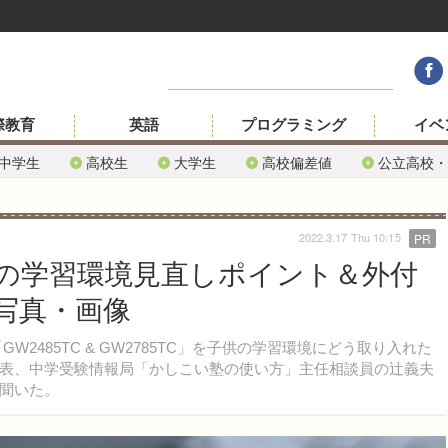
際教育
英語
プログラミング
イベ
中学生
高校生
大学生
高校偏差値
公立高校・
2022.3.17 Thu 10:15
PR
の学習環境見直しポイント＆外付
写真・画像
2485TC & GW2785TC」を子供の学習環境にどう取り入れた
表、中学受験情報局「かしこい塾の使い方」主任相談員の辻義夫
聞いた。