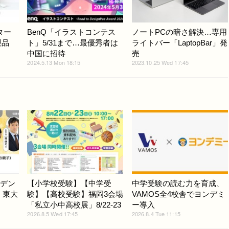
ター
BenQ「イラストコンテス
ノートPCの暗さ解決…専用
製品
ト」5/31まで…最優秀者は
ライトバー「LaptopBar」発
中国に招待
売
2024.5.13 Mon 18:15
2023.10.25 Wed 17:45
ジデン
【小学校受験】【中学受
中学受験の読む力を育成、
6、東大
験】【高校受験】福岡3会場
VAMOS全4校舎でヨンデミ
「私立小中高校展」8/22-23
ー導入
2026.8.5 Wed 17:45
2026.8.4 Tue 11:15