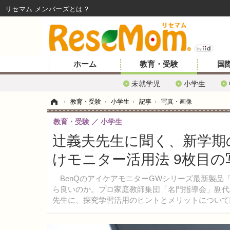
リセマム メンバーズ
ホーム
教育・受験
国
未就学児
小学生
ホーム
›
教育・受験
›
小学生
›
記事
›
写真・画像
教育・受験
小学生
辻義夫先生に聞く、新学期
けモニター活用法 9枚目の
BenQのアイケアモニターGWシリーズ最新製品「GW
ら良いのか。プロ家庭教師集団「名門指導会」副代
先生に、探究学習活用のヒントとメリットについて