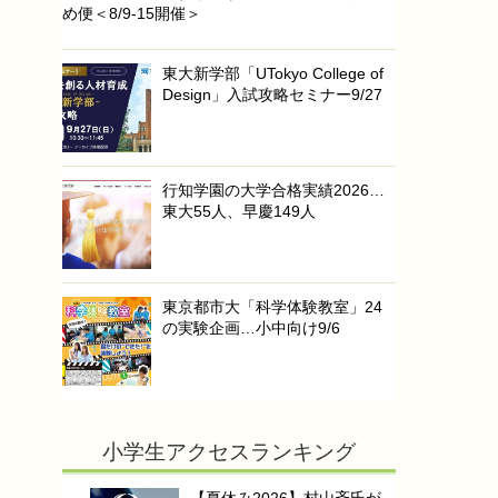
め便＜8/9-15開催＞
東大新学部「UTokyo College of
Design」入試攻略セミナー9/27
行知学園の大学合格実績2026…
東大55人、早慶149人
東京都市大「科学体験教室」24
の実験企画…小中向け9/6
小学生アクセスランキング