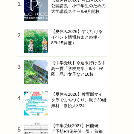
【夏休み2026】村山斉氏が
公開講義、小中学生のための
大学講義スクール9月開校
【夏休み2026】すぐ行ける
イベント情報おまとめ便＜
8/9-15開催＞
【中学受験】今週末行ける中
高一貫「学校見学」8/8…桜
蔭、品川女子など10校
【夏休み2026】教育版マイ
クラでまちづくり、親子30組
無料…嘉悦大8/24
【中学受験2027】日能研
「予想R4偏差値一覧」首都