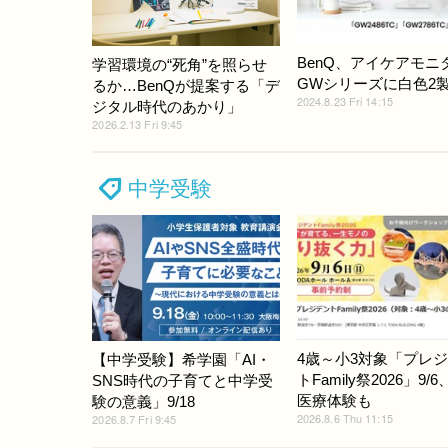
BenQ、アイケアモニ
学習環境の“死角”を照らせ
GWシリーズに白色2
るか…BenQが提案する「デ
2024.8.23 Fri 14:15
ジタル時代のあかり」
2026.2.13 Fri 9:45
中学受験
4歳～小3対象「プレ
【中学受験】希学園「AI・
トFamily祭2026」9/
SNS時代の子育てと中学受
医療体験も
験の意義」9/18
2026.8.6 Thu 11:15
2026.8.7 Fri 9:45