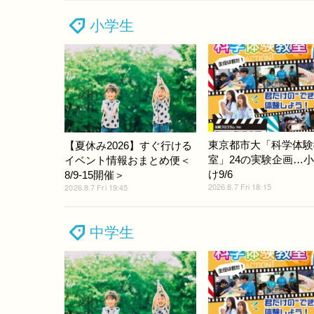
小学生
東京都市大「科学体験
【夏休み2026】すぐ行ける
室」24の実験企画…
イベント情報おまとめ便＜
け9/6
8/9-15開催＞
2026.8.7 Fri 18:15
2026.8.7 Fri 19:45
中学生