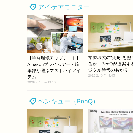
アイケアモニター
学習環境の“死角”を照
【学習環境アップデート】
るか…BenQが提案す
Amazonプライムデー・編
ジタル時代のあかり」
集部が選ぶマストバイアイ
2026.2.13 Fri 9:45
テム
2026.7.7 Tue 19:10
ベンキュー（BenQ）