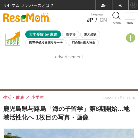
リセマム メンバーズ
Language
JP
/
CN
menu
search
大学受験 by 東進
医学部
東大受験
医専予備校徹底リサーチ
河合塾×東大特集
親子で考える大学選び
高校受験
中学受験
小学校受験
advertisement
共通テスト
夏休み
8月開催学校説明会・相談会
8月開催イベント・WS
全国公立高校 過去問
人気記事
自由研究教材（小学生向け）
自由研究教材（中学生向け）
ランキング
生活・健康
小学生
2022.4.4（月） 11:15
鹿児島県与路島「海の子留学」第8期開始…地
域活性化へ 1枚目の写真・画像