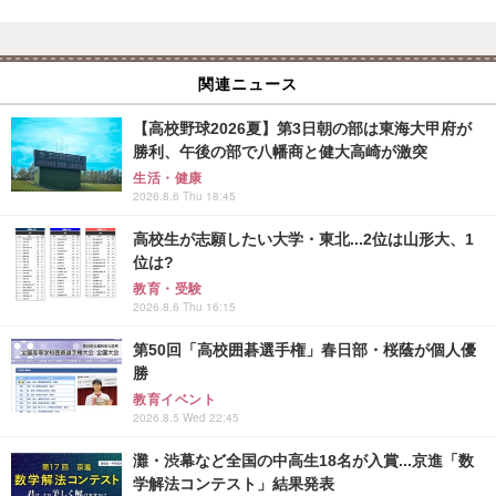
関連ニュース
【高校野球2026夏】第3日朝の部は東海大甲府が
勝利、午後の部で八幡商と健大高崎が激突
生活・健康
2026.8.6 Thu 18:45
高校生が志願したい大学・東北...2位は山形大、1
位は?
教育・受験
2026.8.6 Thu 16:15
第50回「高校囲碁選手権」春日部・桜蔭が個人優
勝
教育イベント
2026.8.5 Wed 22:45
灘・渋幕など全国の中高生18名が入賞...京進「数
学解法コンテスト」結果発表