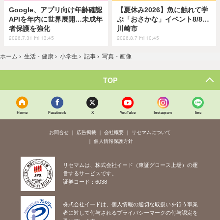
Google、アプリ向け年齢確認
【夏休み2026】魚に触れて学
APIを年内に世界展開…未成年
ぶ「おさかな」イベント8/8…
者保護を強化
川崎市
2026.7.31 Fri 13:45
2026.8.7 Fri 10:45
ホーム
›
生活・健康
›
小学生
›
記事
›
写真・画像
TOP
Home
Facebook
X
YouTube
Instagram
line
お問合せ
広告掲載
会社概要
リセマムについて
個人情報保護方針
リセマムは、株式会社イード（東証グロース上場）の運
営するサービスです。
証券コード：6038
株式会社イードは、個人情報の適切な取扱いを行う事業
者に対して付与されるプライバシーマークの付与認定を