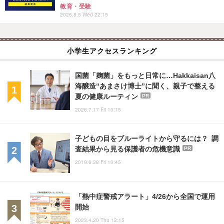
教育・受験
2026.8.5 Wed 22:15
小学生アクセスランキング
国菌「麹菌」をもっと日常に…Hakkaisan八
海醸造“あまさけ博士”に聞く、親子で整える
夏の健康ルーティン
PR
2026.7.17 Fri 10:15
子どもの目をブルーライトから守るには？ 調
査結果から見る保護者の危機意識
PR
2019.6.28 Fri 10:45
「熱中症警戒アラート」4/26から全国で運用
開始
2023.4.20 Thu 12:15