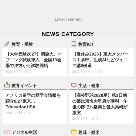
advertisement
NEWS CATEGORY
教育・受験
教育ICT
【大学受験2027】獨協大、イ
【夏休み2026】東大メタバー
ブニング試験導入…全国13会
ス工学部、生成AIなどジュニ
場で夕方から試験開始
ア講座6選
2026.8.7 Fri 14:15
2026.7.30 Thu 11:15
教育イベント
生活・健康
アメリカ留学の奨学金情報を
【高校野球2026夏】第3日朝
紹介8/27東京…
の部は東海大甲府が勝利、午
EducationUSA
後の部で八幡商と健大高崎が
激突
2026.8.7 Fri 11:15
2026.8.7 Fri 12:45
デジタル生活
趣味・娯楽