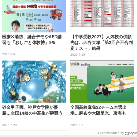
医療✕消防、縫合デモやAED講
【中学受験2027】人気校の併願
習も「おしごと体験博」9/5
先は…四谷大塚「第2回合不合判
定テスト」結果
2026.8.6
2026.7.16
砂金甲子園、神戸女学院が優
全国高校麻雀32チーム本選出
勝…全国14校の中高生が腕競う
場…麻布や大阪星光、東海も
2026.7.29
2026.8.5
Recommended by