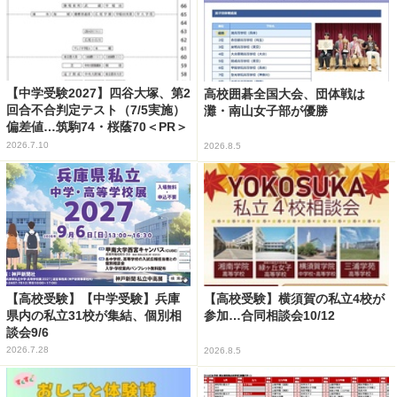
【中学受験2027】四谷大塚、第2
高校囲碁全国大会、団体戦は
回合不合判定テスト（7/5実施）
灘・南山女子部が優勝
偏差値…筑駒74・桜蔭70＜PR＞
2026.7.10
2026.8.5
【高校受験】【中学受験】兵庫
【高校受験】横須賀の私立4校が
県内の私立31校が集結、個別相
参加…合同相談会10/12
談会9/6
2026.7.28
2026.8.5