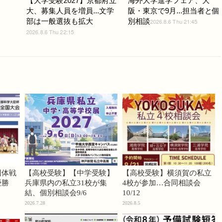
【大学受験2027】京都府立
海外大学進学フェア、大
大、募集人員を増員...文学
阪・東京で9月...担当者と個
部は一般選抜も拡大
別相談
2026.8.6 Thu 21:45
2026.8.6 Thu 22:15
団体戦
【高校受験】【中学受験】
【高校受験】横須賀の私立
優勝
兵庫県内の私立31校が集
4校が参加…合同相談会
結、個別相談会9/6
10/12
2026.7.28
2026.8.5