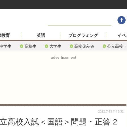
際教育
英語
プログラミング
イベ
中学生
高校生
大学生
高校偏差値
公立高校・
advertisement
2022.7.15 Fri 8:32
公立高校入試＜国語＞問題・正答 2