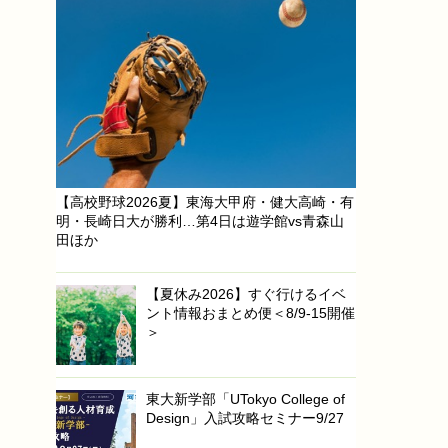
【高校野球2026夏】東海大甲府・健大高崎・有
明・長崎日大が勝利…第4日は遊学館vs青森山
田ほか
【夏休み2026】すぐ行けるイベ
ント情報おまとめ便＜8/9-15開催
＞
東大新学部「UTokyo College of
Design」入試攻略セミナー9/27