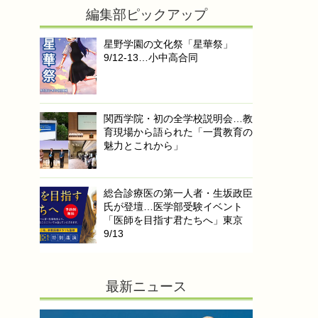
編集部ピックアップ
星野学園の文化祭「星華祭」
9/12-13…小中高合同
関西学院・初の全学校説明会…教
育現場から語られた「一貫教育の
魅力とこれから」
総合診療医の第一人者・生坂政臣
氏が登壇…医学部受験イベント
「医師を目指す君たちへ」東京
9/13
最新ニュース