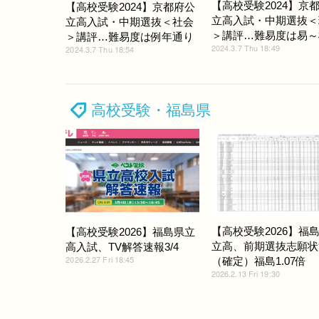
【高校受験2024】京
【高校受験2024】京都府公
立高入試・中期選抜＜
立高入試・中期選抜＜社会
＞講評…難易度は易～
＞講評…難易度は例年通り
2024.3.7 Thu 18:49
2024.3.7 Thu 18:54
高校受験・福島県
【高校受験2026】福
【高校受験2026】福島県立
立高、前期選抜志願状
高入試、TV解答速報3/4
2026.2.27 Fri 18:45
（確定）福島1.07倍
2026.2.13 Fri 19:30