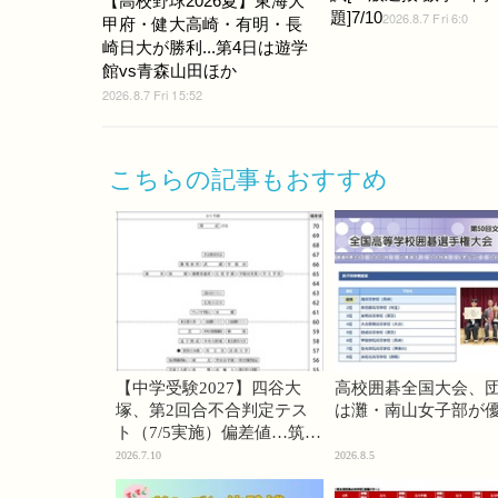
【高校野球2026夏】東海大
題]7/10
2026.8.7 Fri 6:0
甲府・健大高崎・有明・長
崎日大が勝利...第4日は遊学
館vs青森山田ほか
2026.8.7 Fri 15:52
こちらの記事もおすすめ
【中学受験2027】四谷大
高校囲碁全国大会、
塚、第2回合不合判定テス
は灘・南山女子部が
ト（7/5実施）偏差値…筑駒
74・桜蔭70＜PR＞
2026.7.10
2026.8.5