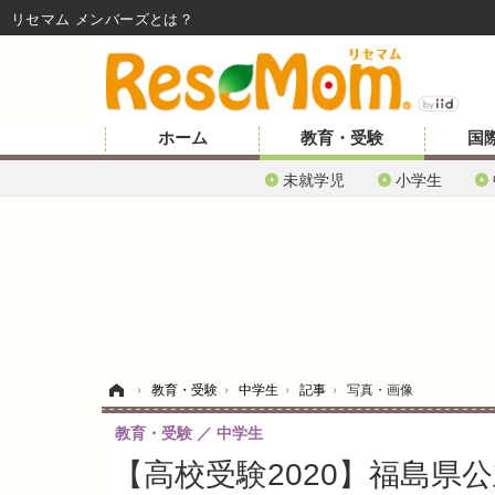
リセマム メンバーズ
ホーム
教育・受験
国
未就学児
小学生
ホーム
›
教育・受験
›
中学生
›
記事
›
写真・画像
教育・受験
中学生
【高校受験2020】福島県