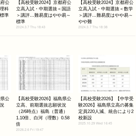
都府公
【高校受験2024】京都府公
【高校受験2024】京都府公
理科
立高入試・中期選抜＜国語
立高入試・中期選抜＜数学
標準
＞講評…難易度はやや易～
＞講評…難易度はやや易～
標準
やや難
2024.3.7 Thu 18:43
2024.3.7 Thu 18:38
島県公
【高校受験2026】福島県公
【高校受験2026】【中学受
況
立高、前期選抜志願状況
験2026】福島県立高の募集
（2/6時点）福島（普通）
定員220人減、統合により2
1.10倍、白河（理数）0.58
校新設
2025.10.29 Wed 16:45
倍
2026.2.6 Fri 19:47