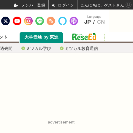
ログイン
こんにちは、ゲストさん
Language
JP
/
CN
ント
大学受験 by 東進
過去問
ミツカル学び
ミツカル教育通信
advertisement