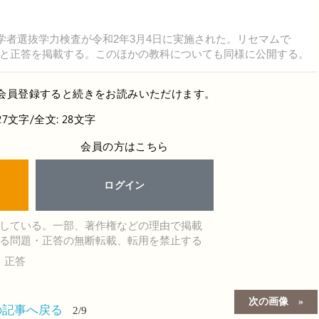
学者選抜学力検査が令和2年3月4日に実施された。リセマムで
と正答を掲載する。このほかの教科についても同様に公開する。
会員登録すると続きをお読みいただけます。
27文字/全文: 28文字
会員の方はこちら
ログイン
している。一部、著作権などの理由で掲載
る問題・正答の無断転載、転用を禁止する
・正答
次の画像
の記事へ戻る
2/9