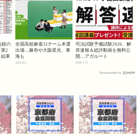
気校の
全国高校麻雀32チーム本選
司法試験予備試験2026、解
第2
出場…麻布や大阪星光、東
答速報＆総評動画を無料公
」結果
海も
開…アガルート
2026.8.5
2026.7.21
Recommended by