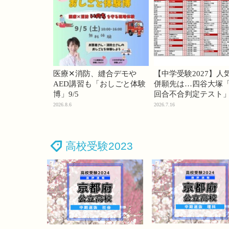
医療✕消防、縫合デモや
【中学受験2027】人
AED講習も「おしごと体験
併願先は…四谷大塚「
博」9/5
回合不合判定テスト
2026.8.6
2026.7.16
高校受験2023