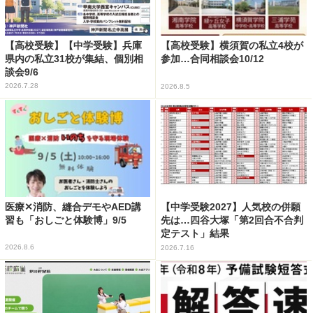
【高校受験】【中学受験】兵庫
【高校受験】横須賀の私立4校が
県内の私立31校が集結、個別相
参加…合同相談会10/12
談会9/6
2026.7.28
2026.8.5
医療✕消防、縫合デモやAED講
【中学受験2027】人気校の併願
習も「おしごと体験博」9/5
先は…四谷大塚「第2回合不合判
定テスト」結果
2026.8.6
2026.7.16