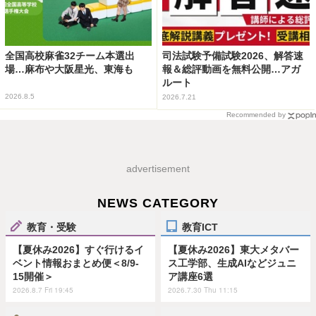
全国高校麻雀32チーム本選出
司法試験予備試験2026、解答速
場…麻布や大阪星光、東海も
報＆総評動画を無料公開…アガ
ルート
2026.8.5
2026.7.21
Recommended by
advertisement
NEWS CATEGORY
教育・受験
教育ICT
【夏休み2026】すぐ行けるイ
【夏休み2026】東大メタバー
ベント情報おまとめ便＜8/9-
ス工学部、生成AIなどジュニ
15開催＞
ア講座6選
2026.8.7 Fri 19:45
2026.7.30 Thu 11:15