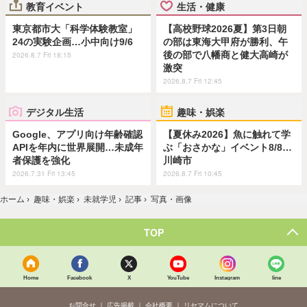
教育イベント
生活・健康
東京都市大「科学体験教室」
【高校野球2026夏】第3日朝
24の実験企画…小中向け9/6
の部は東海大甲府が勝利、午
後の部で八幡商と健大高崎が
2026.8.7 Fri 18:15
激突
2026.8.7 Fri 12:45
デジタル生活
趣味・娯楽
Google、アプリ向け年齢確認
【夏休み2026】魚に触れて学
APIを年内に世界展開…未成年
ぶ「おさかな」イベント8/8…
者保護を強化
川崎市
2026.7.31 Fri 13:45
2026.8.7 Fri 10:45
ホーム
›
趣味・娯楽
›
未就学児
›
記事
›
写真・画像
TOP
Home
Facebook
X
YouTube
Instagram
line
お問合せ
広告掲載
会社概要
リセマムについて