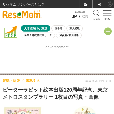
リセマム メンバーズ
Language
JP
/
CN
menu
search
大学受験 by 東進
医学部
東大受験
医専予備校徹底リサーチ
河合塾×東大特集
親子で考える大学選び
高校受験
中学受験
小学校受験
advertisement
共通テスト
夏休み
8月開催学校説明会・相談会
8月開催イベント・WS
全国公立高校 過去問
人気記事
自由研究教材（小学生向け）
自由研究教材（中学生向け）
ランキング
趣味・娯楽
未就学児
2022.8.26（金） 9:45
ピーターラビット絵本出版120周年記念、東京
メトロスタンプラリー 1枚目の写真・画像