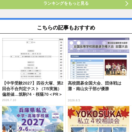
ランキングをもっと見る
こちらの記事もおすすめ
【中学受験2027】四谷大塚、第2
高校囲碁全国大会、団体戦は
回合不合判定テスト（7/5実施）
灘・南山女子部が優勝
偏差値…筑駒74・桜蔭70＜PR＞
2026.7.10
2026.8.5