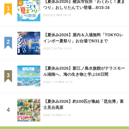
【夏休み2026】横浜市役所「わくわく！夏ま
つり」おしりたんてい登場…8/15-16
2026.8.5 Wed 18:15
【夏休み2026】屋内＆入場無料「TOKYOレ
インボー夏祭り」お台場で8/31まで
2026.7.23 Thu 15:15
【夏休み2026】新江ノ島水族館がテラスモー
ル湘南へ、海の生き物と学ぶ16日間
2026.7.15 Wed 12:15
【夏休み2026】約100匹が集結「昆虫博」富
士見台高原
2026.7.8 Wed 17:15