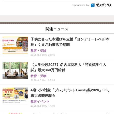
Sponsored by
関連ニュース
子供に合った本選びを支援「ヨンデミーレベル本
棚」くまざわ書店で展開
教育・受験
2026.8.5 Wed 23:45
【大学受験2027】名古屋商科大「特別奨学生入
試」最大360万円給付
教育・受験
2026.8.5 Wed 20:15
4歳~小3対象「プレジデントFamily祭2026」9/6、
東大医療体験も
教育イベント
2026.8.5 Wed 17:15