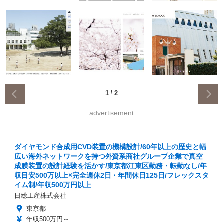
‹
1
/
2
advertisement
ダイヤモンド合成用CVD装置の機構設計/60年以上の歴史と幅
広い海外ネットワークを持つ外資系商社グループ企業で真空
成膜装置の設計経験を活かす/東京都江東区勤務・転勤なし/年
収目安500万以上×完全週休2日・年間休日125日/フレックスタ
イム制/年収500万円以上
日総工産株式会社
東京都
年収500万円～