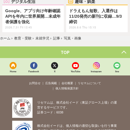
デジタル生活
趣味・娯楽
Google、アプリ向け年齢確認
ドラえもん短歌、入選作は
APIを年内に世界展開…未成年
11/20発売の新刊に収録…9/3
者保護を強化
締切
2026.7.31 Fri 13:45
2026.8.6 Thu 15:15
ホーム
›
教育・受験
›
未就学児
›
記事
›
写真・画像
TOP
Home
Facebook
X
YouTube
Instagram
line
お問合せ
広告掲載
会社概要
リセマムについて
個人情報保護方針
リセマムは、株式会社イード（東証グロース上場）の運
営するサービスです。
証券コード：6038
株式会社イードは、個人情報の適切な取扱いを行う事業