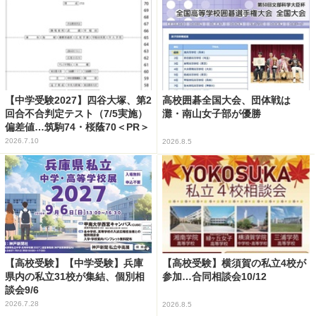
【中学受験2027】四谷大塚、第2
高校囲碁全国大会、団体戦は
回合不合判定テスト（7/5実施）
灘・南山女子部が優勝
偏差値…筑駒74・桜蔭70＜PR＞
2026.7.10
2026.8.5
【高校受験】【中学受験】兵庫
【高校受験】横須賀の私立4校が
県内の私立31校が集結、個別相
参加…合同相談会10/12
談会9/6
2026.7.28
2026.8.5