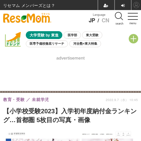
リセマム メンバーズ
Language
JP
/
CN
menu
search
大学受験 by 東進
医学部
東大受験
医専予備校徹底リサーチ
河合塾×東大特集
親子で考える大学選び
高校受験
中学受験
小学校受験
advertisement
共通テスト
夏休み
8月開催学校説明会・相談会
8月開催イベント・WS
全国公立高校 過去問
人気記事
自由研究教材（小学生向け）
自由研究教材（中学生向け）
ランキング
教育・受験
未就学児
2022.9.7（水） 10:45
【小学校受験2023】入学初年度納付金ランキン
グ…首都圏 5枚目の写真・画像