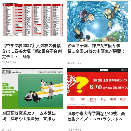
【中学受験2027】人気校の併願
砂金甲子園、神戸女学院が優
先は…四谷大塚「第2回合不合判
勝…全国14校の中高生が腕競う
定テスト」結果
2026.7.16
2026.7.29
全国高校麻雀32チーム本選出
渋幕や東大寺学園など40校、高
場…麻布や大阪星光、東海も
校生クイズTOKYOラウンドへ
2026.8.5
2026.7.29