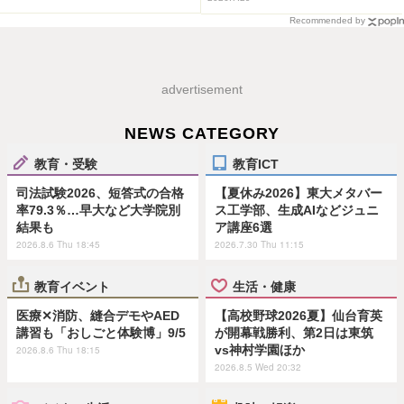
Recommended by
advertisement
NEWS CATEGORY
教育・受験
教育ICT
司法試験2026、短答式の合格
【夏休み2026】東大メタバー
率79.3％…早大など大学院別
ス工学部、生成AIなどジュニ
結果も
ア講座6選
2026.8.6 Thu 18:45
2026.7.30 Thu 11:15
教育イベント
生活・健康
医療✕消防、縫合デモやAED
【高校野球2026夏】仙台育英
講習も「おしごと体験博」9/5
が開幕戦勝利、第2日は東筑
vs神村学園ほか
2026.8.6 Thu 18:15
2026.8.5 Wed 20:32