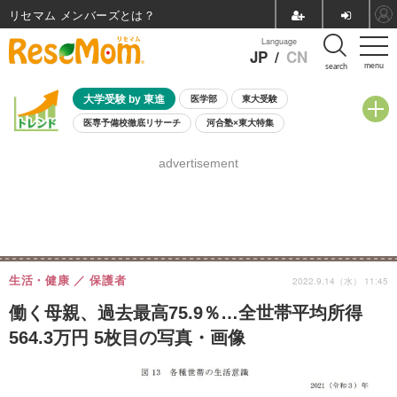
リセマム メンバーズ
Language
JP
/
CN
menu
search
大学受験 by 東進
医学部
東大受験
医専予備校徹底リサーチ
河合塾×東大特集
親子で考える大学選び
高校受験
中学受験
小学校受験
advertisement
共通テスト
夏休み
8月開催学校説明会・相談会
8月開催イベント・WS
全国公立高校 過去問
人気記事
自由研究教材（小学生向け）
自由研究教材（中学生向け）
ランキング
生活・健康
保護者
2022.9.14（水） 11:45
働く母親、過去最高75.9％…全世帯平均所得
564.3万円 5枚目の写真・画像