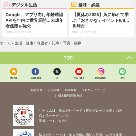
デジタル生活
趣味・娯楽
Google、アプリ向け年齢確認
【夏休み2026】魚に触れて学
APIを年内に世界展開…未成年
ぶ「おさかな」イベント8/8…
者保護を強化
川崎市
2026.7.31 Fri 13:45
2026.8.7 Fri 10:45
ホーム
›
生活・健康
›
保護者
›
記事
›
写真・画像
TOP
Home
Facebook
X
YouTube
Instagram
line
お問合せ
広告掲載
会社概要
リセマムについて
個人情報保護方針
リセマムは、株式会社イード（東証グロース上場）の運
営するサービスです。
証券コード：6038
株式会社イードは、個人情報の適切な取扱いを行う事業