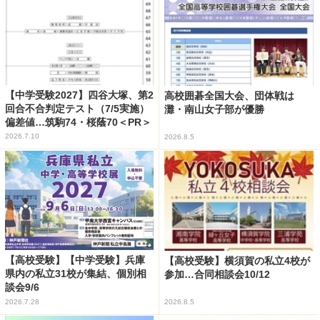
【中学受験2027】四谷大塚、第2
高校囲碁全国大会、団体戦は
回合不合判定テスト（7/5実施）
灘・南山女子部が優勝
偏差値…筑駒74・桜蔭70＜PR＞
2026.7.10
2026.8.5
【高校受験】【中学受験】兵庫
【高校受験】横須賀の私立4校が
県内の私立31校が集結、個別相
参加…合同相談会10/12
談会9/6
2026.7.28
2026.8.5