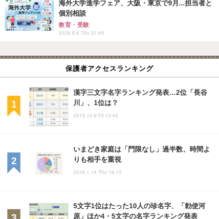
海外大学進学フェア、大阪・東京で9月...担当者と
個別相談
教育・受験
2026.8.6 Thu 21:45
保護者アクセスランキング
漢字三文字名字ランキング発表…2位「長谷
川」、1位は？
2015.10.9 Fri 12:45
いまどき家庭は「門限なし」過半数、時間よ
りも相手を重視
2016.1.14 Thu 16:15
5文字1位はたった10人の珍名字、「勅使河
原」ほか4・5文字の名字ランキング発表