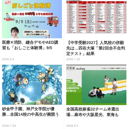
医療✕消防、縫合デモやAED講
【中学受験2027】人気校の併願
習も「おしごと体験博」9/5
先は…四谷大塚「第2回合不合判
定テスト」結果
2026.8.6
2026.7.16
砂金甲子園、神戸女学院が優
全国高校麻雀32チーム本選出
勝…全国14校の中高生が腕競う
場…麻布や大阪星光、東海も
2026.7.29
2026.8.5