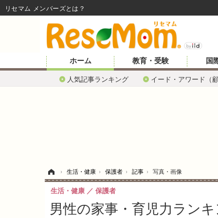
リセマム メンバーズ
ホーム
教育・受験
国
人気記事ランキング
イード・アワード（
ホーム
›
生活・健康
›
保護者
›
記事
›
写真・画像
生活・健康
保護者
男性の家事・育児力ランキ