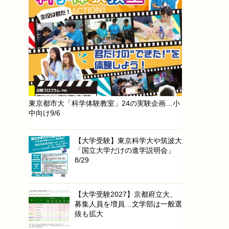
東京都市大「科学体験教室」24の実験企画…小
中向け9/6
【大学受験】東京科学大や筑波大
「国立大学だけの進学説明会」
8/29
【大学受験2027】京都府立大、
募集人員を増員…文学部は一般選
抜も拡大