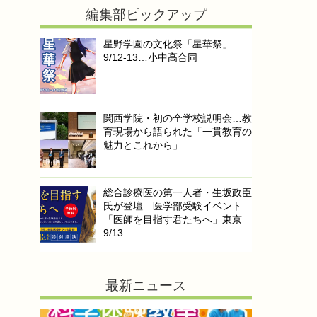
編集部ピックアップ
星野学園の文化祭「星華祭」
9/12-13…小中高合同
関西学院・初の全学校説明会…教
育現場から語られた「一貫教育の
魅力とこれから」
総合診療医の第一人者・生坂政臣
氏が登壇…医学部受験イベント
「医師を目指す君たちへ」東京
9/13
最新ニュース