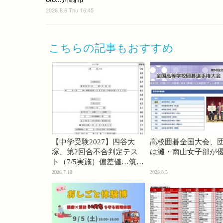
2026.8.6 Thu 16:45
こちらの記事もおすすめ
【中学受験2027】四谷大
高校囲碁全国大会、
塚、第2回合不合判定テス
は灘・南山女子部が
ト（7/5実施）偏差値…筑駒
74・桜蔭70＜PR＞
2026.7.10
2026.8.5