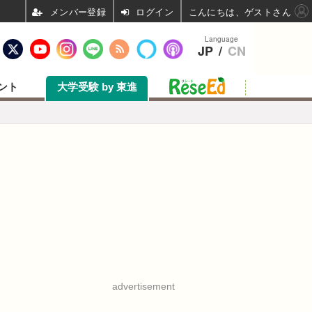
ログイン
こんにちは、ゲストさん
Language
JP
/
CN
ント
大学受験 by 東進
advertisement