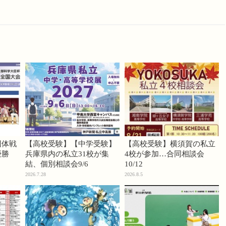
団体戦
【高校受験】【中学受験】
【高校受験】横須賀の私立
優勝
兵庫県内の私立31校が集
4校が参加…合同相談会
結、個別相談会9/6
10/12
2026.7.28
2026.8.5