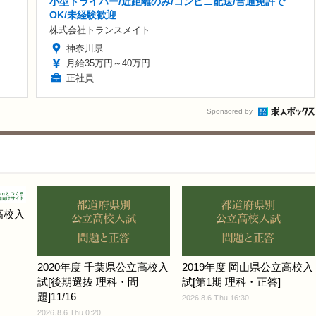
小型ドライバー/近距離のみ/コンビニ配送/普通免許で
OK/未経験歓迎
株式会社トランスメイト
神奈川県
月給35万円～40万円
正社員
Sponsored by
高校入
2020年度 千葉県公立高校入
2019年度 岡山県公立高校入
試[後期選抜 理科・問
試[第1期 理科・正答]
題]11/16
2026.8.6 Thu 16:30
2026.8.6 Thu 0:20