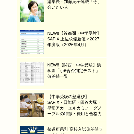
編集長・加藤紀子連載「今、
会いたい人」
NEW!!【首都圏・中学受験】
SAPIX 上位校偏差値＜2027
年度版（2026年4月）
NEW!!【関西・中学受験】浜
学園「小6合否判定テスト」
偏差値一覧
【中学受験の塾選び】
SAPIX・日能研・四谷大塚・
早稲アカ・エルカミノ・グノ
ーブルの特徴・費用と合格力
都道府県別 高校入試偏差値ラ