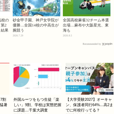
気校の
砂金甲子園、神戸女学院が
全国高校麻雀32チーム本選
第2
優勝…全国14校の中高生が
出場…麻布や大阪星光、東
」結果
腕競う
海も
2026.7.29
2026.8.5
Recommended by
7割
外国ルーツをもつ生徒「楽
【大学受験2027】オーキャ
猛暑
しい」9割、学校は実態把握
ン、保護者同行64%…高2ま
に課題…千葉大調査
でに何校行ってる？