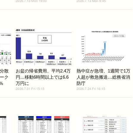
2026.7.13 Mon 19:00
2026.7.13 Mon 9:45
分散
お盆の帰省費用、平均2.4万
熱中症が急増、1週間で1万
ーク
円…移動6時間以上では6.6
人超が救急搬送…総務省消
%
万円に
防庁
2026.7.31 Fri 15:15
2026.7.24 Fri 16:15