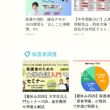
医療✕消防、縫合デモや
【中学受験2027】人
AED講習も「おしごと体験
併願先は…四谷大塚「
博」9/5
回合不合判定テスト
2026.8.6
2026.7.16
保護者調査
【夏休み2026】保護者
【夏休み2026】大学生活入
「昼食準備」が負担、
門セミナー7/26…進学費用
で外遊び制限も
や準備を解説