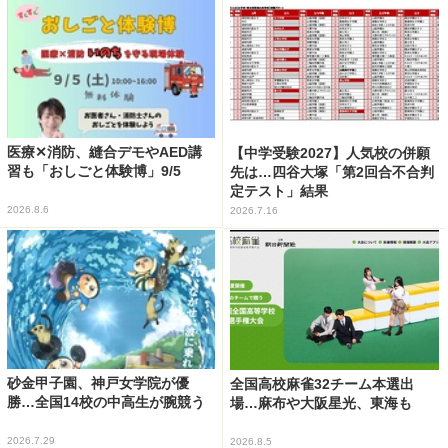
医療✕消防、縫合デモやAED講
【中学受験2027】人気校の併願
習も「おしごと体験博」9/5
先は…四谷大塚「第2回合不合判
定テスト」結果
2026.8.6
2026.7.16
砂金甲子園、神戸女学院が優
全国高校麻雀32チーム本選出
勝…全国14校の中高生が腕競う
場…麻布や大阪星光、東海も
2026.7.29
2026.8.5