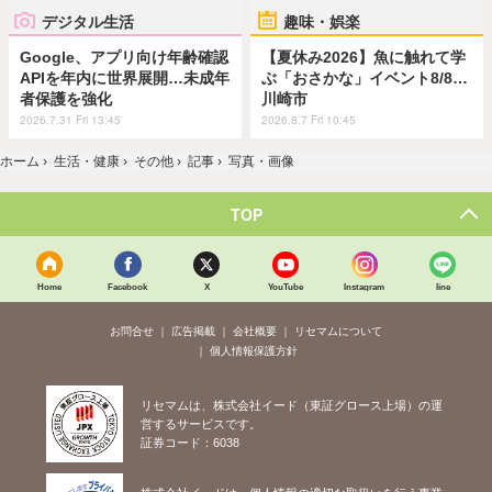
デジタル生活
趣味・娯楽
Google、アプリ向け年齢確認
【夏休み2026】魚に触れて学
APIを年内に世界展開…未成年
ぶ「おさかな」イベント8/8…
者保護を強化
川崎市
2026.7.31 Fri 13:45
2026.8.7 Fri 10:45
ホーム
›
生活・健康
›
その他
›
記事
›
写真・画像
TOP
Home
Facebook
X
YouTube
Instagram
line
お問合せ
広告掲載
会社概要
リセマムについて
個人情報保護方針
リセマムは、株式会社イード（東証グロース上場）の運
営するサービスです。
証券コード：6038