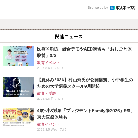
Sponsored by
関連ニュース
医療✕消防、縫合デモやAED講習も「おしごと体
験博」9/5
教育イベント
2026.8.6 Thu 0:15
【夏休み2026】村山斉氏が公開講義、小中学生の
ための大学講義スクール9月開校
教育・受験
2026.8.6 Thu 1:15
4歳~小3対象「プレジデントFamily祭2026」9/6、
東大医療体験も
教育イベント
2026.8.5 Wed 17:15