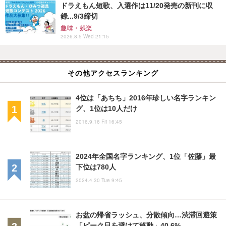
ドラえもん短歌、入選作は11/20発売の新刊に収
録...9/3締切
趣味・娯楽
2026.8.5 Wed 21:15
その他アクセスランキング
4位は「あちち」2016年珍しい名字ランキン
グ、1位は10人だけ
2016.9.16 Fri 16:45
2024年全国名字ランキング、1位「佐藤」最
下位は780人
2024.4.30 Tue 9:45
お盆の帰省ラッシュ、分散傾向…渋滞回避策
「ピーク日を避けて移動」40.6%