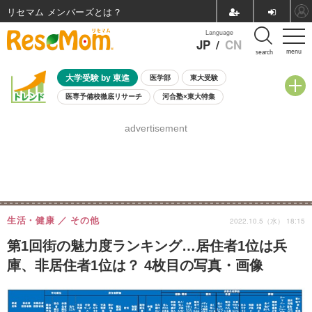
リセマム メンバーズ
Language
JP
/
CN
menu
search
大学受験 by 東進
医学部
東大受験
医専予備校徹底リサーチ
河合塾×東大特集
親子で考える大学選び
高校受験
中学受験
小学校受験
advertisement
共通テスト
夏休み
8月開催学校説明会・相談会
8月開催イベント・WS
全国公立高校 過去問
人気記事
自由研究教材（小学生向け）
自由研究教材（中学生向け）
ランキング
生活・健康
その他
2022.10.5（水） 18:15
第1回街の魅力度ランキング…居住者1位は兵
庫、非居住者1位は？ 4枚目の写真・画像