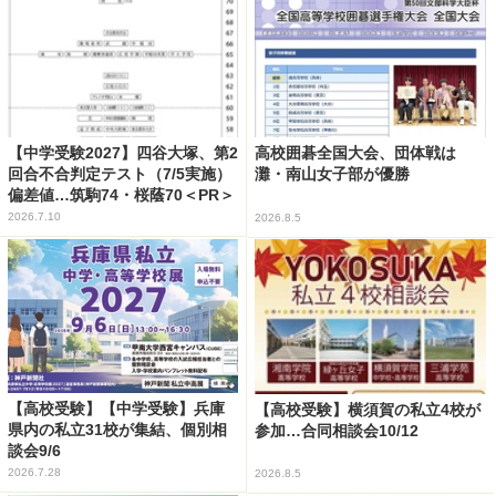
【中学受験2027】四谷大塚、第2
高校囲碁全国大会、団体戦は
回合不合判定テスト（7/5実施）
灘・南山女子部が優勝
偏差値…筑駒74・桜蔭70＜PR＞
2026.7.10
2026.8.5
【高校受験】【中学受験】兵庫
【高校受験】横須賀の私立4校が
県内の私立31校が集結、個別相
参加…合同相談会10/12
談会9/6
2026.7.28
2026.8.5