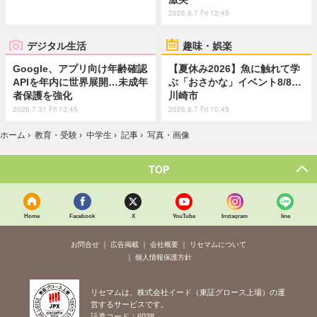
2026.8.7 Fri 12:45
デジタル生活
趣味・娯楽
Google、アプリ向け年齢確認
【夏休み2026】魚に触れて学
APIを年内に世界展開…未成年
ぶ「おさかな」イベント8/8…
者保護を強化
川崎市
2026.7.31 Fri 13:45
2026.8.7 Fri 10:45
ホーム
›
教育・受験
›
中学生
›
記事
›
写真・画像
TOP
Home
Facebook
X
YouTube
Instagram
line
お問合せ
広告掲載
会社概要
リセマムについて
個人情報保護方針
リセマムは、株式会社イード（東証グロース上場）の運
営するサービスです。
証券コード：6038