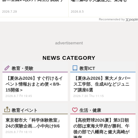
2026.7.29
2026.8.5
Recommended by
advertisement
NEWS CATEGORY
教育・受験
教育ICT
【夏休み2026】すぐ行けるイ
【夏休み2026】東大メタバー
ベント情報おまとめ便＜8/9-
ス工学部、生成AIなどジュニ
15開催＞
ア講座6選
2026.8.7 Fri 19:45
2026.7.30 Thu 11:15
教育イベント
生活・健康
東京都市大「科学体験教室」
【高校野球2026夏】第3日朝
24の実験企画…小中向け9/6
の部は東海大甲府が勝利、午
後の部で八幡商と健大高崎が
2026.8.7 Fri 18:15
激突