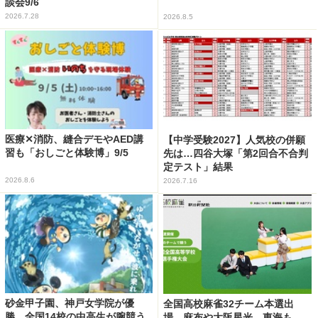
談会9/6
2026.7.28
2026.8.5
医療✕消防、縫合デモやAED講
【中学受験2027】人気校の併願
習も「おしごと体験博」9/5
先は…四谷大塚「第2回合不合判
定テスト」結果
2026.8.6
2026.7.16
砂金甲子園、神戸女学院が優
全国高校麻雀32チーム本選出
勝…全国14校の中高生が腕競う
場…麻布や大阪星光、東海も