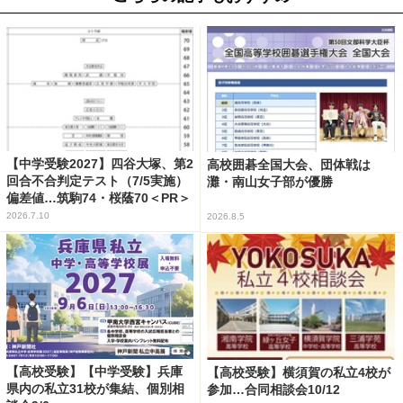
【中学受験2027】四谷大塚、第2
高校囲碁全国大会、団体戦は
回合不合判定テスト（7/5実施）
灘・南山女子部が優勝
偏差値…筑駒74・桜蔭70＜PR＞
2026.7.10
2026.8.5
【高校受験】【中学受験】兵庫
【高校受験】横須賀の私立4校が
県内の私立31校が集結、個別相
参加…合同相談会10/12