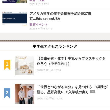
2026.8.7 Fri 1:15
アメリカ留学の奨学金情報を紹介8/27東
京...EducationUSA
教育イベント
2026.8.6 Thu 17:15
中学生アクセスランキング
【自由研究・化学】牛乳からプラスチックを
作ろう（中学生向け）
2018.7.10 Tue 15:00
「世界とつながる自分」を見つける…1期生が
語る、星野高校GFC入学後の実り
PR
2026.7.22 Wed 11:45