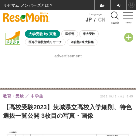
リセマム メンバーズ
Language
JP
/
CN
menu
search
大学受験 by 東進
医学部
東大受験
医専予備校徹底リサーチ
河合塾×東大特集
親子で考える大学選び
高校受験
中学受験
小学校受験
advertisement
共通テスト
夏休み
8月開催学校説明会・相談会
8月開催イベント・WS
全国公立高校 過去問
人気記事
自由研究教材（小学生向け）
自由研究教材（中学生向け）
ランキング
教育・受験
中学生
2022.10.12（水） 9:45
【高校受験2023】茨城県立高校入学細則、特色
選抜一覧公開 3枚目の写真・画像