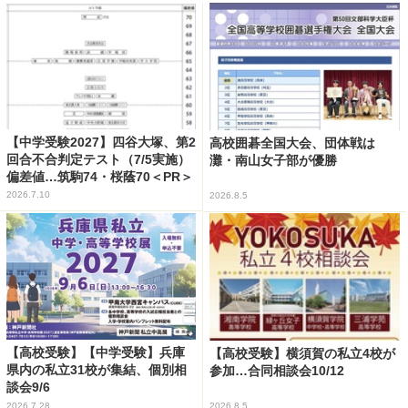
【中学受験2027】四谷大塚、第2
高校囲碁全国大会、団体戦は
回合不合判定テスト（7/5実施）
灘・南山女子部が優勝
偏差値…筑駒74・桜蔭70＜PR＞
2026.7.10
2026.8.5
【高校受験】【中学受験】兵庫
【高校受験】横須賀の私立4校が
県内の私立31校が集結、個別相
参加…合同相談会10/12
談会9/6
2026.7.28
2026.8.5