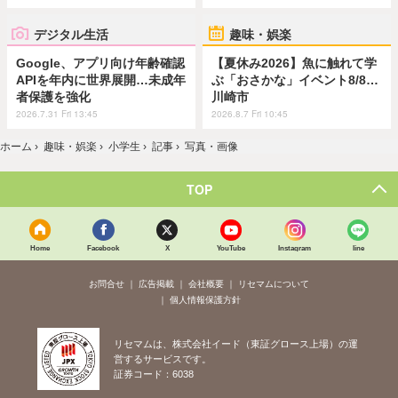
デジタル生活
趣味・娯楽
Google、アプリ向け年齢確認
【夏休み2026】魚に触れて学
APIを年内に世界展開…未成年
ぶ「おさかな」イベント8/8…
者保護を強化
川崎市
2026.7.31 Fri 13:45
2026.8.7 Fri 10:45
ホーム
›
趣味・娯楽
›
小学生
›
記事
›
写真・画像
TOP
Home
Facebook
X
YouTube
Instagram
line
お問合せ
広告掲載
会社概要
リセマムについて
個人情報保護方針
リセマムは、株式会社イード（東証グロース上場）の運
営するサービスです。
証券コード：6038