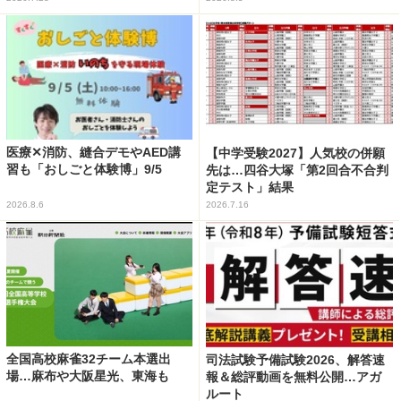
医療✕消防、縫合デモやAED講
【中学受験2027】人気校の併願
習も「おしごと体験博」9/5
先は…四谷大塚「第2回合不合判
定テスト」結果
2026.8.6
2026.7.16
全国高校麻雀32チーム本選出
司法試験予備試験2026、解答速
場…麻布や大阪星光、東海も
報＆総評動画を無料公開…アガ
ルート