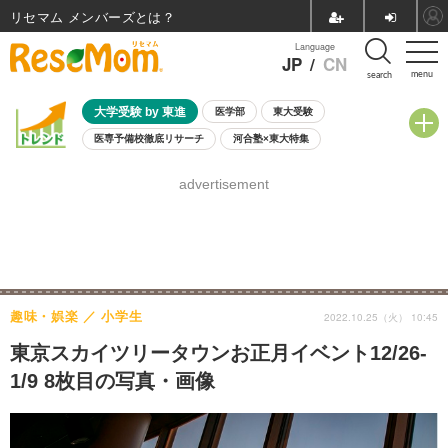
リセマム メンバーズ
Language
JP
/
CN
menu
search
大学受験 by 東進
医学部
東大受験
医専予備校徹底リサーチ
河合塾×東大特集
親子で考える大学選び
高校受験
中学受験
小学校受験
advertisement
共通テスト
夏休み
8月開催学校説明会・相談会
8月開催イベント・WS
全国公立高校 過去問
人気記事
自由研究教材（小学生向け）
自由研究教材（中学生向け）
ランキング
趣味・娯楽
小学生
2022.10.25（火） 10:45
東京スカイツリータウンお正月イベント12/26-
1/9 8枚目の写真・画像