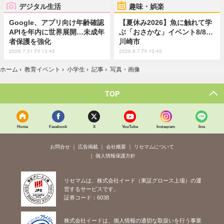
デジタル生活
趣味・娯楽
Google、アプリ向け年齢確認
【夏休み2026】魚に触れて学
APIを年内に世界展開…未成年
ぶ「おさかな」イベント8/8…
者保護を強化
川崎市
2026.7.31 Fri 13:45
2026.8.7 Fri 10:45
ホーム
›
教育イベント
›
小学生
›
記事
›
写真・画像
TOP
Home
Facebook
X
YouTube
Instagram
line
お問合せ
広告掲載
会社概要
リセマムについて
個人情報保護方針
リセマムは、株式会社イード（東証グロース上場）の運
営するサービスです。
証券コード：6038
株式会社イードは、個人情報の適切な取扱いを行う事業