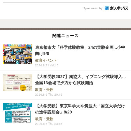
Sponsored by
関連ニュース
東京都市大「科学体験教室」24の実験企画...小中
向け9/6
教育イベント
2026.8.7 Fri 0:15
【大学受験2027】獨協大、イブニング試験導入...
全国13会場で夕方から試験開始
教育・受験
2026.8.6 Thu 20:15
【大学受験】東京科学大や筑波大「国立大学だけ
の進学説明会」8/29
教育・受験
2026.8.6 Thu 23:15