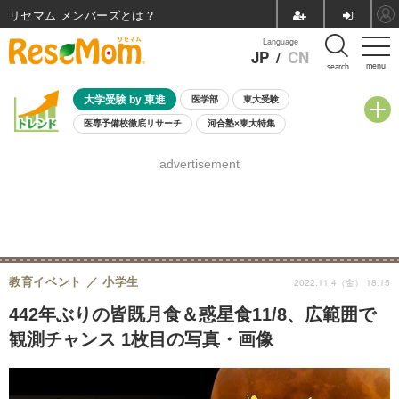
リセマム メンバーズ
Language
JP
/
CN
menu
search
大学受験 by 東進
医学部
東大受験
医専予備校徹底リサーチ
河合塾×東大特集
親子で考える大学選び
高校受験
中学受験
小学校受験
advertisement
共通テスト
夏休み
8月開催学校説明会・相談会
8月開催イベント・WS
全国公立高校 過去問
人気記事
自由研究教材（小学生向け）
自由研究教材（中学生向け）
ランキング
教育イベント
小学生
2022.11.4（金） 18:15
442年ぶりの皆既月食＆惑星食11/8、広範囲で
観測チャンス 1枚目の写真・画像