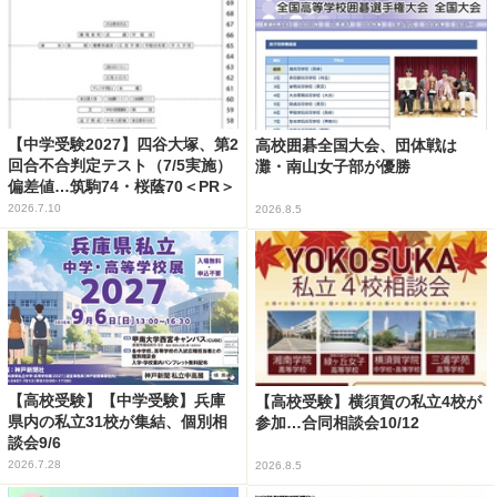
【中学受験2027】四谷大塚、第2
高校囲碁全国大会、団体戦は
回合不合判定テスト（7/5実施）
灘・南山女子部が優勝
偏差値…筑駒74・桜蔭70＜PR＞
2026.7.10
2026.8.5
【高校受験】【中学受験】兵庫
【高校受験】横須賀の私立4校が
県内の私立31校が集結、個別相
参加…合同相談会10/12
談会9/6
2026.7.28
2026.8.5