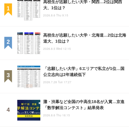
高校生が志願したい大学・関西…2位は関西
大、1位は？
2026.8.6 Thu 9:15
高校生が志願したい大学・北海道…2位は北海
道大、1位は？
2026.8.5 Wed 12:15
「志願したい大学」6エリアで私立が1位…国
公立志向は2年連続低下
2026.7.28 Tue 17:27
灘・渋幕など全国の中高生18名が入賞…京進
「数学解法コンテスト」結果発表
2026.8.6 Thu 16:15