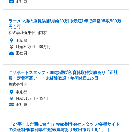
正社員
ラーメン店の店長候補/月給30万円/最短1年で昇格/年収560万
円も可
株式会社丸千代山岡家
千葉県
月給30万円～36万円
正社員
ITサポートスタッフ・SE志望歓迎/育休取得実績あり「正社
員・定着率高い」・未経験歓迎・年間休日125日
株式会社大斗
東京都
月給31万円～45万円
正社員
「27卒・まだ間に合う!」Web制作会社スタッフ/各種サイト
の受託制作/福利厚生充実/賞与あり/吹田市片山町1丁目