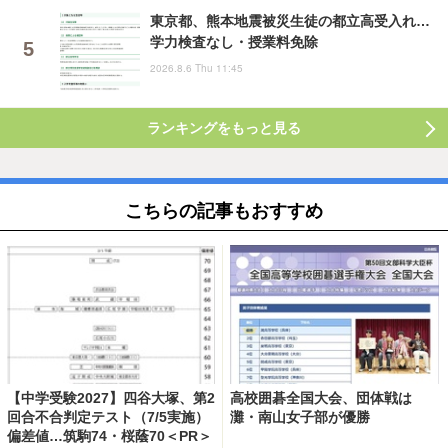
東京都、熊本地震被災生徒の都立高受入れ…
学力検査なし・授業料免除
2026.8.6 Thu 11:45
ランキングをもっと見る
こちらの記事もおすすめ
【中学受験2027】四谷大塚、第2
高校囲碁全国大会、団体戦は
回合不合判定テスト（7/5実施）
灘・南山女子部が優勝
偏差値…筑駒74・桜蔭70＜PR＞