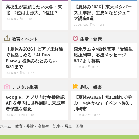
高校生が志願したい大学・東
【夏休み2026】東大メタバー
北…2位は山形大、1位は？
ス工学部、生成AIなどジュニ
ア講座6選
2026.8.7 Fri 10:15
2026.7.30 Thu 11:15
教育イベント
生活・健康
【夏休み2026】ピアノ未経験
森永ラムネ×西鉄電車「受験生
でも楽しめる「AI Duo
応援列車」応援メッセージ
Piano」横浜みなとみらい
8/12より募集
8/31まで
2026.8.7 Fri 9:15
2026.8.6 Thu 19:45
デジタル生活
趣味・娯楽
Google、アプリ向け年齢確認
【夏休み2026】魚に触れて学
APIを年内に世界展開…未成年
ぶ「おさかな」イベント8/8…
者保護を強化
川崎市
2026.7.31 Fri 13:45
2026.8.7 Fri 10:45
ホーム
›
教育・受験
›
高校生
›
記事
›
写真・画像