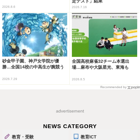
定テスト」結果
2026.8.6
2026.7.16
砂金甲子園、神戸女学院が優
全国高校麻雀32チーム本選出
勝…全国14校の中高生が腕競う
場…麻布や大阪星光、東海も
2026.7.29
2026.8.5
Recommended by
advertisement
NEWS CATEGORY
教育・受験
教育ICT