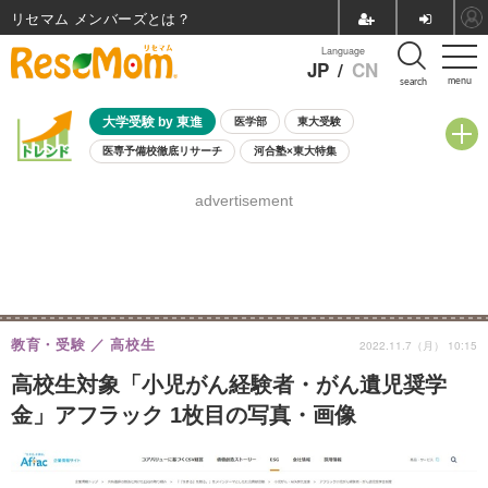
リセマム メンバーズ
Language
JP
/
CN
menu
search
大学受験 by 東進
医学部
東大受験
医専予備校徹底リサーチ
河合塾×東大特集
親子で考える大学選び
高校受験
中学受験
小学校受験
advertisement
共通テスト
夏休み
8月開催学校説明会・相談会
8月開催イベント・WS
全国公立高校 過去問
人気記事
自由研究教材（小学生向け）
自由研究教材（中学生向け）
ランキング
教育・受験
高校生
2022.11.7（月） 10:15
高校生対象「小児がん経験者・がん遺児奨学
金」アフラック 1枚目の写真・画像