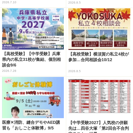
2026.7.10
2026.8.5
【高校受験】【中学受験】兵庫
【高校受験】横須賀の私立4校が
県内の私立31校が集結、個別相
参加…合同相談会10/12
談会9/6
2026.7.28
2026.8.5
医療✕消防、縫合デモやAED講
【中学受験2027】人気校の併願
習も「おしごと体験博」9/5
先は…四谷大塚「第2回合不合判