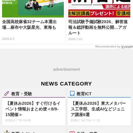
全国高校麻雀32チーム本選出
司法試験予備試験2026、解答速
場…麻布や大阪星光、東海も
報＆総評動画を無料公開…アガ
ルート
2026.8.5
2026.7.21
Recommended by
advertisement
NEWS CATEGORY
教育・受験
教育ICT
【夏休み2026】すぐ行けるイ
【夏休み2026】東大メタバー
ベント情報おまとめ便＜8/9-
ス工学部、生成AIなどジュニ
15開催＞
ア講座6選
2026.8.7 Fri 19:45
2026.7.30 Thu 11:15