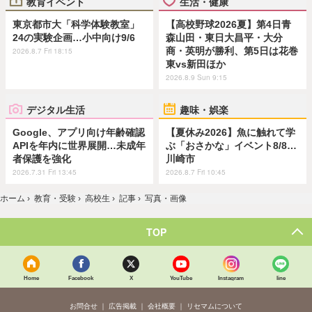
教育イベント
生活・健康
東京都市大「科学体験教室」
【高校野球2026夏】第4日青
24の実験企画…小中向け9/6
森山田・東日大昌平・大分
商・英明が勝利、第5日は花巻
2026.8.7 Fri 18:15
東vs新田ほか
2026.8.9 Sun 9:15
デジタル生活
趣味・娯楽
Google、アプリ向け年齢確認
【夏休み2026】魚に触れて学
APIを年内に世界展開…未成年
ぶ「おさかな」イベント8/8…
者保護を強化
川崎市
2026.7.31 Fri 13:45
2026.8.7 Fri 10:45
ホーム
›
教育・受験
›
高校生
›
記事
›
写真・画像
TOP
Home
Facebook
X
YouTube
Instagram
line
お問合せ
広告掲載
会社概要
リセマムについて