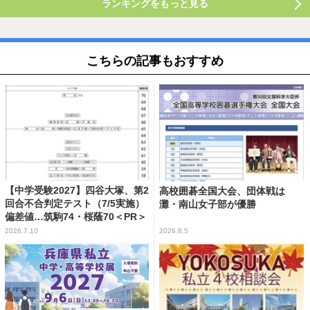
ランキングをもっと見る
こちらの記事もおすすめ
【中学受験2027】四谷大塚、第2
高校囲碁全国大会、団体戦は
回合不合判定テスト（7/5実施）
灘・南山女子部が優勝
偏差値…筑駒74・桜蔭70＜PR＞
2026.7.10
2026.8.5