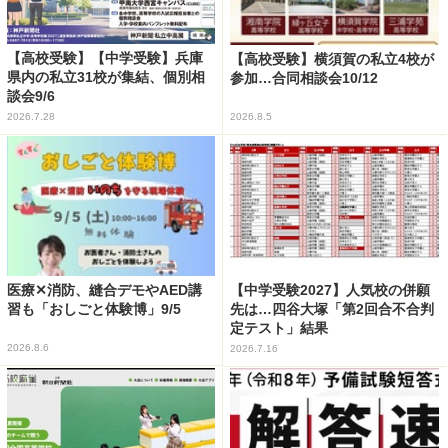
【高校受験】【中学受験】兵庫
【高校受験】横須賀の私立4校が
県内の私立31校が集結、個別相
参加…合同相談会10/12
談会9/6
2026.7.28
2026.8.5
医療✕消防、縫合デモやAED講
【中学受験2027】人気校の併願
習も「おしごと体験博」9/5
先は…四谷大塚「第2回合不合判
定テスト」結果
2026.8.6
2026.7.16