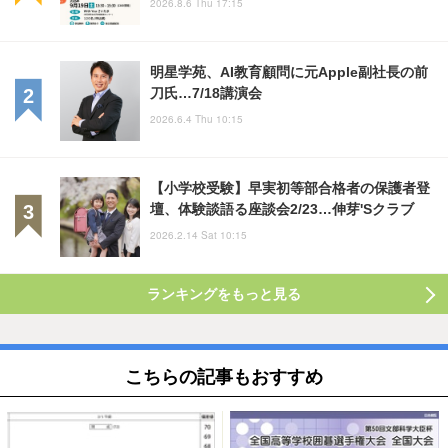
2026.8.6 Thu 17:15
明星学苑、AI教育顧問に元Apple副社長の前
刀氏…7/18講演会
2026.6.4 Thu 10:15
【小学校受験】早実初等部合格者の保護者登
壇、体験談語る座談会2/23…伸芽'Sクラブ
2026.2.14 Sat 10:15
ランキングをもっと見る
こちらの記事もおすすめ