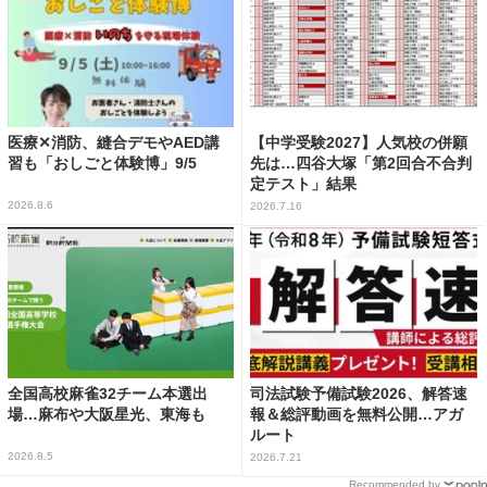
医療✕消防、縫合デモやAED講
【中学受験2027】人気校の併願
習も「おしごと体験博」9/5
先は…四谷大塚「第2回合不合判
定テスト」結果
2026.8.6
2026.7.16
全国高校麻雀32チーム本選出
司法試験予備試験2026、解答速
場…麻布や大阪星光、東海も
報＆総評動画を無料公開…アガ
ルート
2026.8.5
2026.7.21
Recommended by