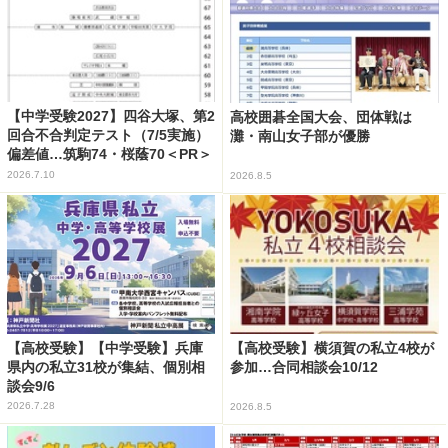
【中学受験2027】四谷大塚、第2
高校囲碁全国大会、団体戦は
回合不合判定テスト（7/5実施）
灘・南山女子部が優勝
偏差値…筑駒74・桜蔭70＜PR＞
2026.7.10
2026.8.5
【高校受験】【中学受験】兵庫
【高校受験】横須賀の私立4校が
県内の私立31校が集結、個別相
参加…合同相談会10/12
談会9/6
2026.7.28
2026.8.5