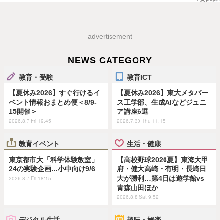
advertisement
NEWS CATEGORY
教育・受験
教育ICT
【夏休み2026】すぐ行けるイ
【夏休み2026】東大メタバー
ベント情報おまとめ便＜8/9-
ス工学部、生成AIなどジュニ
15開催＞
ア講座6選
2026.8.7 Fri 19:45
2026.7.30 Thu 11:15
教育イベント
生活・健康
東京都市大「科学体験教室」
【高校野球2026夏】東海大甲
24の実験企画…小中向け9/6
府・健大高崎・有明・長崎日
大が勝利…第4日は遊学館vs
2026.8.7 Fri 18:15
青森山田ほか
2026.8.8 Sat 9:52
デジタル生活
趣味・娯楽