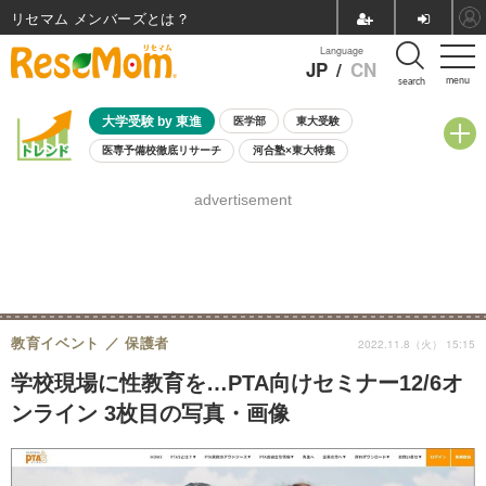
リセマム メンバーズ
Language
JP
/
CN
menu
search
大学受験 by 東進
医学部
東大受験
医専予備校徹底リサーチ
河合塾×東大特集
親子で考える大学選び
高校受験
中学受験
小学校受験
advertisement
共通テスト
夏休み
8月開催学校説明会・相談会
8月開催イベント・WS
全国公立高校 過去問
人気記事
自由研究教材（小学生向け）
自由研究教材（中学生向け）
ランキング
教育イベント
保護者
2022.11.8（火） 15:15
学校現場に性教育を…PTA向けセミナー12/6オ
ンライン 3枚目の写真・画像