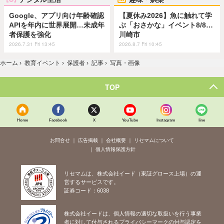
Google、アプリ向け年齢確認
【夏休み2026】魚に触れて学
APIを年内に世界展開…未成年
ぶ「おさかな」イベント8/8…
者保護を強化
川崎市
2026.7.31 Fri 13:45
2026.8.7 Fri 10:45
ホーム
›
教育イベント
›
保護者
›
記事
›
写真・画像
TOP
Home
Facebook
X
YouTube
Instagram
line
お問合せ
広告掲載
会社概要
リセマムについて
個人情報保護方針
リセマムは、株式会社イード（東証グロース上場）の運
営するサービスです。
証券コード：6038
株式会社イードは、個人情報の適切な取扱いを行う事業
者に対して付与されるプライバシーマークの付与認定を