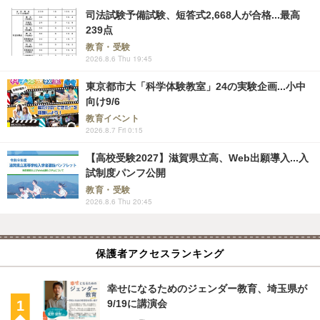
司法試験予備試験、短答式2,668人が合格...最高
239点
教育・受験
2026.8.6 Thu 19:45
東京都市大「科学体験教室」24の実験企画...小中
向け9/6
教育イベント
2026.8.7 Fri 0:15
【高校受験2027】滋賀県立高、Web出願導入...入
試制度パンフ公開
教育・受験
2026.8.6 Thu 20:45
保護者アクセスランキング
幸せになるためのジェンダー教育、埼玉県が
9/19に講演会