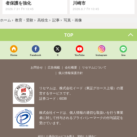
者保護を強化
川崎市
2026.7.31 Fri 13:45
2026.8.7 Fri 10:45
ホーム
›
教育・受験
›
高校生
›
記事
›
写真・画像
TOP
Home
Facebook
X
YouTube
Instagram
line
お問合せ
広告掲載
会社概要
リセマムについて
個人情報保護方針
リセマムは、株式会社イード（東証グロース上場）の運
営するサービスです。
証券コード：6038
株式会社イードは、個人情報の適切な取扱いを行う事業
者に対して付与されるプライバシーマークの付与認定を
受けています。
紹介した商品/サービスを購入、契約した場合に、