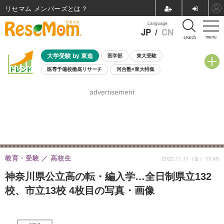
リセマム メンバーズ
Language
JP
/
CN
menu
search
大学受験 by 東進
医学部
東大受験
医専予備校徹底リサーチ
河合塾×東大特集
親子で考える大学選び
高校受験
中学受験
小学校受験
advertisement
共通テスト
夏休み
8月開催学校説明会・相談会
8月開催イベント・WS
全国公立高校 過去問
人気記事
自由研究教材（小学生向け）
自由研究教材（中学生向け）
ランキング
教育・受験
高校生
2022.11.11（金） 13:45
神奈川県公立高の転・編入学…全日制県立132
校、市立13校 4枚目の写真・画像