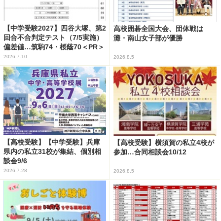
【中学受験2027】四谷大塚、第2
高校囲碁全国大会、団体戦は
回合不合判定テスト（7/5実施）
灘・南山女子部が優勝
偏差値…筑駒74・桜蔭70＜PR＞
2026.7.10
2026.8.5
【高校受験】【中学受験】兵庫
【高校受験】横須賀の私立4校が
県内の私立31校が集結、個別相
参加…合同相談会10/12
談会9/6
2026.7.28
2026.8.5