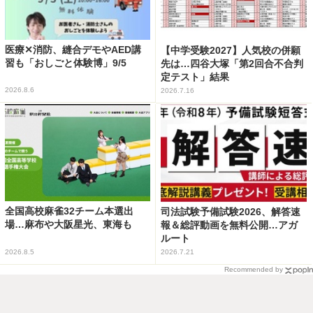
医療✕消防、縫合デモやAED講
【中学受験2027】人気校の併願
習も「おしごと体験博」9/5
先は…四谷大塚「第2回合不合判
定テスト」結果
2026.8.6
2026.7.16
全国高校麻雀32チーム本選出
司法試験予備試験2026、解答速
場…麻布や大阪星光、東海も
報＆総評動画を無料公開…アガ
ルート
2026.8.5
2026.7.21
Recommended by