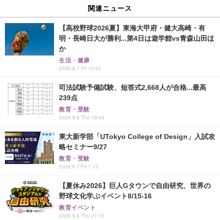
関連ニュース
【高校野球2026夏】東海大甲府・健大高崎・有
明・長崎日大が勝利...第4日は遊学館vs青森山田ほ
か
生活・健康
2026.8.7 Fri 15:52
司法試験予備試験、短答式2,668人が合格...最高
239点
教育・受験
2026.8.6 Thu 19:45
東大新学部「UTokyo College of Design」入試攻
略セミナー9/27
教育・受験
2026.8.7 Fri 1:15
【夏休み2026】巨人Gタウンで自由研究、世界の
野球文化学ぶイベント8/15-16
教育イベント
2026.8.6 Thu 21:15