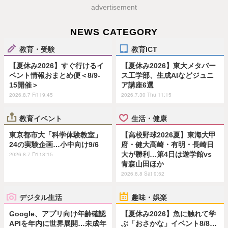
advertisement
NEWS CATEGORY
教育・受験
教育ICT
【夏休み2026】すぐ行けるイ
【夏休み2026】東大メタバー
ベント情報おまとめ便＜8/9-
ス工学部、生成AIなどジュニ
15開催＞
ア講座6選
2026.8.7 Fri 19:45
2026.7.30 Thu 11:15
教育イベント
生活・健康
東京都市大「科学体験教室」
【高校野球2026夏】東海大甲
24の実験企画…小中向け9/6
府・健大高崎・有明・長崎日
大が勝利…第4日は遊学館vs
2026.8.7 Fri 18:15
青森山田ほか
2026.8.8 Sat 9:52
デジタル生活
趣味・娯楽
Google、アプリ向け年齢確認
【夏休み2026】魚に触れて学
APIを年内に世界展開…未成年
ぶ「おさかな」イベント8/8…