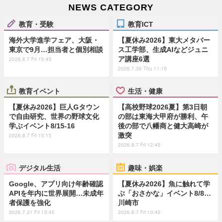
NEWS CATEGORY
教育・受験
教育ICT
海外大学進学フェア、大阪・
【夏休み2026】東大メタバー
東京で9月…担当者と個別相談
ス工学部、生成AIなどジュニ
ア講座6選
2026.8.7 Fri 15:45
2026.7.30 Thu 11:15
教育イベント
生活・健康
【夏休み2026】巨人Gタウン
【高校野球2026夏】第3日朝
で自由研究、世界の野球文化
の部は東海大甲府が勝利、午
学ぶイベント8/15-16
後の部で八幡商と健大高崎が
激突
2026.8.7 Fri 15:15
2026.8.7 Fri 12:45
デジタル生活
趣味・娯楽
Google、アプリ向け年齢確認
【夏休み2026】魚に触れて学
APIを年内に世界展開…未成年
ぶ「おさかな」イベント8/8…
者保護を強化
川崎市
2026.7.31 Fri 13:45
2026.8.7 Fri 10:45