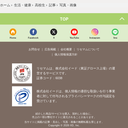
ホーム
›
生活・健康
›
高校生
›
記事
›
写真・画像
TOP
Home
Facebook
X
YouTube
Instagram
line
お問合せ
広告掲載
会社概要
リセマムについて
個人情報保護方針
リセマムは、株式会社イード（東証グロース上場）の運
営するサービスです。
証券コード：6038
株式会社イードは、個人情報の適切な取扱いを行う事業
者に対して付与されるプライバシーマークの付与認定を
受けています。
紹介した商品/サービスを購入、契約した場合に、
売上の一部が弊社サイトに還元されることがあります。
当サイトに掲載の記事・見出し・写真・画像の無断転載を禁じます。
Copyright © 2026 IID, Inc.