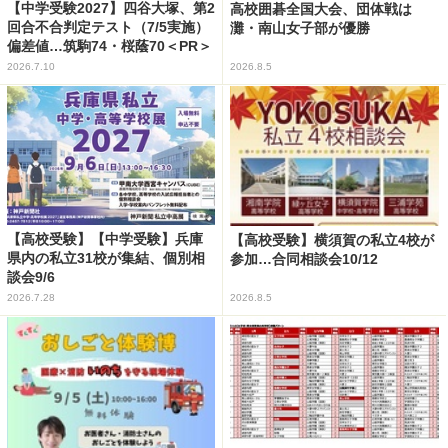
【中学受験2027】四谷大塚、第2
高校囲碁全国大会、団体戦は
回合不合判定テスト（7/5実施）
灘・南山女子部が優勝
偏差値…筑駒74・桜蔭70＜PR＞
2026.7.10
2026.8.5
【高校受験】【中学受験】兵庫
【高校受験】横須賀の私立4校が
県内の私立31校が集結、個別相
参加…合同相談会10/12
談会9/6
2026.7.28
2026.8.5