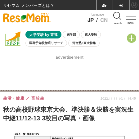
リセマム メンバーズ
Language
JP
/
CN
menu
search
大学受験 by 東進
医学部
東大受験
医専予備校徹底リサーチ
河合塾×東大特集
親子で考える大学選び
高校受験
中学受験
小学校受験
advertisement
共通テスト
夏休み
8月開催学校説明会・相談会
8月開催イベント・WS
全国公立高校 過去問
人気記事
自由研究教材（小学生向け）
自由研究教材（中学生向け）
ランキング
生活・健康
高校生
2022.11.11（金） 14:45
秋の高校野球東京大会、準決勝＆決勝を実況生
中継11/12-13 3枚目の写真・画像