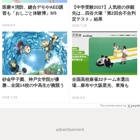
医療✕消防、縫合デモやAED講
【中学受験2027】人気校の併願
習も「おしごと体験博」9/5
先は…四谷大塚「第2回合不合判
定テスト」結果
2026.8.6
2026.7.16
砂金甲子園、神戸女学院が優
全国高校麻雀32チーム本選出
勝…全国14校の中高生が腕競う
場…麻布や大阪星光、東海も
2026.7.29
2026.8.5
Recommended by
advertisement