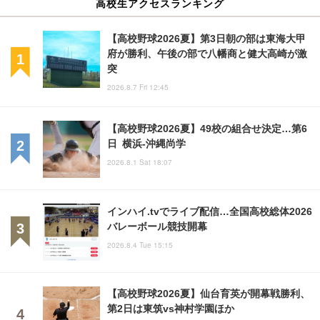
高校生アクセスランキング
【高校野球2026夏】第3日朝の部は東海大甲
府が勝利、午後の部で八幡商と健大高崎が激
突
2026.8.7 Fri 12:45
【高校野球2026夏】49校の組合せ決定…第6
日 横浜-沖縄尚学
2026.8.1 Sat 18:07
インハイ.tvでライブ配信…全国高校総体2026
バレーボール競技開幕
2026.8.4 Tue 15:15
【高校野球2026夏】仙台育英が開幕戦勝利、
第2日は東筑vs神村学園ほか