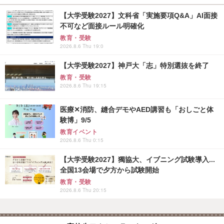
【大学受験2027】文科省「実施要項Q&A」AI面接
不可など面接ルール明確化
教育・受験
2026.8.6 Thu 19:0
【大学受験2027】神戸大「志」特別選抜を終了
教育・受験
2026.8.6 Thu 19:15
医療✕消防、縫合デモやAED講習も「おしごと体
験博」9/5
教育イベント
2026.8.6 Thu 0:15
【大学受験2027】獨協大、イブニング試験導入...
全国13会場で夕方から試験開始
教育・受験
2026.8.6 Thu 20:15