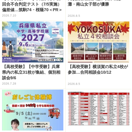
回合不合判定テスト（7/5実施）
灘・南山女子部が優勝
偏差値…筑駒74・桜蔭70＜PR＞
2026.7.10
2026.8.5
【高校受験】【中学受験】兵庫
【高校受験】横須賀の私立4校が
県内の私立31校が集結、個別相
参加…合同相談会10/12
談会9/6
2026.7.28
2026.8.5