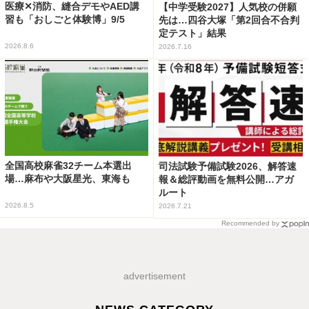
医療✕消防、縫合デモやAED講
【中学受験2027】人気校の併願
習も「おしごと体験博」9/5
先は…四谷大塚「第2回合不合判
定テスト」結果
2026.8.6
2026.7.16
全国高校麻雀32チーム本選出
司法試験予備試験2026、解答速
場…麻布や大阪星光、東海も
報＆総評動画を無料公開…アガ
ルート
2026.8.5
2026.7.21
Recommended by
advertisement