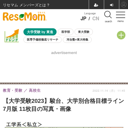
リセマム メンバーズ
Language
JP
/
CN
menu
search
大学受験 by 東進
医学部
東大受験
医専予備校徹底リサーチ
河合塾×東大特集
親子で考える大学選び
高校受験
中学受験
小学校受験
advertisement
共通テスト
夏休み
8月開催学校説明会・相談会
8月開催イベント・WS
全国公立高校 過去問
人気記事
自由研究教材（小学生向け）
自由研究教材（中学生向け）
ランキング
教育・受験
高校生
2022.11.14（月） 11:45
【大学受験2023】駿台、大学別合格目標ライン
7月版 11枚目の写真・画像