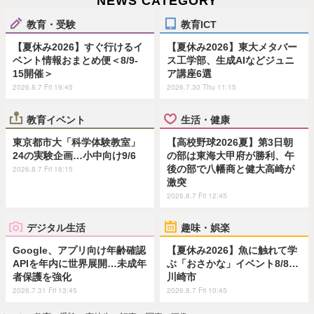
NEWS CATEGORY
教育・受験
教育ICT
【夏休み2026】すぐ行けるイ
【夏休み2026】東大メタバー
ベント情報おまとめ便＜8/9-
ス工学部、生成AIなどジュニ
15開催＞
ア講座6選
2026.8.7 Fri 19:45
2026.7.30 Thu 11:15
教育イベント
生活・健康
東京都市大「科学体験教室」
【高校野球2026夏】第3日朝
24の実験企画…小中向け9/6
の部は東海大甲府が勝利、午
後の部で八幡商と健大高崎が
2026.8.7 Fri 18:15
激突
2026.8.7 Fri 12:45
デジタル生活
趣味・娯楽
Google、アプリ向け年齢確認
【夏休み2026】魚に触れて学
APIを年内に世界展開…未成年
ぶ「おさかな」イベント8/8…
者保護を強化
川崎市
2026.7.31 Fri 13:45
2026.8.7 Fri 10:45