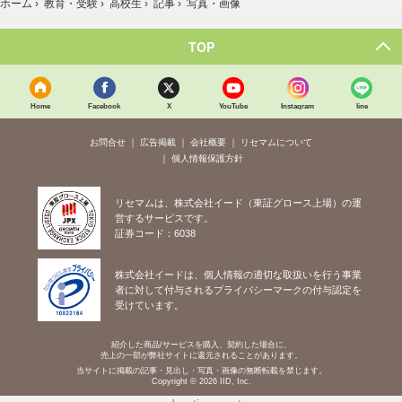
ホーム
›
教育・受験
›
高校生
›
記事
›
写真・画像
TOP
Home
Facebook
X
YouTube
Instagram
line
お問合せ
広告掲載
会社概要
リセマムについて
個人情報保護方針
リセマムは、株式会社イード（東証グロース上場）の運
営するサービスです。
証券コード：6038
株式会社イードは、個人情報の適切な取扱いを行う事業
者に対して付与されるプライバシーマークの付与認定を
受けています。
紹介した商品/サービスを購入、契約した場合に、
売上の一部が弊社サイトに還元されることがあります。
当サイトに掲載の記事・見出し・写真・画像の無断転載を禁じます。
Copyright © 2026 IID, Inc.