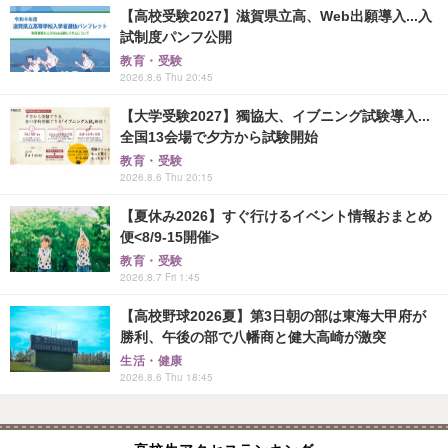
【高校受験2027】滋賀県立高、Web出願導入...入
試制度パンフ公開
教育・受験
2026.8.6 Thu 20:45
【大学受験2027】獨協大、イブニング試験導入...
全国13会場で夕方から試験開始
教育・受験
2026.8.6 Thu 20:15
【夏休み2026】すぐ行けるイベント情報おまとめ
便<8/9-15開催>
教育・受験
2026.8.7 Fri 1:45
【高校野球2026夏】第3日朝の部は東海大甲府が
勝利、午後の部で八幡商と健大高崎が激突
生活・健康
2026.8.6 Thu 18:45