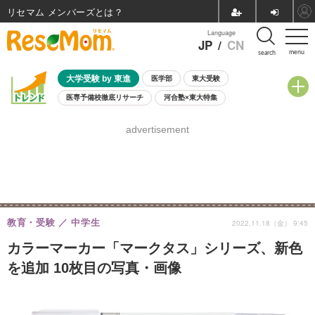
リセマム メンバーズ
Language
JP
/
CN
menu
search
大学受験 by 東進
医学部
東大受験
医専予備校徹底リサーチ
河合塾×東大特集
親子で考える大学選び
高校受験
中学受験
小学校受験
advertisement
共通テスト
夏休み
8月開催学校説明会・相談会
8月開催イベント・WS
全国公立高校 過去問
人気記事
自由研究教材（小学生向け）
自由研究教材（中学生向け）
ランキング
教育・受験
中学生
2022.11.18（金） 9:45
カラーマーカー「マークタス」シリーズ、新色
を追加 10枚目の写真・画像