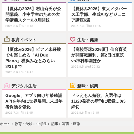
【夏休み2026】村山斉氏が公
【夏休み2026】東大メタバー
開講義、小中学生のための大
ス工学部、生成AIなどジュニ
学講義スクール9月開校
ア講座6選
2026.8.6 Thu 19:15
2026.7.30 Thu 11:15
教育イベント
生活・健康
【夏休み2026】ピアノ未経験
【高校野球2026夏】仙台育英
でも楽しめる「AI Duo
が開幕戦勝利、第2日は東筑
Piano」横浜みなとみらい
vs神村学園ほか
8/31まで
2026.8.5 Wed 20:32
2026.8.6 Thu 19:45
デジタル生活
趣味・娯楽
Google、アプリ向け年齢確認
ドラえもん短歌、入選作は
APIを年内に世界展開…未成年
11/20発売の新刊に収録…9/3
者保護を強化
締切
2026.7.31 Fri 13:45
2026.8.6 Thu 15:15
ホーム
›
教育・受験
›
中学生
›
記事
›
写真・画像