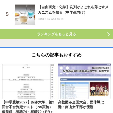
【自由研究・化学】洗剤がよごれを落とすメ
カニズムを知る（中学生向け）
2018.7.25 Wed 16:15
ランキングをもっと見る
こちらの記事もおすすめ
【中学受験2027】四谷大塚、第2
高校囲碁全国大会、団体戦は
回合不合判定テスト（7/5実施）
灘・南山女子部が優勝
偏差値…筑駒74・桜蔭70＜PR＞