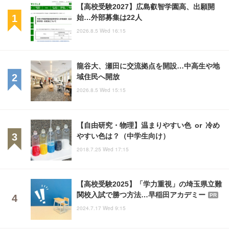
【高校受験2027】広島叡智学園高、出願開
始…外部募集は22人
2026.8.5 Wed 16:15
龍谷大、瀬田に交流拠点を開設…中高生や地
域住民へ開放
2026.8.5 Wed 15:15
【自由研究・物理】温まりやすい色 or 冷め
やすい色は？（中学生向け）
2018.7.25 Wed 17:15
【高校受験2025】「学力重視」の埼玉県立難
関校入試で勝つ方法…早稲田アカデミー
PR
2024.7.17 Wed 9:15