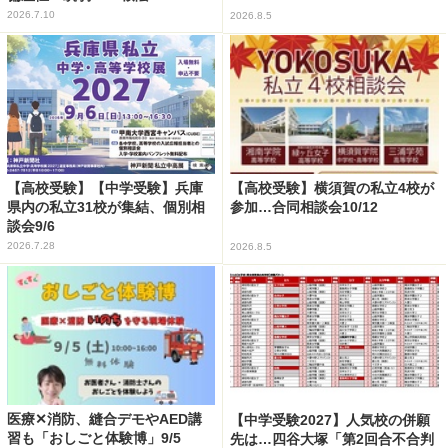
2026.7.10
2026.8.5
【高校受験】【中学受験】兵庫
【高校受験】横須賀の私立4校が
県内の私立31校が集結、個別相
参加…合同相談会10/12
談会9/6
2026.7.28
2026.8.5
医療✕消防、縫合デモやAED講
【中学受験2027】人気校の併願
習も「おしごと体験博」9/5
先は…四谷大塚「第2回合不合判