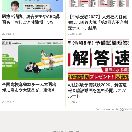
医療✕消防、縫合デモやAED講
【中学受験2027】人気校の併願
習も「おしごと体験博」9/5
先は…四谷大塚「第2回合不合判
定テスト」結果
2026.8.6
2026.7.16
全国高校麻雀32チーム本選出
司法試験予備試験2026、解答速
場…麻布や大阪星光、東海も
報＆総評動画を無料公開…アガ
ルート
2026.8.5
2026.7.21
Recommended by
advertisement