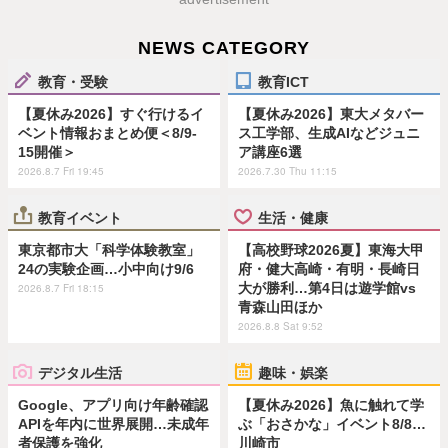
NEWS CATEGORY
教育・受験
教育ICT
【夏休み2026】すぐ行けるイ
【夏休み2026】東大メタバー
ベント情報おまとめ便＜8/9-
ス工学部、生成AIなどジュニ
15開催＞
ア講座6選
2026.8.7 Fri 19:45
2026.7.30 Thu 11:15
教育イベント
生活・健康
東京都市大「科学体験教室」
【高校野球2026夏】東海大甲
24の実験企画…小中向け9/6
府・健大高崎・有明・長崎日
大が勝利…第4日は遊学館vs
2026.8.7 Fri 18:15
青森山田ほか
2026.8.8 Sat 9:52
デジタル生活
趣味・娯楽
Google、アプリ向け年齢確認
【夏休み2026】魚に触れて学
APIを年内に世界展開…未成年
ぶ「おさかな」イベント8/8…
者保護を強化
川崎市