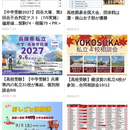
【中学受験2027】四谷大塚、第2
高校囲碁全国大会、団体戦は
回合不合判定テスト（7/5実施）
灘・南山女子部が優勝
偏差値…筑駒74・桜蔭70＜PR＞
2026.7.10
2026.8.5
【高校受験】【中学受験】兵庫
【高校受験】横須賀の私立4校が
県内の私立31校が集結、個別相
参加…合同相談会10/12
談会9/6
2026.7.28
2026.8.5