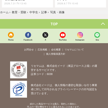
2026.7.31 Fri 13:45
2026.8.7 Fri 10:45
ホーム
›
教育・受験
›
中学生
›
記事
›
写真・画像
TOP
Home
Facebook
X
YouTube
Instagram
line
お問合せ
広告掲載
会社概要
リセマムについて
個人情報保護方針
リセマムは、株式会社イード（東証グロース上場）の運
営するサービスです。
証券コード：6038
株式会社イードは、個人情報の適切な取扱いを行う事業
者に対して付与されるプライバシーマークの付与認定を
受けています。
紹介した商品/サービスを購入、契約した場合に、
売上の一部が弊社サイトに還元されることがあります。