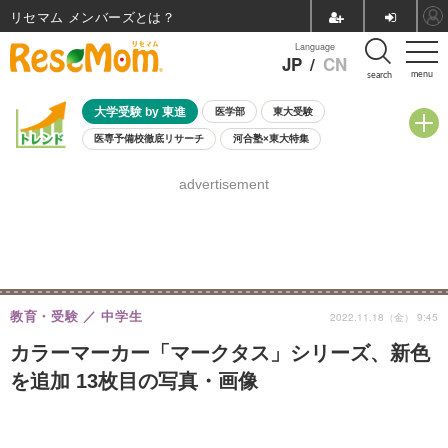
リセマム メンバーズ
Language
JP
/
CN
menu
search
大学受験 by 東進
医学部
東大受験
医専予備校徹底リサーチ
河合塾×東大特集
親子で考える大学選び
高校受験
中学受験
小学校受験
advertisement
共通テスト
夏休み
8月開催学校説明会・相談会
8月開催イベント・WS
全国公立高校 過去問
人気記事
自由研究教材（小学生向け）
自由研究教材（中学生向け）
ランキング
教育・受験
中学生
2022.11.18（金） 9:45
カラーマーカー「マークタス」シリーズ、新色
を追加 13枚目の写真・画像