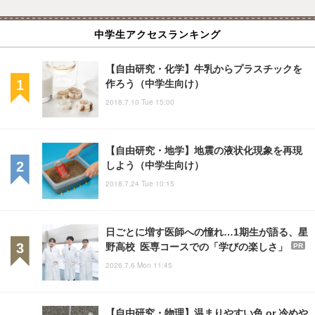
中学生アクセスランキング
【自由研究・化学】牛乳からプラスチックを
作ろう（中学生向け）
2018.7.10 Tue 15:00
【自由研究・地学】地震の液状化現象を再現
しよう（中学生向け）
2018.7.24 Tue 10:15
日ごとに増す医師への憧れ…1期生が語る、星
野高校 医専コースでの「学びの楽しさ」
PR
2026.7.6 Mon 11:45
【自由研究・物理】温まりやすい色 or 冷めや