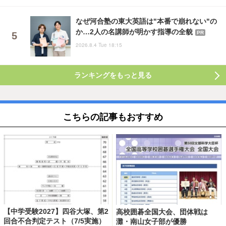
なぜ河合塾の東大英語は"本番で崩れない"の
か…2人の名講師が明かす指導の全貌
PR
2026.8.4 Tue 18:15
ランキングをもっと見る
こちらの記事もおすすめ
【中学受験2027】四谷大塚、第2
高校囲碁全国大会、団体戦は
回合不合判定テスト（7/5実施）
灘・南山女子部が優勝