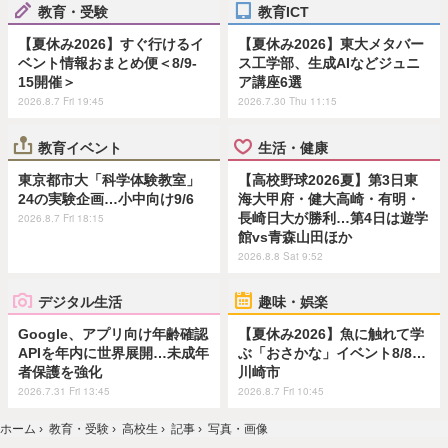
教育・受験
教育ICT
【夏休み2026】すぐ行けるイ
【夏休み2026】東大メタバー
ベント情報おまとめ便＜8/9-
ス工学部、生成AIなどジュニ
15開催＞
ア講座6選
2026.8.7 Fri 19:45
2026.7.30 Thu 11:15
教育イベント
生活・健康
東京都市大「科学体験教室」
【高校野球2026夏】第3日東
24の実験企画…小中向け9/6
海大甲府・健大高崎・有明・
長崎日大が勝利…第4日は遊学
2026.8.7 Fri 18:15
館vs青森山田ほか
2026.8.8 Sat 9:52
デジタル生活
趣味・娯楽
Google、アプリ向け年齢確認
【夏休み2026】魚に触れて学
APIを年内に世界展開…未成年
ぶ「おさかな」イベント8/8…
者保護を強化
川崎市
2026.7.31 Fri 13:45
2026.8.7 Fri 10:45
ホーム
›
教育・受験
›
高校生
›
記事
›
写真・画像