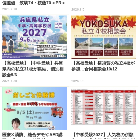
偏差値…筑駒74・桜蔭70＜PR＞
2026.7.10
2026.8.5
【高校受験】【中学受験】兵庫
【高校受験】横須賀の私立4校が
県内の私立31校が集結、個別相
参加…合同相談会10/12
談会9/6
2026.7.28
2026.8.5
医療✕消防、縫合デモやAED講
【中学受験2027】人気校の併願