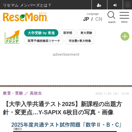
リセマム メンバーズ
Language
JP
/
CN
menu
search
大学受験 by 東進
医学部
東大受験
医専予備校徹底リサーチ
河合塾×東大特集
親子で考える大学選び
高校受験
中学受験
小学校受験
advertisement
共通テスト
夏休み
8月開催学校説明会・相談会
8月開催イベント・WS
全国公立高校 過去問
人気記事
自由研究教材（小学生向け）
自由研究教材（中学生向け）
ランキング
教育・受験
高校生
2022.11.24（木） 12:45
【大学入学共通テスト2025】新課程の出題方
針・変更点…Y-SAPIX 6枚目の写真・画像