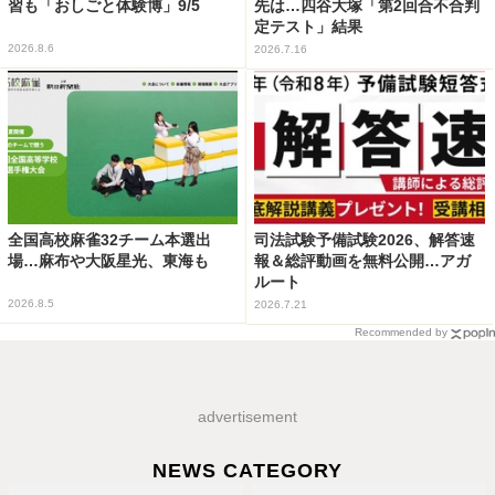
習も「おしごと体験博」9/5
先は…四谷大塚「第2回合不合判
定テスト」結果
2026.8.6
2026.7.16
全国高校麻雀32チーム本選出
司法試験予備試験2026、解答速
場…麻布や大阪星光、東海も
報＆総評動画を無料公開…アガ
ルート
2026.8.5
2026.7.21
Recommended by
advertisement
NEWS CATEGORY