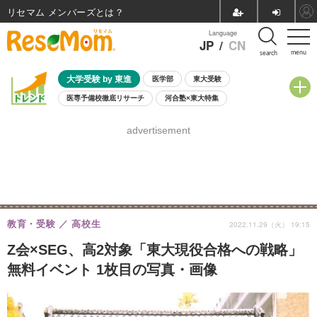
リセマム メンバーズ
Language
JP
/
CN
menu
search
大学受験 by 東進
医学部
東大受験
医専予備校徹底リサーチ
河合塾×東大特集
親子で考える大学選び
高校受験
中学受験
小学校受験
advertisement
共通テスト
夏休み
8月開催学校説明会・相談会
8月開催イベント・WS
全国公立高校 過去問
人気記事
自由研究教材（小学生向け）
自由研究教材（中学生向け）
ランキング
教育・受験
高校生
2022.11.29（火） 19:15
Z会×SEG、高2対象「東大現役合格への戦略」
無料イベント 1枚目の写真・画像