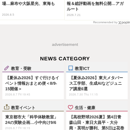
場…麻布や大阪星光、東海も
報＆総評動画を無料公開…アガ
ルート
2026.8.5
2026.7.21
Recommended by
advertisement
NEWS CATEGORY
教育・受験
教育ICT
【夏休み2026】すぐ行けるイ
【夏休み2026】東大メタバー
ベント情報おまとめ便＜8/9-
ス工学部、生成AIなどジュニ
15開催＞
ア講座6選
2026.8.7 Fri 19:45
2026.7.30 Thu 11:15
教育イベント
生活・健康
東京都市大「科学体験教室」
【高校野球2026夏】第4日青
24の実験企画…小中向け9/6
森山田・東日大昌平・大分
商・英明が勝利、第5日は花巻
2026.8.7 Fri 18:15