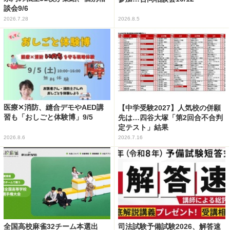
談会9/6
2026.7.28
2026.8.5
医療✕消防、縫合デモやAED講
【中学受験2027】人気校の併願
習も「おしごと体験博」9/5
先は…四谷大塚「第2回合不合判
定テスト」結果
2026.8.6
2026.7.16
全国高校麻雀32チーム本選出
司法試験予備試験2026、解答速