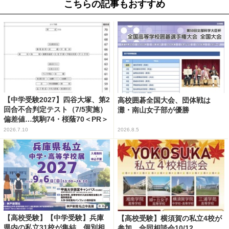
こちらの記事もおすすめ
【中学受験2027】四谷大塚、第2
高校囲碁全国大会、団体戦は
回合不合判定テスト（7/5実施）
灘・南山女子部が優勝
偏差値…筑駒74・桜蔭70＜PR＞
2026.7.10
2026.8.5
【高校受験】【中学受験】兵庫
【高校受験】横須賀の私立4校が
県内の私立31校が集結、個別相
参加…合同相談会10/12