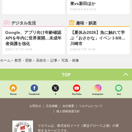
東vs新田ほか
2026.8.9 Sun 9:15
デジタル生活
趣味・娯楽
Google、アプリ向け年齢確認
【夏休み2026】魚に触れて学
APIを年内に世界展開…未成年
ぶ「おさかな」イベント8/8…
者保護を強化
川崎市
2026.7.31 Fri 13:45
2026.8.7 Fri 10:45
ホーム
›
教育・受験
›
高校生
›
記事
›
写真・画像
TOP
Home
Facebook
X
YouTube
Instagram
line
お問合せ
広告掲載
会社概要
リセマムについて
個人情報保護方針
リセマムは、株式会社イード（東証グロース上場）の運
営するサービスです。