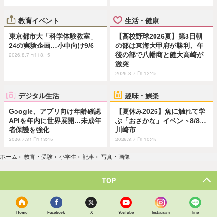
教育イベント
生活・健康
東京都市大「科学体験教室」
【高校野球2026夏】第3日朝
24の実験企画…小中向け9/6
の部は東海大甲府が勝利、午
後の部で八幡商と健大高崎が
2026.8.7 Fri 18:15
激突
2026.8.7 Fri 12:45
デジタル生活
趣味・娯楽
Google、アプリ向け年齢確認
【夏休み2026】魚に触れて学
APIを年内に世界展開…未成年
ぶ「おさかな」イベント8/8…
者保護を強化
川崎市
2026.7.31 Fri 13:45
2026.8.7 Fri 10:45
ホーム
›
教育・受験
›
小学生
›
記事
›
写真・画像
TOP
Home
Facebook
X
YouTube
Instagram
line