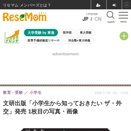
リセマム メンバーズ
Language
JP
/
CN
menu
search
大学受験 by 東進
医学部
東大受験
医専予備校徹底リサーチ
河合塾×東大特集
親子で考える大学選び
高校受験
中学受験
小学校受験
advertisement
共通テスト
夏休み
8月開催学校説明会・相談会
8月開催イベント・WS
全国公立高校 過去問
人気記事
自由研究教材（小学生向け）
自由研究教材（中学生向け）
ランキング
教育・受験
小学生
2022.11.30（水） 10:45
文研出版「小学生から知っておきたい ザ・外
交」発売 1枚目の写真・画像