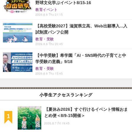
野球文化学ぶイベント8/15-16
教育イベント
2026.8.6 Thu 21:15
【高校受験2027】滋賀県立高、Web出願導入...入
試制度パンフ公開
教育・受験
2026.8.6 Thu 20:45
【中学受験】希学園「AI・SNS時代の子育てと中
学受験の意義」9/18
教育・受験
2026.8.6 Thu 15:45
小学生アクセスランキング
【夏休み2026】すぐ行けるイベント情報おま
とめ便＜8/9-15開催＞
2026.8.7 Fri 19:45