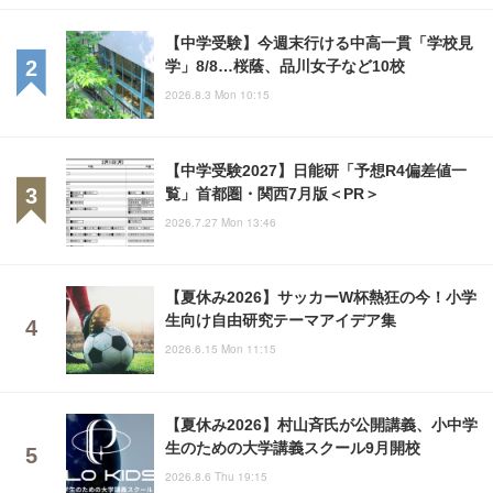
【中学受験】今週末行ける中高一貫「学校見
学」8/8…桜蔭、品川女子など10校
2026.8.3 Mon 10:15
【中学受験2027】日能研「予想R4偏差値一
覧」首都圏・関西7月版＜PR＞
2026.7.27 Mon 13:46
【夏休み2026】サッカーW杯熱狂の今！小学
生向け自由研究テーマアイデア集
2026.6.15 Mon 11:15
【夏休み2026】村山斉氏が公開講義、小中学
生のための大学講義スクール9月開校
2026.8.6 Thu 19:15