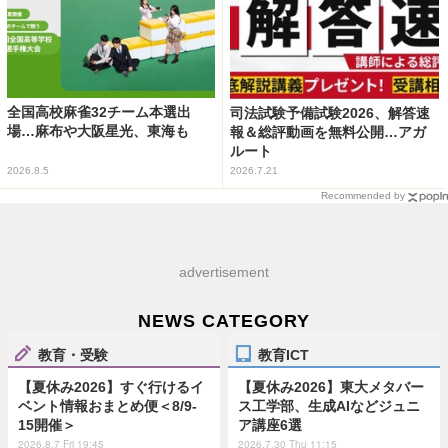
全国高校麻雀32チーム本選出
司法試験予備試験2026、解答速
場…麻布や大阪星光、東海も
報＆総評動画を無料公開…アガ
ルート
2026.8.5
2026.7.21
Recommended by
advertisement
NEWS CATEGORY
教育・受験
教育ICT
【夏休み2026】すぐ行けるイ
【夏休み2026】東大メタバー
ベント情報おまとめ便＜8/9-
ス工学部、生成AIなどジュニ
15開催＞
ア講座6選
2026.8.7 Fri 19:45
2026.7.30 Thu 11:15