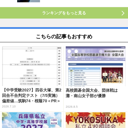
ランキングをもっと見る
こちらの記事もおすすめ
【中学受験2027】四谷大塚、第2
高校囲碁全国大会、団体戦は
回合不合判定テスト（7/5実施）
灘・南山女子部が優勝
偏差値…筑駒74・桜蔭70＜PR＞
2026.7.10
2026.8.5