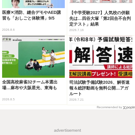
医療✕消防、縫合デモやAED講
【中学受験2027】人気校の併願
習も「おしごと体験博」9/5
先は…四谷大塚「第2回合不合判
定テスト」結果
2026.8.6
2026.7.16
全国高校麻雀32チーム本選出
司法試験予備試験2026、解答速
場…麻布や大阪星光、東海も
報＆総評動画を無料公開…アガ
ルート
2026.8.5
2026.7.21
Recommended by
advertisement