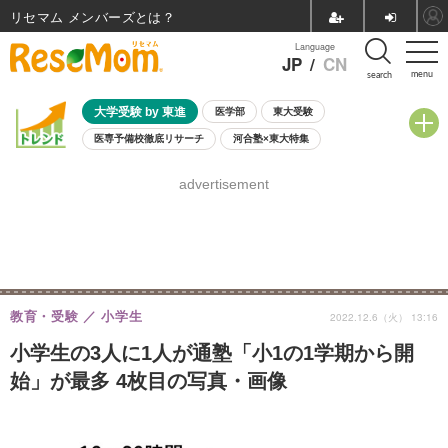
リセマム メンバーズ
Language
JP
/
CN
menu
search
大学受験 by 東進
医学部
東大受験
医専予備校徹底リサーチ
河合塾×東大特集
親子で考える大学選び
高校受験
中学受験
小学校受験
advertisement
共通テスト
夏休み
8月開催学校説明会・相談会
8月開催イベント・WS
全国公立高校 過去問
人気記事
自由研究教材（小学生向け）
自由研究教材（中学生向け）
ランキング
教育・受験
小学生
2022.12.6（火） 13:16
小学生の3人に1人が通塾「小1の1学期から開
始」が最多 4枚目の写真・画像