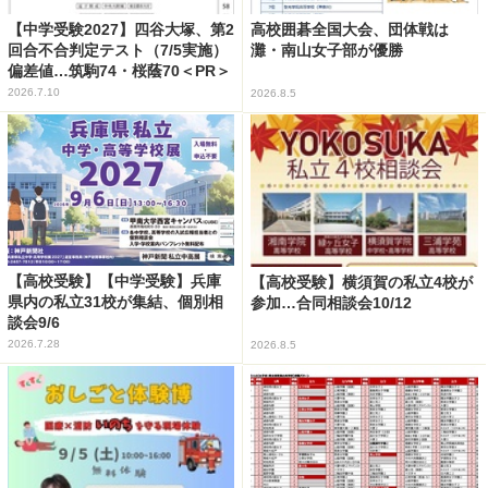
【中学受験2027】四谷大塚、第2
高校囲碁全国大会、団体戦は
回合不合判定テスト（7/5実施）
灘・南山女子部が優勝
偏差値…筑駒74・桜蔭70＜PR＞
2026.7.10
2026.8.5
【高校受験】【中学受験】兵庫
【高校受験】横須賀の私立4校が
県内の私立31校が集結、個別相
参加…合同相談会10/12
談会9/6
2026.7.28
2026.8.5