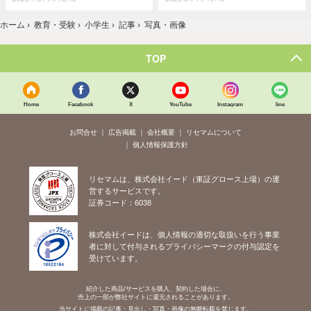
ホーム
›
教育・受験
›
小学生
›
記事
›
写真・画像
TOP
Home
Facebook
X
YouTube
Instagram
line
お問合せ
広告掲載
会社概要
リセマムについて
個人情報保護方針
リセマムは、株式会社イード（東証グロース上場）の運
営するサービスです。
証券コード：6038
株式会社イードは、個人情報の適切な取扱いを行う事業
者に対して付与されるプライバシーマークの付与認定を
受けています。
紹介した商品/サービスを購入、契約した場合に、
売上の一部が弊社サイトに還元されることがあります。
当サイトに掲載の記事・見出し・写真・画像の無断転載を禁じます。