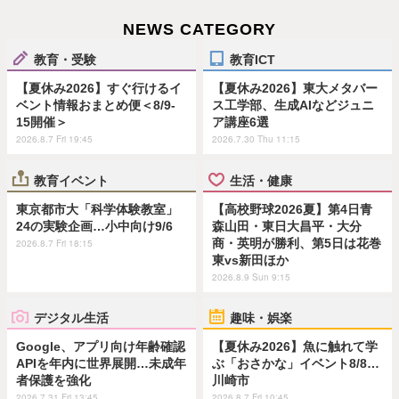
NEWS CATEGORY
教育・受験
教育ICT
【夏休み2026】すぐ行けるイ
【夏休み2026】東大メタバー
ベント情報おまとめ便＜8/9-
ス工学部、生成AIなどジュニ
15開催＞
ア講座6選
2026.8.7 Fri 19:45
2026.7.30 Thu 11:15
教育イベント
生活・健康
東京都市大「科学体験教室」
【高校野球2026夏】第4日青
24の実験企画…小中向け9/6
森山田・東日大昌平・大分
商・英明が勝利、第5日は花巻
2026.8.7 Fri 18:15
東vs新田ほか
2026.8.9 Sun 9:15
デジタル生活
趣味・娯楽
Google、アプリ向け年齢確認
【夏休み2026】魚に触れて学
APIを年内に世界展開…未成年
ぶ「おさかな」イベント8/8…
者保護を強化
川崎市
2026.7.31 Fri 13:45
2026.8.7 Fri 10:45