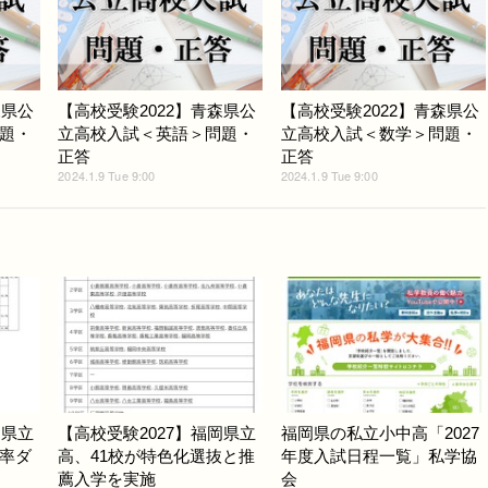
森県公
【高校受験2022】青森県公
【高校受験2022】青森県公
題・
立高校入試＜英語＞問題・
立高校入試＜数学＞問題・
正答
正答
2024.1.9 Tue 9:00
2024.1.9 Tue 9:00
岡県立
【高校受験2027】福岡県立
福岡県の私立小中高「2027
率ダ
高、41校が特色化選抜と推
年度入試日程一覧」私学協
薦入学を実施
会