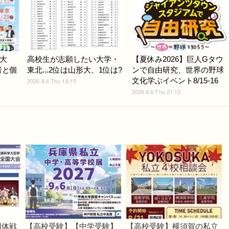
大
高校生が志願したい大学・
【夏休み2026】巨人Gタウ
者と個
東北...2位は山形大、1位は?
ンで自由研究、世界の野球
文化学ぶイベント8/15-16
2026.8.6 Thu 16:15
2026.8.6 Thu 21:15
団体戦
【高校受験】【中学受験】
【高校受験】横須賀の私立