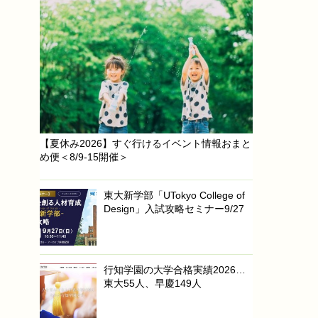
【夏休み2026】すぐ行けるイベント情報おまと
め便＜8/9-15開催＞
東大新学部「UTokyo College of
Design」入試攻略セミナー9/27
行知学園の大学合格実績2026…
東大55人、早慶149人