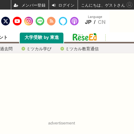
ログイン
こんにちは、ゲストさん
Language
JP
/
CN
ント
大学受験 by 東進
過去問
ミツカル学び
ミツカル教育通信
advertisement