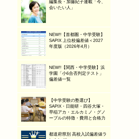
編集長・加藤紀子連載「今、
会いたい人」
NEW!!【首都圏・中学受験】
SAPIX 上位校偏差値＜2027
年度版（2026年4月）
NEW!!【関西・中学受験】浜
学園「小6合否判定テスト」
偏差値一覧
【中学受験の塾選び】
SAPIX・日能研・四谷大塚・
早稲アカ・エルカミノ・グノ
ーブルの特徴・費用と合格力
都道府県別 高校入試偏差値ラ