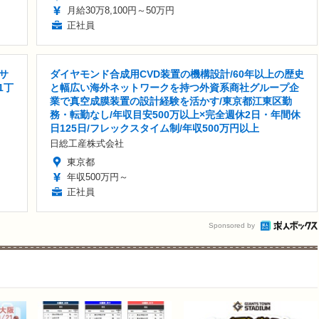
月給30万8,100円～50万円
正社員
サ
ダイヤモンド合成用CVD装置の機構設計/60年以上の歴史
1丁
と幅広い海外ネットワークを持つ外資系商社グループ企
業で真空成膜装置の設計経験を活かす/東京都江東区勤
務・転勤なし/年収目安500万以上×完全週休2日・年間休
日125日/フレックスタイム制/年収500万円以上
日総工産株式会社
東京都
年収500万円～
正社員
Sponsored by