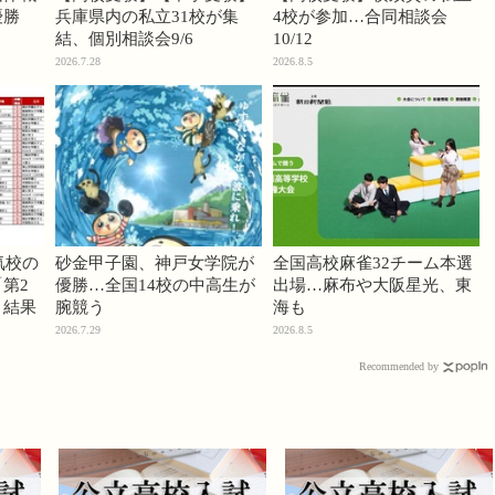
優勝
兵庫県内の私立31校が集
4校が参加…合同相談会
結、個別相談会9/6
10/12
2026.7.28
2026.8.5
気校の
砂金甲子園、神戸女学院が
全国高校麻雀32チーム本選
第2
優勝…全国14校の中高生が
出場…麻布や大阪星光、東
」結果
腕競う
海も
2026.7.29
2026.8.5
Recommended by