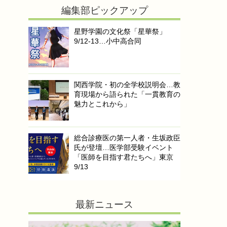
編集部ピックアップ
星野学園の文化祭「星華祭」
9/12-13…小中高合同
関西学院・初の全学校説明会…教
育現場から語られた「一貫教育の
魅力とこれから」
総合診療医の第一人者・生坂政臣
氏が登壇…医学部受験イベント
「医師を目指す君たちへ」東京
9/13
最新ニュース