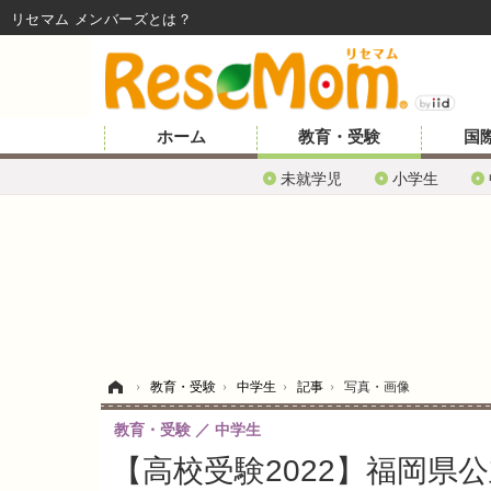
リセマム メンバーズ
ホーム
教育・受験
国
未就学児
小学生
ホーム
›
教育・受験
›
中学生
›
記事
›
写真・画像
教育・受験
中学生
【高校受験2022】福岡県