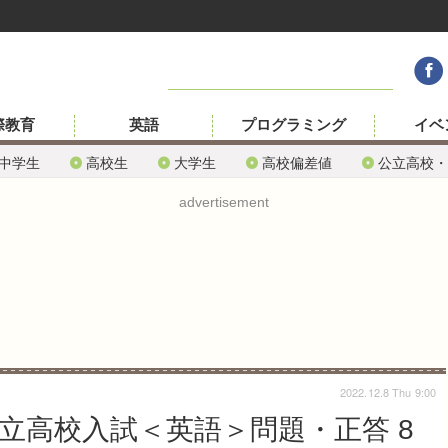
際教育
英語
プログラミング
イベ
中学生
高校生
大学生
高校偏差値
公立高校・
advertisement
2022.12.8 Thu 9:00
公立高校入試＜英語＞問題・正答 8