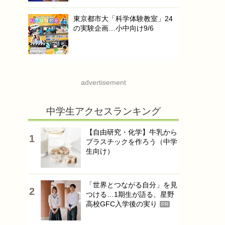
東京都市大「科学体験教室」24
の実験企画…小中向け9/6
advertisement
中学生アクセスランキング
【自由研究・化学】牛乳から
プラスチックを作ろう（中学
生向け）
「世界とつながる自分」を見
つける…1期生が語る、星野
高校GFC入学後の実り
PR