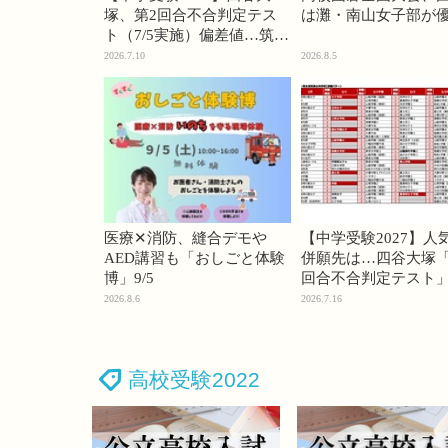
塚、第2回合不合判定テス
は灘・南山女子部が
ト（7/5実施）偏差値…筑駒
74・桜蔭70＜PR＞
2026.7.10
2026.8.5
医療✕消防、縫合デモや
【中学受験2027】人
AED講習も「おしごと体験
併願先は…四谷大塚「
博」9/5
回合不合判定テスト
2026.8.6
2026.7.16
高校受験2022