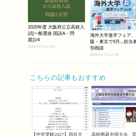
2020年度 大阪府公立高校入
試[一般選抜 国語A・問
海外大学進学フェア、
題]1/4
阪・東京で9月...担当
2026.8.6 Thu 18:6
別相談
2026.8.6 Thu 21:45
こちらの記事もおすすめ
【中学受験2027】四谷大
高校囲碁全国大会、