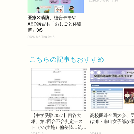
医療✕消防、縫合デモや
AED講習も「おしごと体験
博」9/5
2026.8.6 Thu 0:15
こちらの記事もおすすめ
【中学受験2027】四谷大
高校囲碁全国大会、
塚、第2回合不合判定テス
は灘・南山女子部が
ト（7/5実施）偏差値…筑駒
74・桜蔭70＜PR＞
2026.7.10
2026.8.5