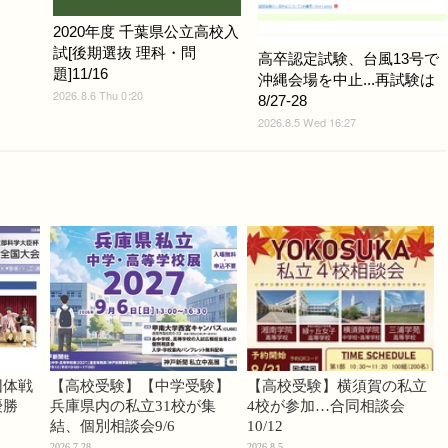
2020年度 千葉県公立高校入
試[後期選抜 理科・問
高卒認定試験、台風13号で
題]11/16
沖縄会場を中止...再試験は
2026.8.6 Thu 0:20
8/27-28
2026.8.5 Wed 16:27
団体戦
【高校受験】【中学受験】
【高校受験】横須賀の私立
優勝
兵庫県内の私立31校が集
4校が参加…合同相談会
結、個別相談会9/6
10/12
2026.7.28
2026.8.5