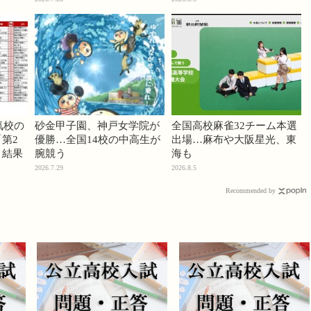
気校の
砂金甲子園、神戸女学院が
全国高校麻雀32チーム本選
第2
優勝…全国14校の中高生が
出場…麻布や大阪星光、東
」結果
腕競う
海も
2026.7.29
2026.8.5
Recommended by