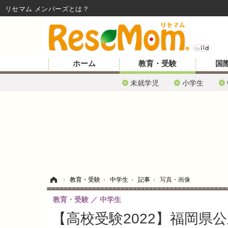
リセマム メンバーズ
ホーム
教育・受験
国
未就学児
小学生
ホーム
›
教育・受験
›
中学生
›
記事
›
写真・画像
教育・受験
中学生
【高校受験2022】福岡県