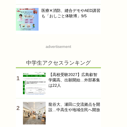
医療✕消防、縫合デモやAED講習
も「おしごと体験博」9/5
advertisement
中学生アクセスランキング
【高校受験2027】広島叡智
学園高、出願開始…外部募集
は22人
龍谷大、瀬田に交流拠点を開
設…中高生や地域住民へ開放