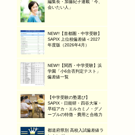
編集長・加藤紀子連載「今、
会いたい人」
NEW!!【首都圏・中学受験】
SAPIX 上位校偏差値＜2027
年度版（2026年4月）
NEW!!【関西・中学受験】浜
学園「小6合否判定テスト」
偏差値一覧
【中学受験の塾選び】
SAPIX・日能研・四谷大塚・
早稲アカ・エルカミノ・グノ
ーブルの特徴・費用と合格力
都道府県別 高校入試偏差値ラ