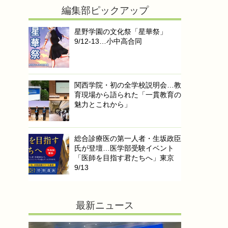
編集部ピックアップ
星野学園の文化祭「星華祭」
9/12-13…小中高合同
関西学院・初の全学校説明会…教
育現場から語られた「一貫教育の
魅力とこれから」
総合診療医の第一人者・生坂政臣
氏が登壇…医学部受験イベント
「医師を目指す君たちへ」東京
9/13
最新ニュース