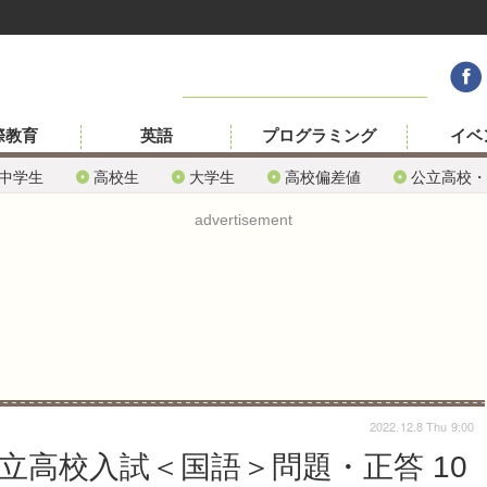
際教育
英語
プログラミング
イベ
中学生
高校生
大学生
高校偏差値
公立高校・
advertisement
2022.12.8 Thu 9:00
公立高校入試＜国語＞問題・正答 10