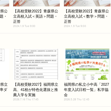
森県公
【高校受験2022】青森県公
【高校受験2022】青森県公
題・
立高校入試＜英語＞問題・
立高校入試＜数学＞問題・
正答
正答
2024.1.9 Tue 9:00
2024.1.9 Tue 9:00
岡県立
【高校受験2027】福岡県立
福岡県の私立小中高「2027
率ダ
高、41校が特色化選抜と推
年度入試日程一覧」私学協
薦入学を実施
会
2026.7.16 Thu 17:45
2026.5.28 Thu 12:45