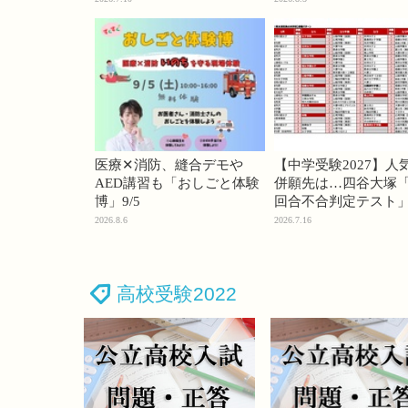
医療✕消防、縫合デモや
【中学受験2027】人
AED講習も「おしごと体験
併願先は…四谷大塚「
博」9/5
回合不合判定テスト
2026.8.6
2026.7.16
高校受験2022