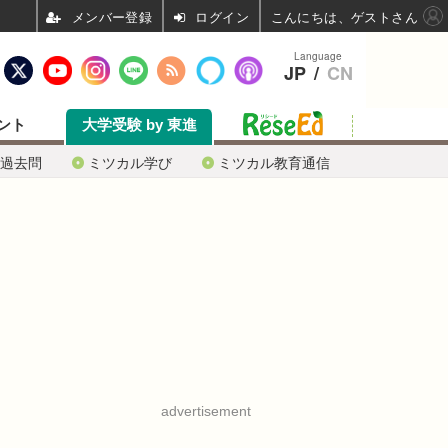
ログイン
こんにちは、ゲストさん
Language
JP
/
CN
ント
大学受験 by 東進
過去問
ミツカル学び
ミツカル教育通信
advertisement