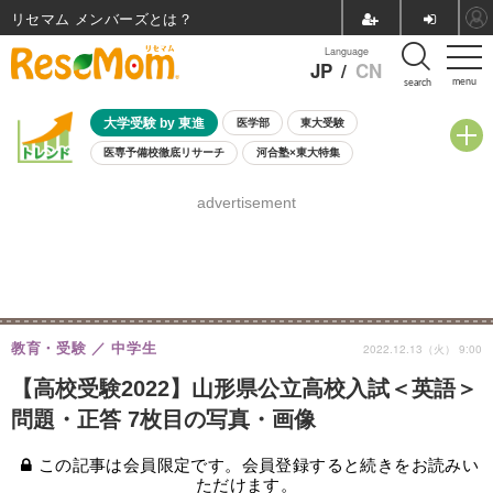
リセマム メンバーズ
Language
JP
/
CN
menu
search
大学受験 by 東進
医学部
東大受験
医専予備校徹底リサーチ
河合塾×東大特集
親子で考える大学選び
高校受験
中学受験
小学校受験
advertisement
共通テスト
夏休み
8月開催学校説明会・相談会
8月開催イベント・WS
全国公立高校 過去問
人気記事
自由研究教材（小学生向け）
自由研究教材（中学生向け）
ランキング
教育・受験
中学生
2022.12.13（火） 9:00
【高校受験2022】山形県公立高校入試＜英語＞
問題・正答 7枚目の写真・画像
この記事は会員限定です。会員登録すると続きをお読みい
ただけます。