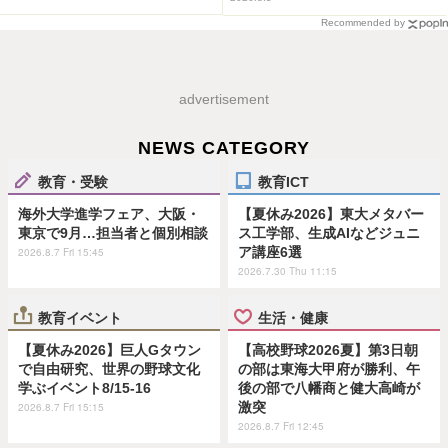
Recommended by
advertisement
NEWS CATEGORY
教育・受験
教育ICT
海外大学進学フェア、大阪・
【夏休み2026】東大メタバー
東京で9月…担当者と個別相談
ス工学部、生成AIなどジュニ
ア講座6選
2026.8.7 Fri 15:45
2026.7.30 Thu 11:15
教育イベント
生活・健康
【夏休み2026】巨人Gタウン
【高校野球2026夏】第3日朝
で自由研究、世界の野球文化
の部は東海大甲府が勝利、午
学ぶイベント8/15-16
後の部で八幡商と健大高崎が
激突
2026.8.7 Fri 15:15
2026.8.7 Fri 12:45