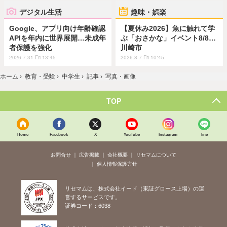
デジタル生活
趣味・娯楽
Google、アプリ向け年齢確認
【夏休み2026】魚に触れて学
APIを年内に世界展開…未成年
ぶ「おさかな」イベント8/8…
者保護を強化
川崎市
2026.7.31 Fri 13:45
2026.8.7 Fri 10:45
ホーム
›
教育・受験
›
中学生
›
記事
›
写真・画像
TOP
Home
Facebook
X
YouTube
Instagram
line
お問合せ
広告掲載
会社概要
リセマムについて
個人情報保護方針
リセマムは、株式会社イード（東証グロース上場）の運
営するサービスです。
証券コード：6038