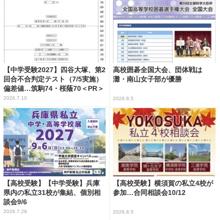
【中学受験2027】四谷大塚、第2
高校囲碁全国大会、団体戦は
回合不合判定テスト（7/5実施）
灘・南山女子部が優勝
偏差値…筑駒74・桜蔭70＜PR＞
2026.7.10
2026.8.5
【高校受験】【中学受験】兵庫
【高校受験】横須賀の私立4校が
県内の私立31校が集結、個別相
参加…合同相談会10/12
談会9/6
2026.7.28
2026.8.5