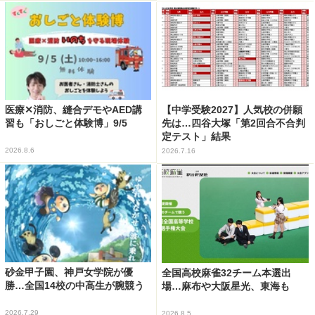
医療✕消防、縫合デモやAED講
【中学受験2027】人気校の併願
習も「おしごと体験博」9/5
先は…四谷大塚「第2回合不合判
定テスト」結果
2026.8.6
2026.7.16
砂金甲子園、神戸女学院が優
全国高校麻雀32チーム本選出
勝…全国14校の中高生が腕競う
場…麻布や大阪星光、東海も
2026.7.29
2026.8.5