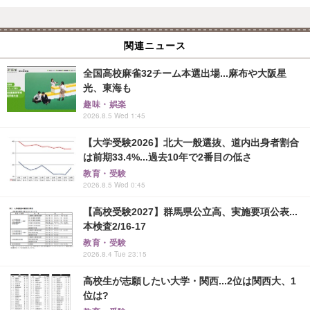
関連ニュース
全国高校麻雀32チーム本選出場...麻布や大阪星
光、東海も
趣味・娯楽
2026.8.5 Wed 1:45
【大学受験2026】北大一般選抜、道内出身者割合
は前期33.4%...過去10年で2番目の低さ
教育・受験
2026.8.5 Wed 0:45
【高校受験2027】群馬県公立高、実施要項公表...
本検査2/16-17
教育・受験
2026.8.4 Tue 23:15
高校生が志願したい大学・関西...2位は関西大、1
位は?