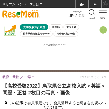
リセマム メンバーズ
Language
JP
/
CN
menu
search
大学受験 by 東進
医学部
東大受験
医専予備校徹底リサーチ
河合塾×東大特集
親子で考える大学選び
高校受験
中学受験
小学校受験
advertisement
共通テスト
夏休み
8月開催学校説明会・相談会
8月開催イベント・WS
全国公立高校 過去問
人気記事
自由研究教材（小学生向け）
自由研究教材（中学生向け）
ランキング
教育・受験
中学生
2022.12.20（火） 9:00
【高校受験2022】鳥取県公立高校入試＜英語＞
問題・正答 2枚目の写真・画像
この記事は会員限定です。会員登録すると続きをお読みい
ただけます。