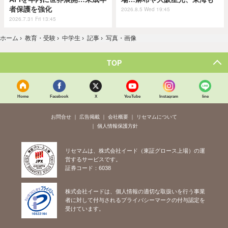
者保護を強化
2026.8.5 Wed 19:45
2026.7.31 Fri 13:45
ホーム
›
教育・受験
›
中学生
›
記事
›
写真・画像
TOP
Home
Facebook
X
YouTube
Instagram
line
お問合せ
広告掲載
会社概要
リセマムについて
個人情報保護方針
リセマムは、株式会社イード（東証グロース上場）の運
営するサービスです。
証券コード：6038
株式会社イードは、個人情報の適切な取扱いを行う事業
者に対して付与されるプライバシーマークの付与認定を
受けています。