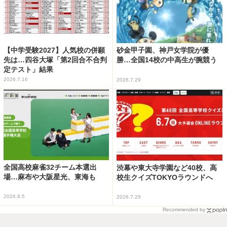
【中学受験2027】人気校の併願
砂金甲子園、神戸女学院が優
先は…四谷大塚「第2回合不合判
勝…全国14校の中高生が腕競う
定テスト」結果
2026.7.16
2026.7.29
全国高校麻雀32チーム本選出
渋幕や東大寺学園など40校、高
場…麻布や大阪星光、東海も
校生クイズTOKYOラウンドへ
2026.8.5
2026.7.29
Recommended by