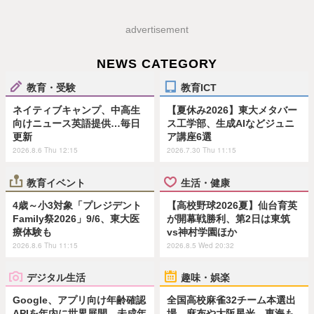
advertisement
NEWS CATEGORY
教育・受験
教育ICT
ネイティブキャンプ、中高生
【夏休み2026】東大メタバー
向けニュース英語提供…毎日
ス工学部、生成AIなどジュニ
更新
ア講座6選
2026.8.6 Thu 12:15
2026.7.30 Thu 11:15
教育イベント
生活・健康
4歳～小3対象「プレジデント
【高校野球2026夏】仙台育英
Family祭2026」9/6、東大医
が開幕戦勝利、第2日は東筑
療体験も
vs神村学園ほか
2026.8.6 Thu 11:15
2026.8.5 Wed 20:32
デジタル生活
趣味・娯楽
Google、アプリ向け年齢確認
全国高校麻雀32チーム本選出
APIを年内に世界展開…未成年
場…麻布や大阪星光、東海も