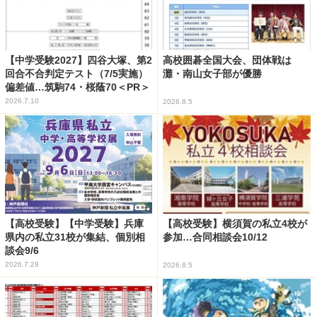
【中学受験2027】四谷大塚、第2
高校囲碁全国大会、団体戦は
回合不合判定テスト（7/5実施）
灘・南山女子部が優勝
偏差値…筑駒74・桜蔭70＜PR＞
2026.7.10
2026.8.5
【高校受験】【中学受験】兵庫
【高校受験】横須賀の私立4校が
県内の私立31校が集結、個別相
参加…合同相談会10/12
談会9/6
2026.7.28
2026.8.5